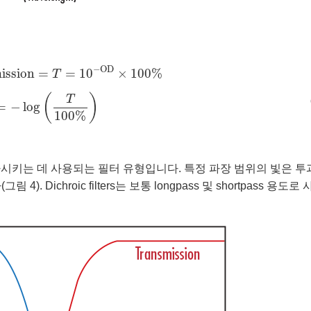
smission
=
T
=
10
−
OD
×
100
%
−
OD
ission
=
=
10
×
100
%
T
D
=
−
log
(
T
100
%
)
(
)
T
=
−
log
100
%
또는 반사시키는 데 사용되는 필터 유형입니다. 특정 파장 범위의 빛은 투
Dichroic filters는 보통 longpass 및 shortpass 용도로