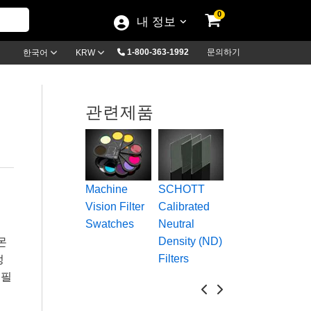
0
내 정보
1-800-363-1992
문의하기
한국어
KRW
관련제품
H
Reflective
A
Neutral
N
Machine
SCHOTT
Density (ND)
D
Vision Filter
Calibrated
Filters
F
Swatches
Neutral
Density (ND)
몬
Filters
정
 필