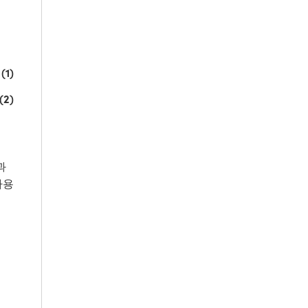
(1)
(2)
과
 사용