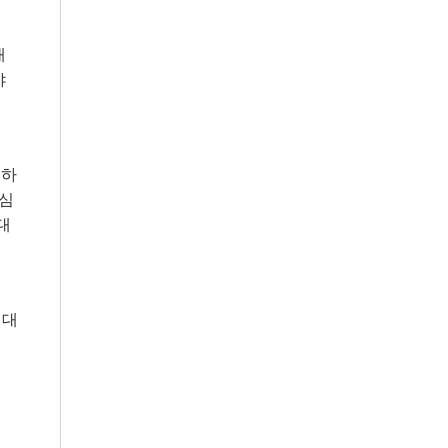
재
야
 하
중심
 대
 대