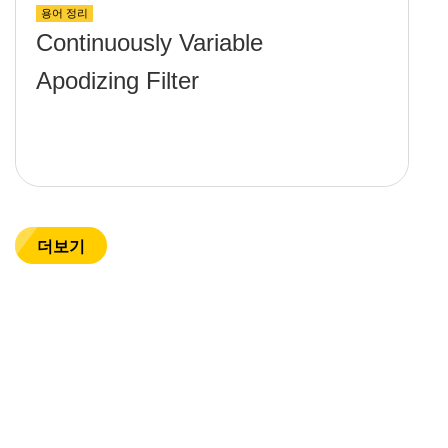
용어 정리
Continuously Variable
Apodizing Filter
더보기