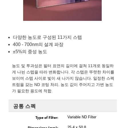
semblies
splitters
s
 Objectives
as
nt Tools
echnologies
llumination
실 또는 제품생산
Test Targets
d Testing and Detection
ns Accessories
tical Components
roscopy
mechanics
명
ameras
tical Components
ty
MR
Testing and Detection
d Lab and Production
ptics
nd Isolators
e Systems
 Cameras
g and Detection
rial Processing
 Lab and Production
다양한 농도로 구성된 11가지 스텝
cs
rization
 Filters
cessories and Optomechanics
실 또는 제품생산
oherence Tomography
ner
400 - 700nm의 설계 파장
±5%의 중성 농도
cs
ms
oom Lenses
d Interface Cameras
농도 및 투과성은 필터 표면의 길이에 걸쳐 11개로 동일하
Optics
학 신제품
y Targets
ystems
게 나뉜 스텝을 따라 변화합니다. 각 스텝은 뚜렷한 차이를
보이며 스텝 사이로 빛이 새 나가지 않습니다. 일정한 스펙
eam Sputtering) Coated Optics
nd Stage Micrometers
ras
ng Development Systems
트럼을 갖는 ND 코팅 처리. 농도 값이 주어지고 가변 농도
가 필요한 용도에 적합.
e Optical Elements (DOE)
y Mechanics
hoto-Optical Company
s
공통 스펙
Type of Filter:
es and Couplers
Variable ND Filter
Dimensions (mm):
25.4 x 50.8