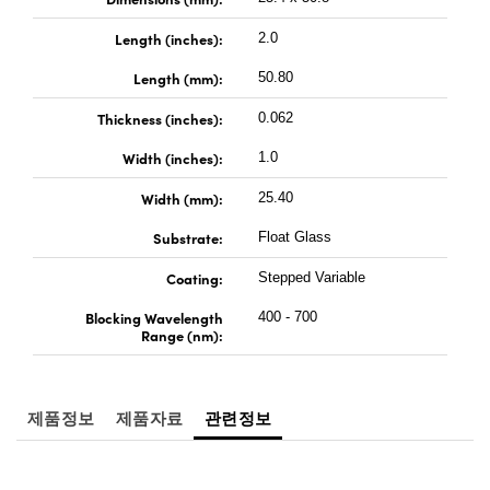
 Direct Microscopes
® Optical Components
Length (inches):
2.0
s
ion Labs™
Length (mm):
50.80
scopy
Thickness (inches):
0.062
ics
Width (inches):
1.0
Width (mm):
25.40
Substrate:
Float Glass
n Gratings™
Coating:
Stepped Variable
AX
Blocking Wavelength
400 - 700
Range (nm):
tical Components
제품정보
제품자료
관련정보
Innovations (UFI)