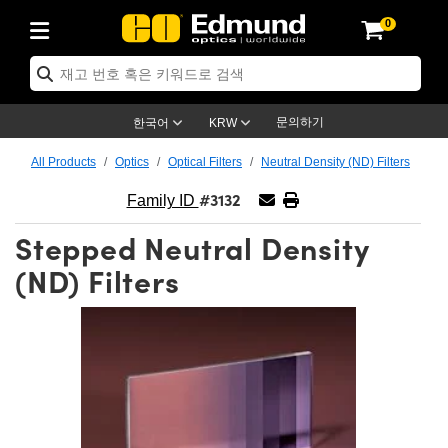
0
ptics
ser Optics
ptomechanics
icroscopy
asers
aging Lenses
ameras
라이트 & 조명
st Targets
ting & Detection
b & Production
op By Application
op By Brand
ew Products
earance Products
ertified Products
nses
ors
em
tics® Objectives
rces
l Length Lenses
ras
sion Lighting
 Test Targets
etrology
eaning
ng
C®
s
Laser Optics
d Optics
문의하기
한국어
KRW
rrors
es
age System
bjectives
surement and Electronics
c Lenses
hernet Cameras
명
Test Targets
sion Solutions
 Handling Tools
ing
on
학 신제품
 Optics
ed Optomechanics
All Products
Optics
Optical Filters
Neutral Density (ND) Filters
#3132
nd Diffusers
dows
Optical Mounts
bjectives
cs
s (S-Mount Lenses)
FLIR Cameras
py Lighting
lysis & Stage Micrometers
surement and Electronics
ols
ameras
®
mechanics
 Optomechanics
 Lasers
Family ID
Stepped Neutral Density
ters
rs
System
ctives
plifiers
iable Magnification Lenses
ion Cameras
rces
ay Level Test Targets
hesives
opy
scopy
Lasers
d Microscopy
(ND) Filters
on Optics
Optics
ables and Breadboards
ctives
ty
e Objectives
meras
on Accessories
ets
ckened Products
onal Imaging
ng Lenses
 Microscopy
d Imaging Lenses
ers
m Expanders
 Stages
orrected Objectives
hanics
ses
ng Cameras
nation
ings
rs
 재질
 Imaging
ras
 Imaging Lenses
d Cameras
cal Assemblies
ages and Slides
jugate Objectives
ssories
d Lenses
ion Labs Cameras™
opy
and Accessories
cal Imaging
nation
 Cameras
 Illumination
n Gratings
m Shaping
 Apertures
 Objectives
duction
oduction and Advanced
as
ig and Roughness Standards
on Microscopy
g and Detection
Illumination
 Test Targets
hy