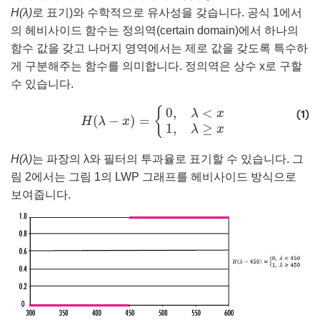
H(λ)
로 표기)와 수학적으로 유사성을 갖습니다. 공식 1에서
의 헤비사이드 함수는 정의역(certain domain)에서 하나의
함수 값을 갖고 나머지 영역에서는 제로 값을 갖도록 특수하
게 구분해주는 함수를 의미합니다. 정의역은 상수 x로 구할
수 있습니다.
H
(
λ
−
x
)
=
{
0
,
λ
<
x
1
,
λ
≥
x
(1)
{
0
,
<
λ
x
(
−
)
=
H
λ
x
1
,
≥
λ
x
H(λ)
는 파장의 λ와 필터의 투과율로 표기할 수 있습니다. 그
림 2에서는 그림 1의 LWP 그래프를 헤비사이드 방식으로
보여줍니다.