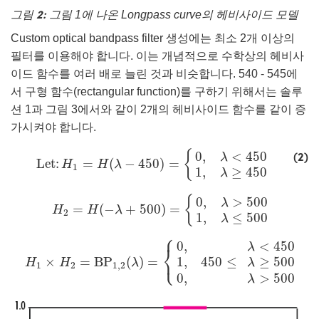
그림 2:
그림 1에 나온 Longpass curve의 헤비사이드 모델
Custom optical bandpass filter 생성에는 최소 2개 이상의
필터를 이용해야 합니다. 이는 개념적으로 수학상의 헤비사
이드 함수를 여러 배로 늘린 것과 비슷합니다. 540 - 545에
서 구형 함수(rectangular function)를 구하기 위해서는 솔루
션 1과 그림 3에서와 같이 2개의 헤비사이드 함수를 같이 증
가시켜야 합니다.
Let:
H
1
=
H
(
λ
−
450
)
=
{
0
,
λ
<
450
1
,
λ
≥
450
(2)
{
0
,
<
450
λ
Let:
=
(
−
450
)
=
H
H
λ
1
1
,
≥
450
λ
H
2
=
H
(
−
λ
+
500
)
=
{
0
,
λ
>
500
1
,
λ
≤
500
{
0
,
>
500
λ
=
(
−
+
500
)
=
H
H
λ
2
1
,
≤
500
λ
⎧
H
1
×
H
2
=
BP
1
,
2
(
λ
)
=
{
0
,
λ
<
450
1
,
450
≤
λ
≥
500
0
,
λ
>
50
0
,
<
450
λ
⎨
⎩
×
=
BP
(
)
=
1
,
450
≤
≥
500
H
H
λ
λ
1
2
1
,
2
0
,
>
500
λ