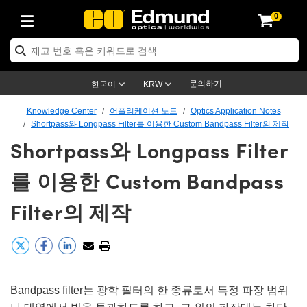
0
ptics
ser Optics
ptomechanics
icroscopy
asers
aging Lenses
ameras
라이트 & 조명
st Targets
ting & Detection
b & Production
op By Application
op By Brand
ew Products
earance Products
ertified Products
nses
ors
em
tics® Objectives
rces
l Length Lenses
ras
sion Lighting
 Test Targets
etrology
eaning
ng
C®
s
Laser Optics
d Optics
문의하기
한국어
KRW
rrors
es
age System
bjectives
surement and Electronics
c Lenses
hernet Cameras
명
Test Targets
sion Solutions
 Handling Tools
ing
on
학 신제품
 Optics
ed Optomechanics
Knowledge Center
어플리케이션 노트
Optics Application Notes
Shortpass와 Longpass Filter를 이용한 Custom Bandpass Filter의 제작
nd Diffusers
dows
Optical Mounts
bjectives
cs
s (S-Mount Lenses)
FLIR Cameras
py Lighting
lysis & Stage Micrometers
surement and Electronics
ols
ameras
®
mechanics
 Optomechanics
 Lasers
Shortpass와 Longpass Filter
ters
rs
System
ctives
plifiers
iable Magnification Lenses
ion Cameras
rces
ay Level Test Targets
hesives
opy
scopy
Lasers
d Microscopy
를 이용한 Custom Bandpass
on Optics
Optics
ables and Breadboards
ctives
ty
e Objectives
meras
on Accessories
ets
ckened Products
onal Imaging
ng Lenses
 Microscopy
d Imaging Lenses
Filter의 제작
ers
m Expanders
 Stages
orrected Objectives
hanics
ses
ng Cameras
nation
ings
rs
 재질
 Imaging
ras
 Imaging Lenses
d Cameras
cal Assemblies
ages and Slides
jugate Objectives
ssories
d Lenses
ion Labs Cameras™
opy
and Accessories
cal Imaging
nation
 Cameras
 Illumination
n Gratings
m Shaping
 Apertures
 Objectives
duction
oduction and Advanced
as
ig and Roughness Standards
on Microscopy
g and Detection
Illumination
 Test Targets
Bandpass filter는 광학 필터의 한 종류로서 특정 파장 범위
hy