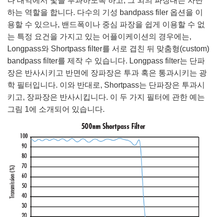
나 대역에서 빛을 투과하도록 하고, 그 외의 파장대는 차단
semblies
splitters
s
 Objectives
as
nt Tools
echnologies
llumination
실 또는 제품생산
Test Targets
d Testing and Detection
하는 역할을 합니다. 다수의 기성 bandpass filer 옵션을 이
ns Accessories
용할 수 있으나, 밴드폭이나 중심 파장을 쉽게 이용할 수 없
tical Components
roscopy
mechanics
명
ameras
tical Components
ty
MR
Testing and Detection
d Lab and Production
는 특정 요건을 가지고 있는 어플이케이션의 경우에는,
Longpass와 Shortpass filter를 서로 겹친 뒤 맞춤형(custom)
ptics
nd Isolators
e Systems
 Cameras
g and Detection
rial Processing
 Lab and Production
bandpass filter를 제작 수 있습니다. Longpass filter는 단파
cs
rization
 Filters
cessories and Optomechanics
실 또는 제품생산
oherence Tomography
ner
장은 반사시키고 반면에 장파장은 투과 혹은 통과시키는 광
학 필터입니다. 이와 반대로, Shortpass는 단파장은 투과시
cs
ms
oom Lenses
d Interface Cameras
키고, 장파장은 반사시킵니다. 이 두 가지 필터에 관한 예는
그림 1에 소개되어 있습니다.
Optics
학 신제품
y Targets
ystems
eam Sputtering) Coated Optics
nd Stage Micrometers
ras
ng Development Systems
e Optical Elements (DOE)
y Mechanics
hoto-Optical Company
s
es and Couplers