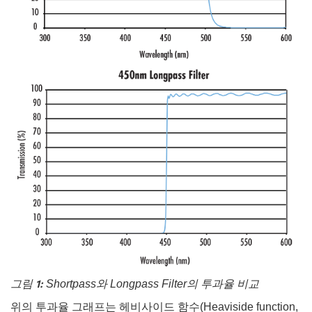
 Direct Microscopes
® Optical Components
s
ion Labs™
scopy
ics
n Gratings™
AX
tical Components
Innovations (UFI)
그림 1:
Shortpass와 Longpass Filter의 투과율 비교
위의 투과율 그래프는 헤비사이드 함수(Heaviside function,