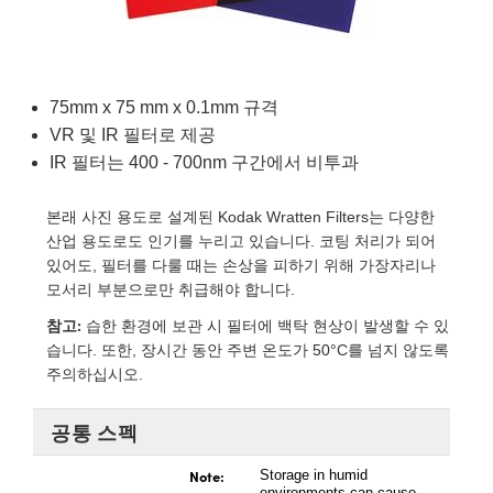
blies
itters
jectives
Accessories
Tools
nologies
mination
또는 제품생산
t Targets
sting and Detection
al Components
copy
hanics
eras
al Components
ting and Detection
ab and Production
75mm x 75 mm x 0.1mm 규격
s
solators
ystems
meras
nd Detection
l Processing
b and Production
VR 및 IR 필터로 제공
tion
lters
sories and Optomechanics
또는 제품생산
rence Tomography
IR 필터는 400 - 700nm 구간에서 비투과
 Lenses
nterface Cameras
본래 사진 용도로 설계된 Kodak Wratten Filters는 다양한
산업 용도로도 인기를 누리고 있습니다. 코팅 처리가 되어
cs
신제품
argets
ems
있어도, 필터를 다룰 때는 손상을 피하기 위해 가장자리나
모서리 부분으로만 취급해야 합니다.
 Sputtering) Coated Optics
Stage Micrometers
Development Systems
참고:
습한 환경에 보관 시 필터에 백탁 현상이 발생할 수 있
습니다. 또한, 장시간 동안 주변 온도가 50°C를 넘지 않도록
ptical Elements (DOE)
echanics
o-Optical Company
주의하십시오.
공통 스펙
and Couplers
Note:
Storage in humid
environments can cause