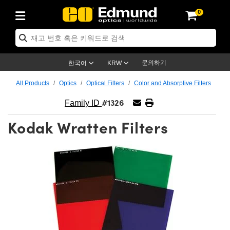
0
cs
 Optics
mechanics
oscopy
rs
ing Lenses
eras
트 & 조명
Targets
ng & Detection
 Production
By Application
 By Brand
Products
ance Products
ified Products
s
s® Objectives
ength Lenses
n Lighting
t Targets
logy
ing
er Optics
tics
문의하기
한국어
KRW
rs
 System
ctives
ment and Electronics
nses
net Cameras
t Targets
n Solutions
ndling Tools
신제품
ics
ptomechanics
All Products
Optics
Optical Filters
Color and Absorptive Filters
#1326
Diffusers
s
ical Mounts
ctives
-Mount Lenses)
R Cameras
Lighting
s & Stage Micrometers
ment and Electronics
eras
hanics
tomechanics
sers
Family ID
Kodak Wratten Filters
tem
ves
iers
le Magnification Lenses
 Cameras
evel Test Targets
ives
opy
ers
icroscopy
ptics
cs
s and Breadboards
ves
bjectives
as
ccessories
ned Products
l Imaging
Lenses
croscopy
maging Lenses
xpanders
ages
cted Objectives
ics
Cameras
ion
s
ging
aging Lenses
ameras
 Assemblies
 and Slides
ate Objectives
ries
enses
 Labs Cameras™
 Accessories
 Imaging
ion
meras
lumination
atings
haping
rtures
ectives
ion
ction and Advanced Photography
and Roughness Standards
Microscopy
nd Detection
umination
st Targets