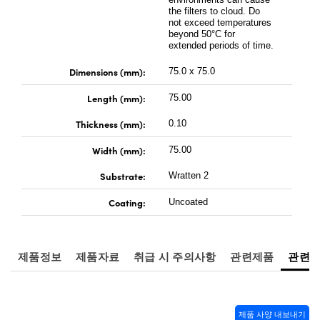
rect Microscopes
ptical Components
the filters to cloud. Do
not exceed temperatures
beyond 50°C for
 Labs™
extended periods of time.
opy
Dimensions (mm):
75.0 x 75.0
Length (mm):
75.00
Thickness (mm):
0.10
Width (mm):
75.00
ratings™
Substrate:
Wratten 2
Coating:
Uncoated
al Components
제품정보
제품자료
취급 시 주의사항
관련제품
관련
vations (UFI)
제품 사양 내보내기