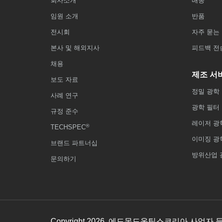
회사소개
배송
임원 소개
반품
전시회
자주 묻는 
본사 및 해외지사
피드백 전
채용
제조 서
보도 자료
정밀 광학
사례 연구
광학 필터
규정 준수
레이저 광
®
TECHSPEC
이미징 광
브랜드 파트너십
방위산업 
문의하기
Copyright
2026
, 에드몬드옵틱스코리아 사업자 등록번호