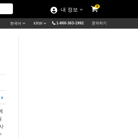
0
내 정보
1-800-363-1992
문의하기
한국어
KRW
에
원
사
수