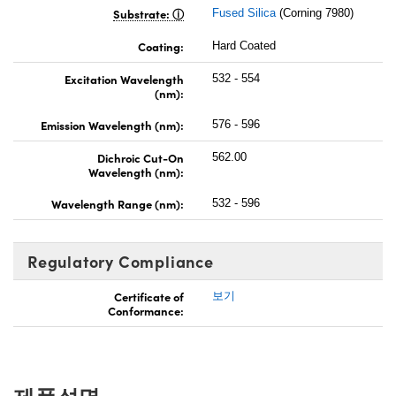
Substrate:
Fused Silica
(Corning 7980)
Coating:
Hard Coated
Excitation Wavelength
532 - 554
(nm):
Emission Wavelength (nm):
576 - 596
Dichroic Cut-On
562.00
Wavelength (nm):
Wavelength Range (nm):
532 - 596
Regulatory Compliance
Certificate of
보기
Conformance:
제품설명