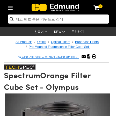
0
ptics
ser Optics
tomechanics
croscopy
asers
aging Lenses
ameras
라이트 & 조명
t Targets
ting & Detection
b & Production
p By Application
op By Brand
w Products
earance Products
ertified Products
nses
ors
em
tics® Objectives
ces
l Length Lenses
as
sion Lighting
Test Targets
trology
eaning
g
®
s
Laser Optics
 Optics
문의하기
한국어
KRW
rrors
es
ge System
bjectives
urement and Electronics
 Lenses
hernet Cameras
명
Test Targets
sion Solutions
 Handling Tools
ing
n
 신제품
Optics
d Optomechanics
All Products
Optics
Optical Filters
Bandpass Filters
Pre-Mounted Fluorescence Filter Cube Sets
d Diffusers
dows
Optical Mounts
bjectives
cs
 (S-Mount Lenses)
LIR Cameras
py Lighting
ysis & Stage Micrometers
urement and Electronics
ols
ameras
echanics
 Optomechanics
 Lasers
제품군에 속해있는 70개 전제품 확인하기
ters
s
System
ctives
lifiers
iable Magnification Lenses
ion Cameras
ces
y Level Test Targets
hesives
opy
scopy
Lasers
d Microscopy
SpectrumOrange Filter
n Optics
ptics
bles and Breadboards
ctives
ty
 Objectives
meras
n Accessories
ts
ckened Products
onal Imaging
ng Lenses
 Microscopy
d Imaging Lenses
Cube Set - Olympus
ers
m Expanders
Stages
rrected Objectives
hanics
ses
ng Cameras
nation
ings
rs
재질
Imaging
ras
Imaging Lenses
d Cameras
cal Assemblies
ges and Slides
jugate Objectives
ssories
d Lenses
ion Labs Cameras™
opy
nd Accessories
al Imaging
nation
 Cameras
 Illumination
 Gratings
m Shaping
Apertures
Objectives
uction
oduction and Advanced
s
g and Roughness Standards
on Microscopy
g and Detection
Illumination
 Test Targets
hy