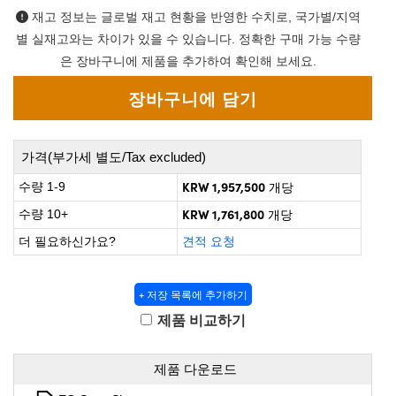
 Direct Microscopes
® Optical Components
재고 정보는 글로벌 재고 현황을 반영한 수치로, 국가별/지역
별 실재고와는 차이가 있을 수 있습니다. 정확한 구매 가능 수량
on Labs™
은 장바구니에 제품을 추가하여 확인해 보세요.
scopy
ics
가격(부가세 별도/Tax excluded)
KRW 1,957,500
수량 1-9
개당
n Gratings™
KRW 1,761,800
수량 10+
개당
AX
더 필요하신가요?
견적 요청
tical Components
+ 저장 목록에 추가하기
제품 비교하기
nnovations (UFI)
제품 다운로드