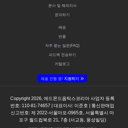
본사 및 해외지사
문의하기
배송
반품
자주 묻는 질문(FAQ)
피드백 전송하기
카탈로그
채용 진행 중!
지원하기
Copyright
2026
, 에드몬드옵틱스코리아 사업자 등록
번호: 110-81-74657 | 대표이사: 이준호 | 통신판매업
신고번호: 제 2022-서울마포-0965호, 서울특별시 마
포구 월드컵북로 21, 7층 (서교동, 풍성빌딩)