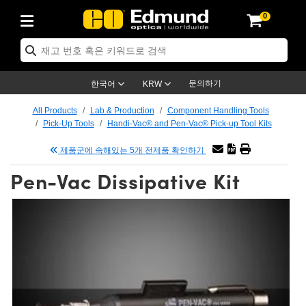
0
ptics
ser Optics
ptomechanics
icroscopy
asers
aging Lenses
ameras
라이트 & 조명
st Targets
ting & Detection
b & Production
op By Application
op By Brand
ew Products
earance Products
ertified Products
nses
ors
em
tics® Objectives
rces
l Length Lenses
ras
sion Lighting
 Test Targets
etrology
eaning
ng
C®
s
Laser Optics
d Optics
문의하기
한국어
KRW
rrors
es
age System
bjectives
surement and Electronics
c Lenses
hernet Cameras
명
Test Targets
sion Solutions
 Handling Tools
ing
on
학 신제품
 Optics
ed Optomechanics
All Products
Lab & Production
Component Handling Tools
Pick-Up Tools
Handi-Vac® and Pen-Vac® Pick-up Tool Kits
nd Diffusers
dows
Optical Mounts
bjectives
cs
s (S-Mount Lenses)
FLIR Cameras
py Lighting
lysis & Stage Micrometers
surement and Electronics
ols
ameras
®
mechanics
 Optomechanics
 Lasers
제품군에 속해있는 5개 전제품 확인하기
ters
rs
System
ctives
plifiers
iable Magnification Lenses
ion Cameras
rces
ay Level Test Targets
hesives
opy
scopy
Lasers
d Microscopy
Pen-Vac Dissipative Kit
on Optics
Optics
ables and Breadboards
ctives
ty
e Objectives
meras
on Accessories
ets
ckened Products
onal Imaging
ng Lenses
 Microscopy
d Imaging Lenses
ers
m Expanders
 Stages
orrected Objectives
hanics
ses
ng Cameras
nation
ings
rs
 재질
 Imaging
ras
 Imaging Lenses
d Cameras
cal Assemblies
ages and Slides
jugate Objectives
ssories
d Lenses
ion Labs Cameras™
opy
and Accessories
cal Imaging
nation
 Cameras
 Illumination
n Gratings
m Shaping
 Apertures
 Objectives
duction
oduction and Advanced
as
ig and Roughness Standards
on Microscopy
g and Detection
Illumination
 Test Targets
hy