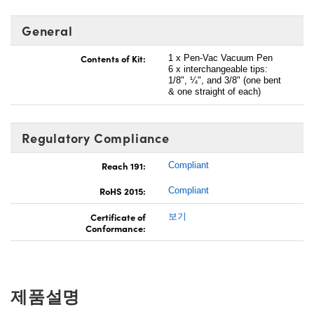
General
Contents of Kit:
1 x Pen-Vac Vacuum Pen
6 x interchangeable tips:
1/8", ¼", and 3/8" (one bent
& one straight of each)
Regulatory Compliance
Reach 191:
Compliant
RoHS 2015:
Compliant
Certificate of
보기
Conformance:
제품설명