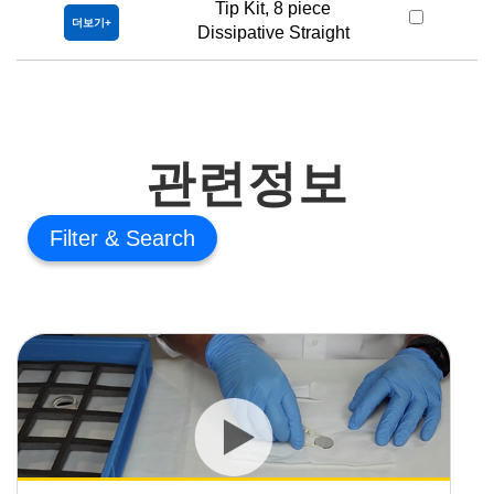
Tip Kit, 8 piece
#
더보기
Dissipative Straight
관련정보
Filter