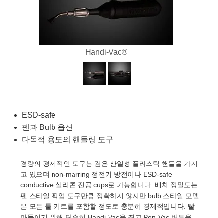
semblies
splitters
s
 Objectives
as
nt Tools
echnologies
llumination
실 또는 제품생산
Test Targets
d Testing and Detection
ns Accessories
tical Components
roscopy
mechanics
명
ameras
tical Components
ty
MR
Testing and Detection
d Lab and Production
ptics
nd Isolators
e Systems
 Cameras
g and Detection
rial Processing
 Lab and Production
Handi-Vac®
cs
rization
 Filters
cessories and Optomechanics
실 또는 제품생산
oherence Tomography
ner
cs
ms
oom Lenses
d Interface Cameras
Optics
학 신제품
y Targets
ystems
ESD-safe
펜과 Bulb 옵션
eam Sputtering) Coated Optics
nd Stage Micrometers
ras
ng Development Systems
다목적 용도의 핸들링 도구
e Optical Elements (DOE)
y Mechanics
hoto-Optical Company
경량의 경제적인 도구는 검은 산일성 플라스틱 핸들을 가지
고 있으며 non-marring 정전기 방전이나 ESD-safe
s
conductive 실리콘 진공 cups로 가능합니다. 배치 정밀도는
펜 스타일 픽업 도구만큼 정확하지 않지만 bulb 스타일 모델
es and Couplers
은 모든 툴 키트를 포함할 정도로 충분히 경제적입니다. 빨
아들이기 위해 단순히 Handi-Vac을 죄고 Pen-Vac 버튼을