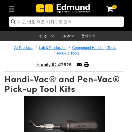
0
ptics
ser Optics
ptomechanics
icroscopy
asers
aging Lenses
ameras
라이트 & 조명
st Targets
ting & Detection
b & Production
op By Application
op By Brand
ew Products
earance Products
ertified Products
nses
ors
em
tics® Objectives
rces
l Length Lenses
ras
sion Lighting
 Test Targets
etrology
eaning
ng
C®
s
Laser Optics
d Optics
문의하기
한국어
KRW
rrors
es
age System
bjectives
surement and Electronics
c Lenses
hernet Cameras
명
Test Targets
sion Solutions
 Handling Tools
ing
on
학 신제품
 Optics
ed Optomechanics
All Products
Lab & Production
Component Handling Tools
Pick-Up Tools
nd Diffusers
dows
Optical Mounts
bjectives
cs
s (S-Mount Lenses)
FLIR Cameras
py Lighting
lysis & Stage Micrometers
surement and Electronics
ols
ameras
®
mechanics
 Optomechanics
 Lasers
#2525
Family ID
ters
rs
System
ctives
plifiers
iable Magnification Lenses
ion Cameras
rces
ay Level Test Targets
hesives
opy
scopy
Lasers
d Microscopy
Handi-Vac® and Pen-Vac®
on Optics
Optics
ables and Breadboards
ctives
ty
e Objectives
meras
on Accessories
ets
ckened Products
onal Imaging
ng Lenses
 Microscopy
d Imaging Lenses
Pick-up Tool Kits
ers
m Expanders
 Stages
orrected Objectives
hanics
ses
ng Cameras
nation
ings
rs
 재질
 Imaging
ras
 Imaging Lenses
d Cameras
cal Assemblies
ages and Slides
jugate Objectives
ssories
d Lenses
ion Labs Cameras™
opy
and Accessories
cal Imaging
nation
 Cameras
 Illumination
n Gratings
m Shaping
 Apertures
 Objectives
duction
oduction and Advanced
as
ig and Roughness Standards
on Microscopy
g and Detection
Illumination
 Test Targets
hy