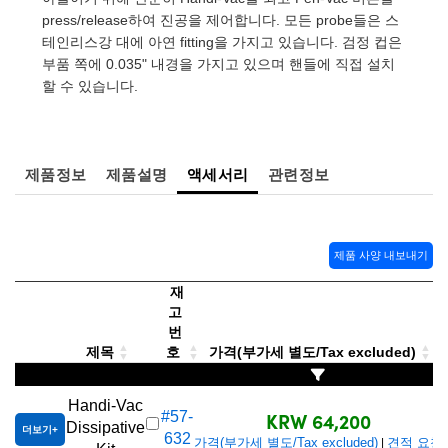
 Direct Microscopes
® Optical Components
press/release하여 진공을 제어합니다. 모든 probe들은 스
테인리스강 대에 아연 fitting을 가지고 있습니다. 검정 컵은
s
ion Labs™
부품 쪽에 0.035" 내경을 가지고 있으며 핸들에 직접 설치
할 수 있습니다.
scopy
ics
제품정보
제품설명
액세서리
관련정보
n Gratings™
제품 사양 내보내기
AX
재
고
tical Components
번
제목
호
가격(부가세 별도/Tax excluded)
Innovations (UFI)
Handi-Vac
KRW 64,200
#57-
Dissipative
더보기
632
가격(부가세 별도/Tax excluded)
견적 요청
|