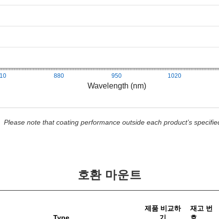
10
880
950
1020
Wavelength (nm)
Please note that coating performance outside each product’s specifie
호환 마운트
제품 비교하
재고 번
Type
기
호