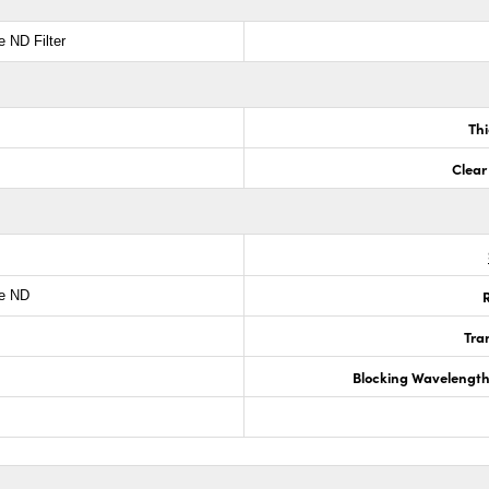
e ND Filter
Th
Clear
R
ve ND
Tra
Blocking Wavelengt