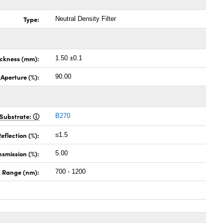
Type:
Neutral Density Filter
ickness (mm):
1.50 ±0.1
 Aperture (%):
90.00
Substrate:
B270
eflection (%):
≤1.5
nsmission (%):
5.00
h Range (nm):
700 - 1200