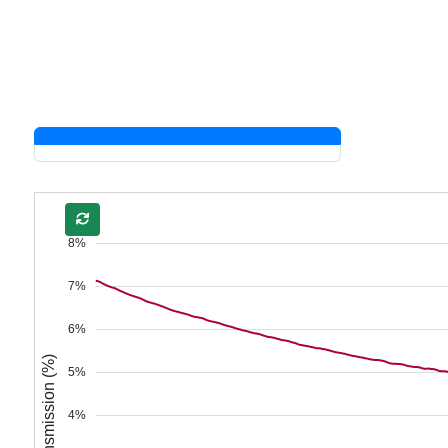
8%
7%
6%
Transmission (%)
5%
4%