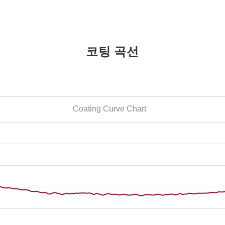
코팅 곡선
Coating Curve Chart