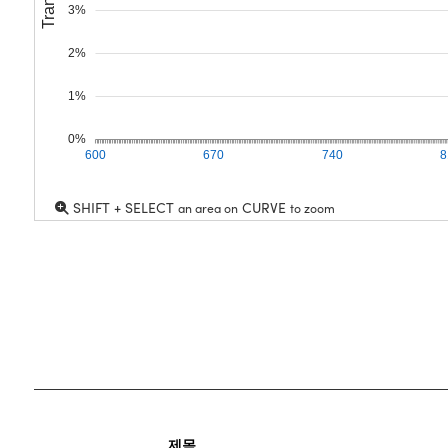
3%
2%
1%
0%
600
670
740
8
SHIFT + SELECT
CURVE
an area on
to zoom
제목