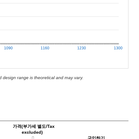
1090
1160
1230
1300
d design range is theoretical and may vary.
가격(부가세 별도/Tax
excluded)
구입하기