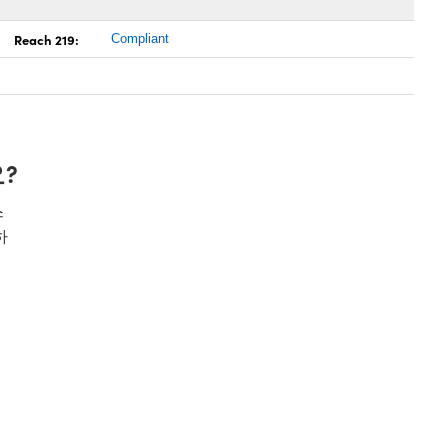
Reach 219:
Compliant
?
스
하