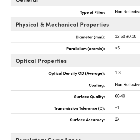
Type of Filter:
Non-Reflectiv
Physical & Mechanical Properties
Diameter (mm):
12.50 ±0.10
Parallelism (arcmin):
<5
Optical Properties
Optical Density OD (Average):
1.3
Coating:
Non-Reflecti
Surface Quality:
60-40
Transmission Tolerance (%):
±1
Surface Accuracy:
2λ
Regulatory Compliance