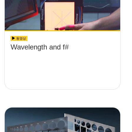
동영상
Wavelength and f#