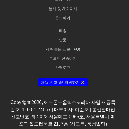
본사 및 해외지사
문의하기
배송
반품
자주 묻는 질문(FAQ)
피드백 전송하기
카탈로그
채용 진행 중!
지원하기
Copyright
2026
, 에드몬드옵틱스코리아 사업자 등록
번호: 110-81-74657 | 대표이사: 이준호 | 통신판매업
신고번호: 제 2022-서울마포-0965호, 서울특별시 마
포구 월드컵북로 21, 7층 (서교동, 풍성빌딩)