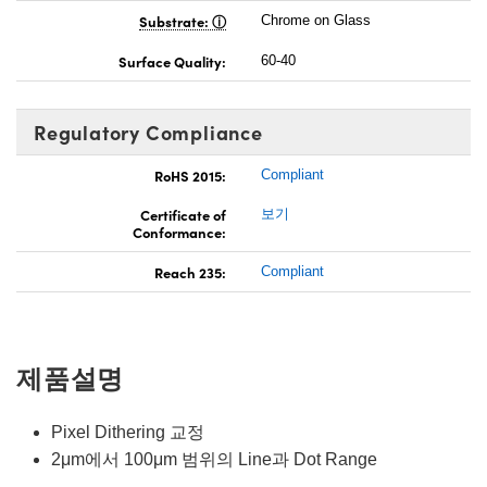
Substrate:
Chrome on Glass
Surface Quality:
60-40
Regulatory Compliance
RoHS 2015:
Compliant
Certificate of
보기
Conformance:
Reach 235:
Compliant
제품설명
Pixel Dithering 교정
2μm에서 100μm 범위의 Line과 Dot Range