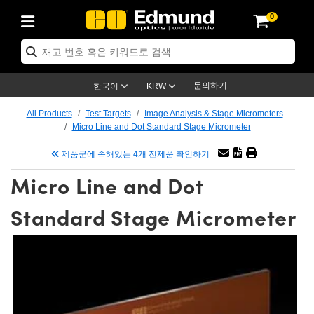
0
ptics
ser Optics
tomechanics
croscopy
asers
aging Lenses
ameras
라이트 & 조명
t Targets
ting & Detection
b & Production
p By Application
op By Brand
w Products
earance Products
ertified Products
nses
ors
em
tics® Objectives
ces
l Length Lenses
as
sion Lighting
Test Targets
trology
eaning
g
®
s
Laser Optics
 Optics
문의하기
한국어
KRW
rrors
es
ge System
bjectives
urement and Electronics
 Lenses
hernet Cameras
명
Test Targets
sion Solutions
 Handling Tools
ing
n
 신제품
Optics
d Optomechanics
All Products
Test Targets
Image Analysis & Stage Micrometers
Micro Line and Dot Standard Stage Micrometer
d Diffusers
dows
Optical Mounts
bjectives
cs
 (S-Mount Lenses)
LIR Cameras
py Lighting
ysis & Stage Micrometers
urement and Electronics
ols
ameras
echanics
 Optomechanics
 Lasers
제품군에 속해있는 4개 전제품 확인하기
ters
s
System
ctives
lifiers
iable Magnification Lenses
ion Cameras
ces
y Level Test Targets
hesives
opy
scopy
Lasers
d Microscopy
Micro Line and Dot
n Optics
ptics
bles and Breadboards
ctives
ty
 Objectives
meras
n Accessories
ts
ckened Products
onal Imaging
ng Lenses
 Microscopy
d Imaging Lenses
Standard Stage Micrometer
ers
m Expanders
Stages
rrected Objectives
hanics
ses
ng Cameras
nation
ings
rs
재질
Imaging
ras
Imaging Lenses
d Cameras
cal Assemblies
ges and Slides
jugate Objectives
ssories
d Lenses
ion Labs Cameras™
opy
nd Accessories
al Imaging
nation
 Cameras
 Illumination
 Gratings
m Shaping
Apertures
Objectives
uction
oduction and Advanced
s
g and Roughness Standards
on Microscopy
g and Detection
Illumination
 Test Targets
hy