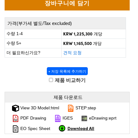
 Direct Microscopes
® Optical Components
on Labs™
가격(부가세 별도/Tax excluded)
scopy
KRW 1,225,300
수량 1-4
개당
ics
KRW 1,165,500
수량 5+
개당
더 필요하신가요?
견적 요청
n Gratings™
+ 저장 목록에 추가하기
제품 비교하기
AX
tical Components
제품 다운로드
View 3D Model:html
STEP:step
PDF Drawing
IGES
eDrawing:eprt
nnovations (UFI)
Download All
EO Spec Sheet