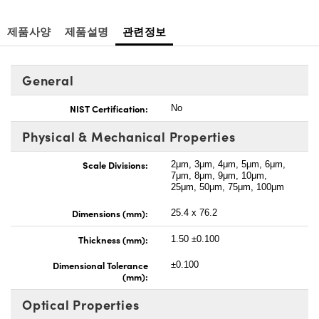
제품사양
제품설명
관련정보
General
NIST Certification:
No
Physical & Mechanical Properties
Scale Divisions:
2μm, 3μm, 4μm, 5μm, 6μm,
7μm, 8μm, 9μm, 10μm,
25μm, 50μm, 75μm, 100μm
Dimensions (mm):
25.4 x 76.2
Thickness (mm):
1.50 ±0.100
Dimensional Tolerance
±0.100
(mm):
Optical Properties