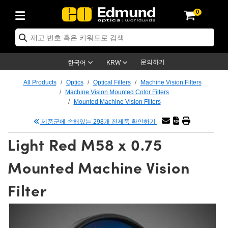
0
ptics
ser Optics
ptomechanics
icroscopy
asers
aging Lenses
ameras
라이트 & 조명
st Targets
ting & Detection
b & Production
op By Application
op By Brand
ew Products
earance Products
ertified Products
nses
ors
em
tics® Objectives
rces
l Length Lenses
ras
sion Lighting
 Test Targets
etrology
eaning
ng
C®
s
Laser Optics
d Optics
문의하기
한국어
KRW
rrors
es
age System
bjectives
surement and Electronics
c Lenses
hernet Cameras
명
Test Targets
sion Solutions
 Handling Tools
ing
on
학 신제품
 Optics
ed Optomechanics
All Products
Optics
Optical Filters
Machine Vision Filters
Machine Vision Mounted Color Filters
nd Diffusers
dows
Optical Mounts
bjectives
cs
s (S-Mount Lenses)
FLIR Cameras
py Lighting
lysis & Stage Micrometers
surement and Electronics
ols
ameras
®
mechanics
 Optomechanics
 Lasers
Mounted Machine Vision Filters
제품군에 속해있는 298개 전제품 확인하기
ters
rs
System
ctives
plifiers
iable Magnification Lenses
ion Cameras
rces
ay Level Test Targets
hesives
opy
scopy
Lasers
d Microscopy
Light Red M58 x 0.75
on Optics
Optics
ables and Breadboards
ctives
ty
e Objectives
meras
on Accessories
ets
ckened Products
onal Imaging
ng Lenses
 Microscopy
d Imaging Lenses
Mounted Machine Vision
ers
m Expanders
 Stages
orrected Objectives
hanics
ses
ng Cameras
nation
ings
rs
 재질
 Imaging
ras
 Imaging Lenses
d Cameras
Filter
cal Assemblies
ages and Slides
jugate Objectives
ssories
d Lenses
ion Labs Cameras™
opy
and Accessories
cal Imaging
nation
 Cameras
 Illumination
n Gratings
m Shaping
 Apertures
 Objectives
duction
oduction and Advanced
as
ig and Roughness Standards
on Microscopy
g and Detection
Illumination
 Test Targets
hy