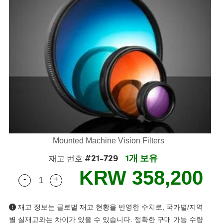
semblies
splitters
s
 Objectives
as
nt Tools
echnologies
llumination
실 또는 제품생산
Test Targets
d Testing and Detection
ns Accessories
tical Components
roscopy
mechanics
명
ameras
tical Components
ty
MR
Testing and Detection
d Lab and Production
ptics
nd Isolators
e Systems
 Cameras
g and Detection
rial Processing
 Lab and Production
cs
rization
 Filters
cessories and Optomechanics
실 또는 제품생산
oherence Tomography
ner
cs
ms
oom Lenses
d Interface Cameras
Optics
학 신제품
y Targets
ystems
eam Sputtering) Coated Optics
nd Stage Micrometers
ras
ng Development Systems
Mounted Machine Vision Filters
#21-729
1개 보유
재고 번호
e Optical Elements (DOE)
y Mechanics
hoto-Optical Company
KRW 358,200
-
+
Quantity Selector
Use the plus and minus buttons to adjust the qua
s
es and Couplers
재고 정보는 글로벌 재고 현황을 반영한 수치로, 국가별/지역
별 실재고와는 차이가 있을 수 있습니다. 정확한 구매 가능 수량