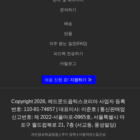
문의하기
배송
반품
자주 묻는 질문(FAQ)
피드백 전송하기
카탈로그
채용 진행 중!
지원하기
Copyright
2026
, 에드몬드옵틱스코리아 사업자 등록
번호: 110-81-74657 | 대표이사: 이준호 | 통신판매업
신고번호: 제 2022-서울마포-0965호, 서울특별시 마
포구 월드컵북로 21, 7층 (서교동, 풍성빌딩)
개인정보취급방침
|
쿠키 정책
|
이용약관
|
접근성