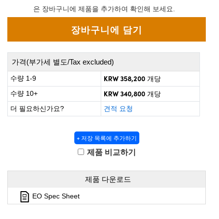
 Direct Microscopes
® Optical Components
은 장바구니에 제품을 추가하여 확인해 보세요.
s
ion Labs™
scopy
가격(부가세 별도/Tax excluded)
ics
KRW 358,200
수량 1-9
개당
KRW 340,800
수량 10+
개당
더 필요하신가요?
견적 요청
n Gratings™
AX
+ 저장 목록에 추가하기
제품 비교하기
tical Components
제품 다운로드
Innovations (UFI)
EO Spec Sheet