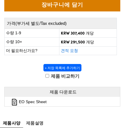
 Direct Microscopes
® Optical Components
s
ion Labs™
가격(부가세 별도/Tax excluded)
scopy
KRW 307,400
수량 1-9
개당
ics
KRW 291,500
수량 10+
개당
더 필요하신가요?
견적 요청
n Gratings™
+ 저장 목록에 추가하기
제품 비교하기
AX
tical Components
제품 다운로드
EO Spec Sheet
Innovations (UFI)
제품사양
제품설명