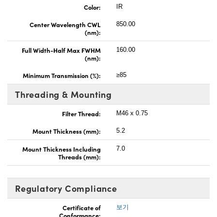
Color:
IR
Center Wavelength CWL
850.00
(nm):
Full Width-Half Max FWHM
160.00
(nm):
Minimum Transmission (%):
≥85
Threading & Mounting
Filter Thread:
M46 x 0.75
Mount Thickness (mm):
5.2
Mount Thickness Including
7.0
Threads (mm):
Regulatory Compliance
Certificate of
보기
Conformance: