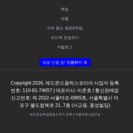
배송
반품
자주 묻는 질문(FAQ)
피드백 전송하기
카탈로그
채용 진행 중!
지원하기
Copyright
2026
, 에드몬드옵틱스코리아 사업자 등록
번호: 110-81-74657 | 대표이사: 이준호 | 통신판매업
신고번호: 제 2022-서울마포-0965호, 서울특별시 마
포구 월드컵북로 21, 7층 (서교동, 풍성빌딩)
개인정보취급방침
|
쿠키 정책
|
이용약관
|
접근성