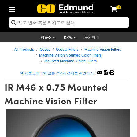
0
ptics
ser Optics
ptomechanics
icroscopy
asers
aging Lenses
ameras
라이트 & 조명
st Targets
ting & Detection
b & Production
op By Application
op By Brand
ew Products
earance Products
ertified Products
nses
ors
em
tics® Objectives
rces
l Length Lenses
ras
sion Lighting
 Test Targets
etrology
eaning
ng
C®
s
Laser Optics
d Optics
문의하기
한국어
KRW
rrors
es
age System
bjectives
surement and Electronics
c Lenses
hernet Cameras
명
Test Targets
sion Solutions
 Handling Tools
ing
on
학 신제품
 Optics
ed Optomechanics
All Products
Optics
Optical Filters
Machine Vision Filters
Machine Vision Mounted Color Filters
nd Diffusers
dows
Optical Mounts
bjectives
cs
s (S-Mount Lenses)
FLIR Cameras
py Lighting
lysis & Stage Micrometers
surement and Electronics
ols
ameras
®
mechanics
 Optomechanics
 Lasers
Mounted Machine Vision Filters
제품군에 속해있는 298개 전제품 확인하기
ters
rs
System
ctives
plifiers
iable Magnification Lenses
ion Cameras
rces
ay Level Test Targets
hesives
opy
scopy
Lasers
d Microscopy
IR M46 x 0.75 Mounted
on Optics
Optics
ables and Breadboards
ctives
ty
e Objectives
meras
on Accessories
ets
ckened Products
onal Imaging
ng Lenses
 Microscopy
d Imaging Lenses
Machine Vision Filter
ers
m Expanders
 Stages
orrected Objectives
hanics
ses
ng Cameras
nation
ings
rs
 재질
 Imaging
ras
 Imaging Lenses
d Cameras
cal Assemblies
ages and Slides
jugate Objectives
ssories
d Lenses
ion Labs Cameras™
opy
and Accessories
cal Imaging
nation
 Cameras
 Illumination
n Gratings
m Shaping
 Apertures
 Objectives
duction
oduction and Advanced
as
ig and Roughness Standards
on Microscopy
g and Detection
Illumination
 Test Targets
hy