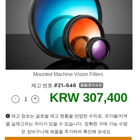
semblies
splitters
s
 Objectives
as
nt Tools
echnologies
llumination
실 또는 제품생산
Test Targets
d Testing and Detection
ns Accessories
tical Components
roscopy
mechanics
명
ameras
tical Components
ty
MR
Testing and Detection
d Lab and Production
ptics
nd Isolators
e Systems
 Cameras
g and Detection
rial Processing
 Lab and Production
cs
rization
 Filters
cessories and Optomechanics
실 또는 제품생산
oherence Tomography
ner
cs
ms
oom Lenses
d Interface Cameras
Optics
학 신제품
y Targets
ystems
Mounted Machine Vision Filters
#21-646
재고 번호
품절/문의요망
eam Sputtering) Coated Optics
nd Stage Micrometers
ras
ng Development Systems
KRW 307,400
-
+
Quantity Selector
Use the plus and minus buttons to adjust the qua
e Optical Elements (DOE)
y Mechanics
hoto-Optical Company
s
재고 정보는 글로벌 재고 현황을 반영한 수치로, 국가별/지역
별 실재고와는 차이가 있을 수 있습니다. 정확한 구매 가능 수량
es and Couplers
은 장바구니에 제품을 추가하여 확인해 보세요.