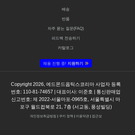
배송
반품
자주 묻는 질문(FAQ)
피드백 전송하기
카탈로그
채용 진행 중!
지원하기
Copyright
2026
, 에드몬드옵틱스코리아 사업자 등록
번호: 110-81-74657 | 대표이사: 이준호 | 통신판매업
신고번호: 제 2022-서울마포-0965호, 서울특별시 마
포구 월드컵북로 21, 7층 (서교동, 풍성빌딩)
개인정보취급방침
|
쿠키 정책
|
이용약관
|
접근성