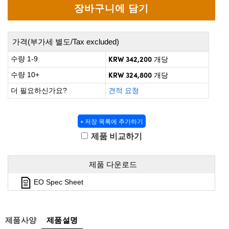
 Direct Microscopes
® Optical Components
s
ion Labs™
가격(부가세 별도/Tax excluded)
scopy
KRW 342,200
수량 1-9
개당
ics
KRW 324,800
수량 10+
개당
더 필요하신가요?
견적 요청
n Gratings™
+ 저장 목록에 추가하기
제품 비교하기
AX
tical Components
제품 다운로드
EO Spec Sheet
Innovations (UFI)
제품사양
제품설명