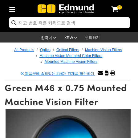
0
ptics
ser Optics
ptomechanics
icroscopy
asers
aging Lenses
ameras
라이트 & 조명
st Targets
ting & Detection
b & Production
op By Application
op By Brand
ew Products
earance Products
ertified Products
nses
ors
em
tics® Objectives
rces
l Length Lenses
ras
sion Lighting
 Test Targets
etrology
eaning
ng
C®
s
Laser Optics
d Optics
문의하기
한국어
KRW
rrors
es
age System
bjectives
surement and Electronics
c Lenses
hernet Cameras
명
Test Targets
sion Solutions
 Handling Tools
ing
on
학 신제품
 Optics
ed Optomechanics
All Products
Optics
Optical Filters
Machine Vision Filters
Machine Vision Mounted Color Filters
nd Diffusers
dows
Optical Mounts
bjectives
cs
s (S-Mount Lenses)
FLIR Cameras
py Lighting
lysis & Stage Micrometers
surement and Electronics
ols
ameras
®
mechanics
 Optomechanics
 Lasers
Mounted Machine Vision Filters
제품군에 속해있는 298개 전제품 확인하기
ters
rs
System
ctives
plifiers
iable Magnification Lenses
ion Cameras
rces
ay Level Test Targets
hesives
opy
scopy
Lasers
d Microscopy
Green M46 x 0.75 Mounted
on Optics
Optics
ables and Breadboards
ctives
ty
e Objectives
meras
on Accessories
ets
ckened Products
onal Imaging
ng Lenses
 Microscopy
d Imaging Lenses
Machine Vision Filter
ers
m Expanders
 Stages
orrected Objectives
hanics
ses
ng Cameras
nation
ings
rs
 재질
 Imaging
ras
 Imaging Lenses
d Cameras
cal Assemblies
ages and Slides
jugate Objectives
ssories
d Lenses
ion Labs Cameras™
opy
and Accessories
cal Imaging
nation
 Cameras
 Illumination
n Gratings
m Shaping
 Apertures
 Objectives
duction
oduction and Advanced
as
ig and Roughness Standards
on Microscopy
g and Detection
Illumination
 Test Targets
hy