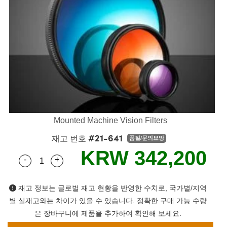
semblies
splitters
s
 Objectives
as
nt Tools
echnologies
llumination
실 또는 제품생산
Test Targets
d Testing and Detection
ns Accessories
tical Components
roscopy
mechanics
명
ameras
tical Components
ty
MR
Testing and Detection
d Lab and Production
ptics
nd Isolators
e Systems
 Cameras
g and Detection
rial Processing
 Lab and Production
cs
rization
 Filters
cessories and Optomechanics
실 또는 제품생산
oherence Tomography
ner
cs
ms
oom Lenses
d Interface Cameras
Optics
학 신제품
y Targets
ystems
Mounted Machine Vision Filters
#21-641
재고 번호
품절/문의요망
eam Sputtering) Coated Optics
nd Stage Micrometers
ras
ng Development Systems
KRW 342,200
-
+
Quantity Selector
Use the plus and minus buttons to adjust the qua
e Optical Elements (DOE)
y Mechanics
hoto-Optical Company
s
재고 정보는 글로벌 재고 현황을 반영한 수치로, 국가별/지역
별 실재고와는 차이가 있을 수 있습니다. 정확한 구매 가능 수량
es and Couplers
은 장바구니에 제품을 추가하여 확인해 보세요.