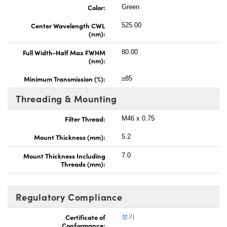
Color:
Green
Center Wavelength CWL
525.00
(nm):
Full Width-Half Max FWHM
80.00
(nm):
Minimum Transmission (%):
≥85
Threading & Mounting
Filter Thread:
M46 x 0.75
Mount Thickness (mm):
5.2
Mount Thickness Including
7.0
Threads (mm):
Regulatory Compliance
Certificate of
보기
Conformance: