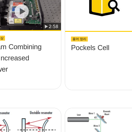
영상
용어 정리
m Combining
Pockels Cell
 Increased
wer