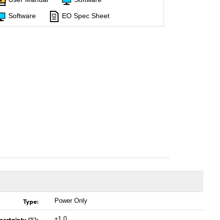
Software
EO Spec Sheet
Type:
Power Only
certainty (%):
±1.0