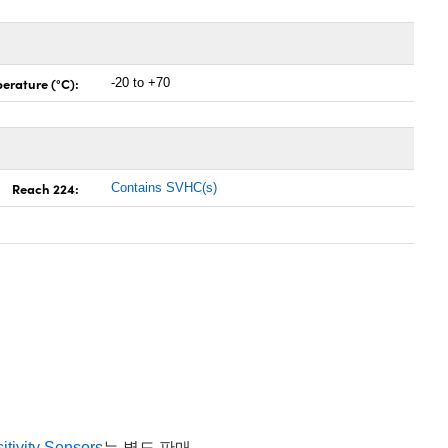
erature (°C):
-20 to +70
Reach 224:
Contains SVHC(s)
itivity Sensors
는 별도 판매