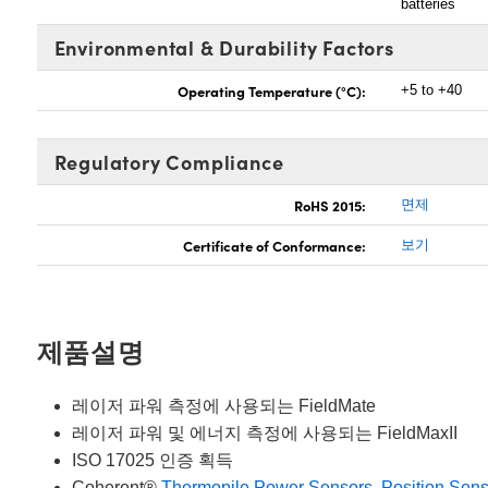
batteries
Environmental & Durability Factors
Operating Temperature (°C):
+5 to +40
Regulatory Compliance
RoHS 2015:
면제
Certificate of Conformance:
보기
제품설명
레이저 파워 측정에 사용되는 FieldMate
레이저 파워 및 에너지 측정에 사용되는 FieldMaxII
ISO 17025 인증 획득
Coherent®
Thermopile Power Sensors
,
Position Sen