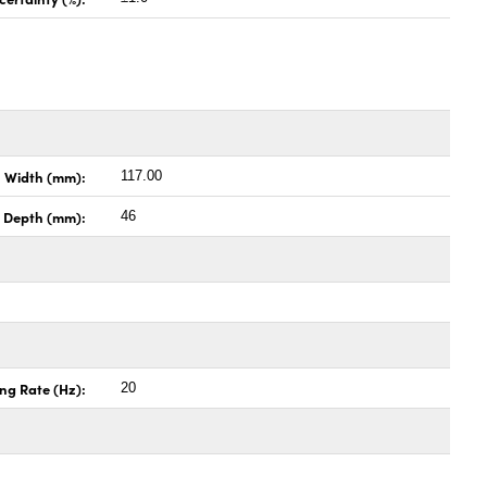
Width (mm):
117.00
Depth (mm):
46
ng Rate (Hz):
20