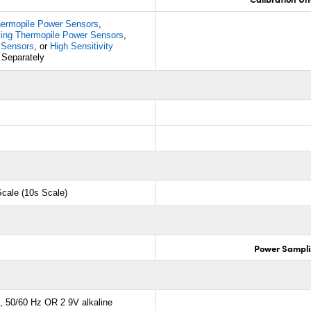
ermopile Power Sensors
,
sing Thermopile Power Sensors
,
 Sensors
, or
High Sensitivity
 Separately
Scale (10s Scale)
Power Sampli
, 50/60 Hz OR 2 9V alkaline