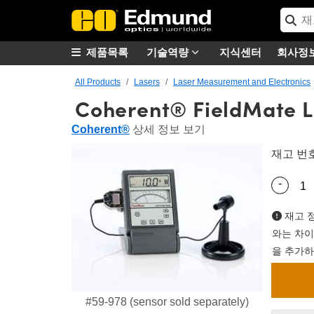
제품목록
기술역량
지식센터
회사정
All Products
Lasers
Laser Measurement and Electronics
Coherent® FieldMate L
Coherent®
상세 정보 보기
재고 번
-
Quantity
재고 정
와는 차이
을 추가하
#59-978 (sensor sold separately)