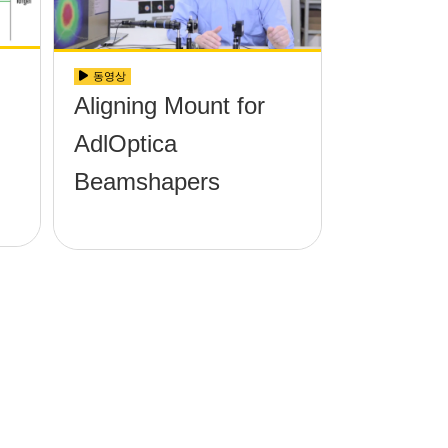
동영상
Aligning Mount for
AdlOptica
Beamshapers