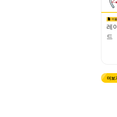
어플
레
드
더보