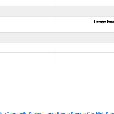
Storage Temp
sing Thermopile Sensors
,
Laser Energy Sensors
또는
High Sens