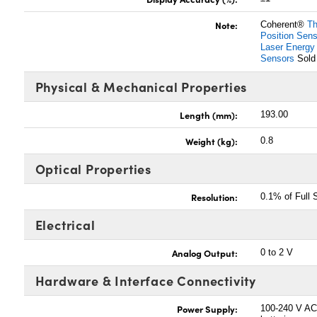
Note:
Coherent®
Th
Position Sen
Laser Energy
Sensors
Sold
Physical & Mechanical Properties
Length (mm):
193.00
Weight (kg):
0.8
Optical Properties
Resolution:
0.1% of Full 
Electrical
Analog Output:
0 to 2 V
Hardware & Interface Connectivity
Power Supply:
100-240 V AC