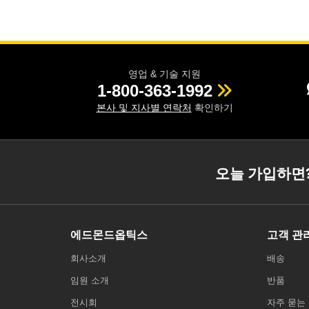
영업 & 기술 지원
1-800-363-1992
본사 및 지사별 연락처
확인하기
오늘 가입하면
에드몬드옵틱스
고객 관
회사소개
배송
임원 소개
반품
전시회
자주 묻는 