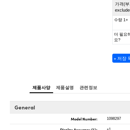
가격(부
exclude
수량 1+
더 필요
요?
+ 저장
제품사양
제품설명
관련정보
General
Model Number:
1098297
Display Accuracy (%):
±1