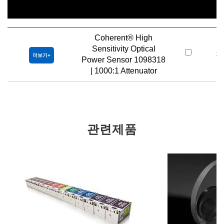
제목
재
Coherent® High
Sensitivity Optical
#
더보기
Power Sensor 1098318
| 1000:1 Attenuator
관련제품