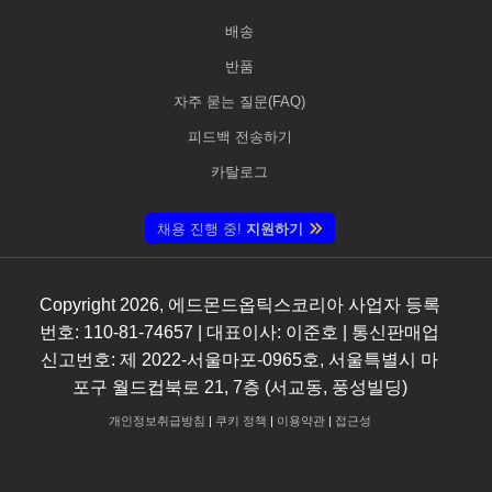
배송
반품
자주 묻는 질문(FAQ)
피드백 전송하기
카탈로그
채용 진행 중!
지원하기
Copyright
2026
, 에드몬드옵틱스코리아 사업자 등록
번호: 110-81-74657 | 대표이사: 이준호 | 통신판매업
신고번호: 제 2022-서울마포-0965호, 서울특별시 마
포구 월드컵북로 21, 7층 (서교동, 풍성빌딩)
개인정보취급방침
|
쿠키 정책
|
이용약관
|
접근성