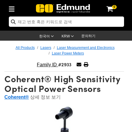
0
ptics
ser Optics
ptomechanics
icroscopy
asers
aging Lenses
ameras
라이트 & 조명
st Targets
ting & Detection
b & Production
op By Application
op By Brand
ew Products
earance Products
ertified Products
nses
ors
em
tics® Objectives
rces
l Length Lenses
ras
sion Lighting
 Test Targets
etrology
eaning
ng
C®
s
Laser Optics
d Optics
문의하기
한국어
KRW
rrors
es
age System
bjectives
surement and Electronics
c Lenses
hernet Cameras
명
Test Targets
sion Solutions
 Handling Tools
ing
on
학 신제품
 Optics
ed Optomechanics
All Products
Lasers
Laser Measurement and Electronics
Laser Power Meters
nd Diffusers
dows
Optical Mounts
bjectives
cs
s (S-Mount Lenses)
FLIR Cameras
py Lighting
lysis & Stage Micrometers
surement and Electronics
ols
ameras
®
mechanics
 Optomechanics
 Lasers
#2933
Family ID
ters
rs
System
ctives
plifiers
iable Magnification Lenses
ion Cameras
rces
ay Level Test Targets
hesives
opy
scopy
Lasers
d Microscopy
Coherent® High Sensitivity
on Optics
Optics
ables and Breadboards
ctives
ty
e Objectives
meras
on Accessories
ets
ckened Products
onal Imaging
ng Lenses
 Microscopy
d Imaging Lenses
Optical Power Sensors
ers
m Expanders
 Stages
orrected Objectives
hanics
ses
ng Cameras
nation
ings
rs
 재질
 Imaging
ras
 Imaging Lenses
d Cameras
Coherent®
상세 정보 보기
cal Assemblies
ages and Slides
jugate Objectives
ssories
d Lenses
ion Labs Cameras™
opy
and Accessories
cal Imaging
nation
 Cameras
 Illumination
n Gratings
m Shaping
 Apertures
 Objectives
duction
oduction and Advanced
as
ig and Roughness Standards
on Microscopy
g and Detection
Illumination
 Test Targets
hy