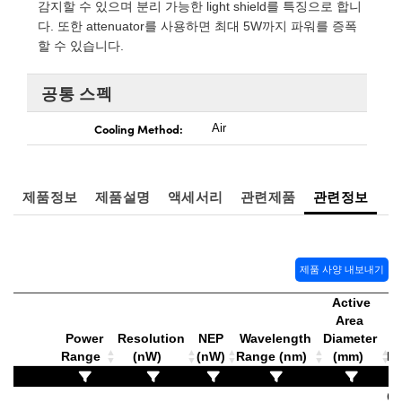
 Direct Microscopes
® Optical Components
감지할 수 있으며 분리 가능한 light shield를 특징으로 합니
다. 또한 attenuator를 사용하면 최대 5W까지 파워를 증폭
s
ion Labs™
할 수 있습니다.
scopy
공통 스펙
ics
Cooling Method:
Air
제품정보
제품설명
액세서리
관련제품
관련정보
n Gratings™
AX
제품 사양 내보내기
tical Components
Active
Area
Power
Resolution
NEP
Wavelength
Diameter
M
Range
(nW)
(nW)
Range (nm)
(mm)
N
Innovations (UFI)
O