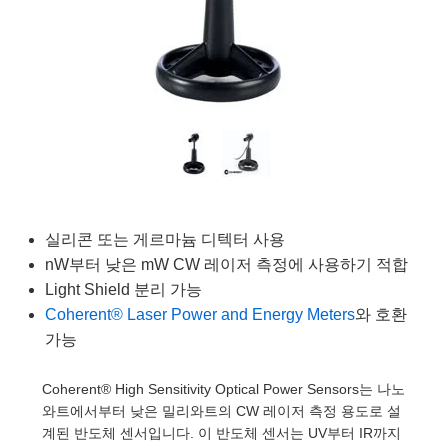
semblies
splitters
s
 Objectives
as
nt Tools
echnologies
llumination
실 또는 제품생산
Test Targets
d Testing and Detection
ns Accessories
tical Components
roscopy
mechanics
명
ameras
tical Components
ty
MR
Testing and Detection
d Lab and Production
ptics
nd Isolators
e Systems
 Cameras
g and Detection
rial Processing
 Lab and Production
cs
rization
 Filters
cessories and Optomechanics
실 또는 제품생산
oherence Tomography
ner
cs
ms
oom Lenses
d Interface Cameras
Optics
학 신제품
y Targets
ystems
실리콘 또는 게르마늄 디텍터 사용
nW부터 낮은 mW CW 레이저 측정에 사용하기 적합
eam Sputtering) Coated Optics
nd Stage Micrometers
ras
ng Development Systems
Light Shield 분리 가능
Coherent® Laser Power and Energy Meters
와 호환
e Optical Elements (DOE)
y Mechanics
hoto-Optical Company
가능
s
Coherent® High Sensitivity Optical Power Sensors는 나노
es and Couplers
와트에서부터 낮은 밀리와트의 CW 레이저 측정 용도로 설
계된 반도체 센서입니다. 이 반도체 센서는 UV부터 IR까지