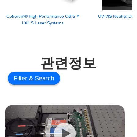
Coherent® High Performance OBIS™
UV-VIS Neutral Dens
LX/LS Laser Systems
관련정보
Filter