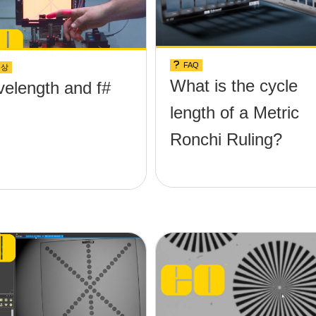
FAQ
영상
What is the cycle
elength and f#
length of a Metric
Ronchi Ruling?