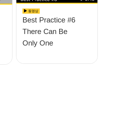
동영상
Best Practice #6
There Can Be
Only One