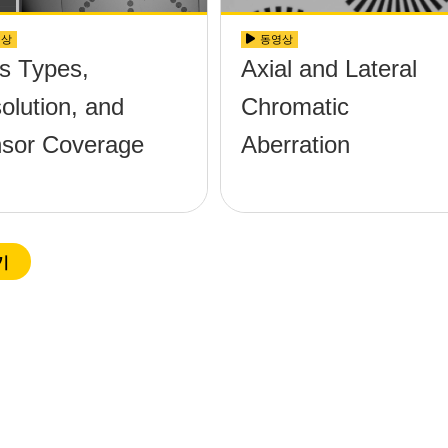
영상
동영상
s Types,
Axial and Lateral
olution, and
Chromatic
sor Coverage
Aberration
기