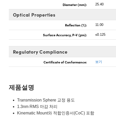
Diameter (mm):
25.40
Optical Properties
Reflection (%):
11.00
Surface Accuracy, P-V (μm):
≤0.125
Regulatory Compliance
Certificate of Conformance:
보기
제품설명
Transmission Sphere 교정 용도
1.3nm RMS 마감 처리
Kinematic Mount와 적합인증서(CoC) 포함