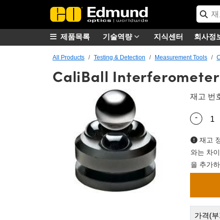
제품목록
기술역량
지식센터
회사정
All Products
Testing & Detection
Measurement Tools
C
CaliBall Interferometer
재고 번
-
Quantity
재고 정
와는 차이
을 추가하
가격(부