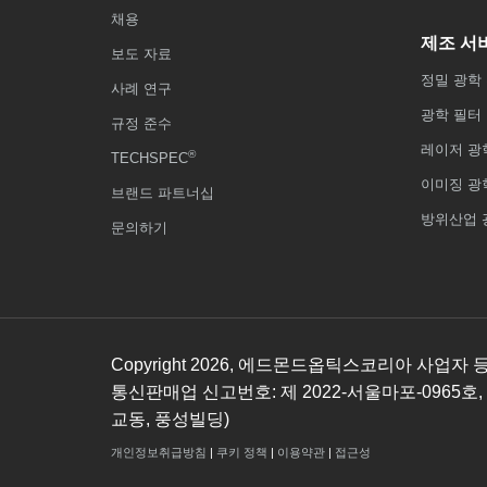
채용
제조 서
보도 자료
정밀 광학
사례 연구
광학 필터
규정 준수
레이저 광
®
TECHSPEC
이미징 광
브랜드 파트너십
방위산업 
문의하기
Copyright
2026
, 에드몬드옵틱스코리아 사업자 등록번호
통신판매업 신고번호: 제 2022-서울마포-0965호,
교동, 풍성빌딩)
개인정보취급방침
|
쿠키 정책
|
이용약관
|
접근성