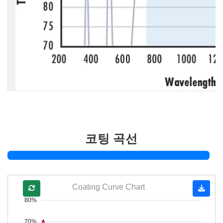
코팅 곡선
Coating Curve Chart
80%
70%