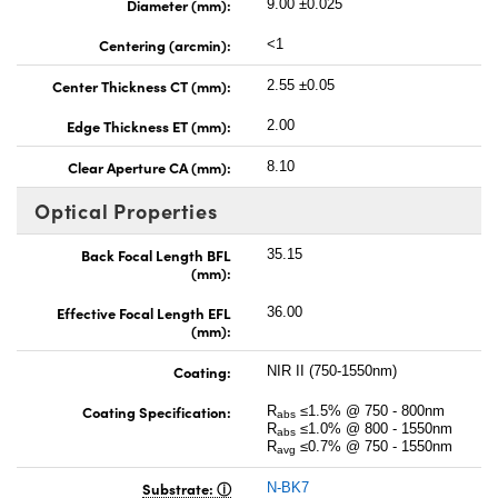
Diameter (mm):
9.00 ±0.025
Centering (arcmin):
<1
Center Thickness CT (mm):
2.55 ±0.05
Edge Thickness ET (mm):
2.00
Clear Aperture CA (mm):
8.10
Optical Properties
Back Focal Length BFL
35.15
(mm):
Effective Focal Length EFL
36.00
(mm):
Coating:
NIR II (750-1550nm)
Coating Specification:
R
≤1.5% @ 750 - 800nm
abs
R
≤1.0% @ 800 - 1550nm
abs
R
≤0.7% @ 750 - 1550nm
avg
Substrate:
N-BK7