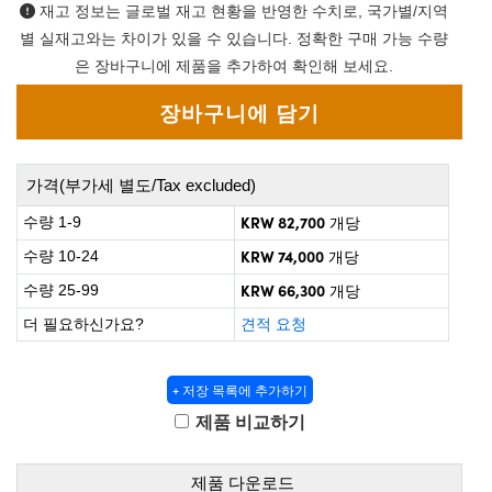
 Direct Microscopes
® Optical Components
재고 정보는 글로벌 재고 현황을 반영한 수치로, 국가별/지역
별 실재고와는 차이가 있을 수 있습니다. 정확한 구매 가능 수량
on Labs™
은 장바구니에 제품을 추가하여 확인해 보세요.
scopy
ics
가격(부가세 별도/Tax excluded)
KRW 82,700
수량 1-9
개당
n Gratings™
KRW 74,000
수량 10-24
개당
KRW 66,300
수량 25-99
개당
AX
더 필요하신가요?
견적 요청
tical Components
+ 저장 목록에 추가하기
제품 비교하기
nnovations (UFI)
제품 다운로드