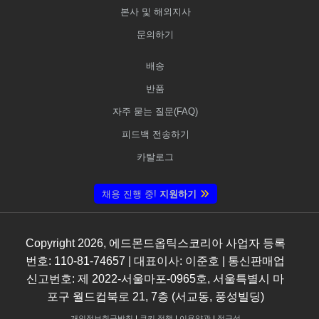
본사 및 해외지사
문의하기
배송
반품
자주 묻는 질문(FAQ)
피드백 전송하기
카탈로그
채용 진행 중!
지원하기
Copyright
2026
, 에드몬드옵틱스코리아 사업자 등록
번호: 110-81-74657 | 대표이사: 이준호 | 통신판매업
신고번호: 제 2022-서울마포-0965호, 서울특별시 마
포구 월드컵북로 21, 7층 (서교동, 풍성빌딩)
개인정보취급방침
|
쿠키 정책
|
이용약관
|
접근성