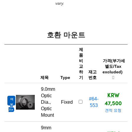
vary.
호환 마운트
제
품
비
가격(부가세
교
별도/Tax
하
재고
excluded)
제목
Type
기
번호
9.0mm
KRW
Optic
#64-
더
47,500
Dia.,
Fixed
보
553
Optic
기
견적 요청
Mount
9mm