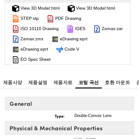
View 3D Model:html
View 3D Model:html
STEP:stp
PDF Drawing
ISO 10110 Drawing
IGES
Zemax:zar
Zemax:zmx
eDrawing:eprt
eDrawing:eprt
Code V
EO Spec Sheet
제품사양
제품설명
제품자료
코팅 곡선
호환 마운트
General
Type:
Double-Convex Lens
Physical & Mechanical Properties