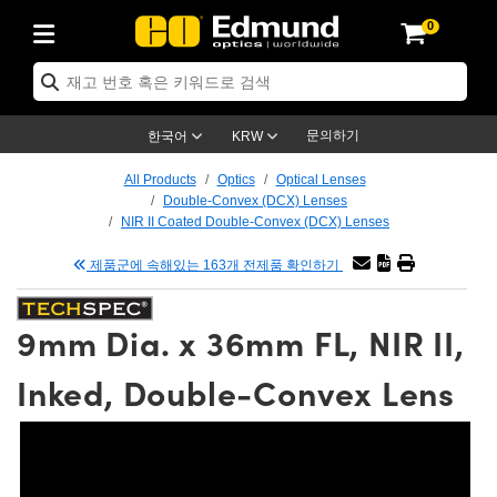
0
ptics
ser Optics
tomechanics
croscopy
asers
aging Lenses
ameras
라이트 & 조명
t Targets
ting & Detection
b & Production
p By Application
op By Brand
w Products
earance Products
ertified Products
nses
ors
em
tics® Objectives
ces
l Length Lenses
as
sion Lighting
Test Targets
trology
eaning
g
®
s
Laser Optics
 Optics
문의하기
한국어
KRW
rrors
es
ge System
bjectives
urement and Electronics
 Lenses
hernet Cameras
명
Test Targets
sion Solutions
 Handling Tools
ing
n
 신제품
Optics
d Optomechanics
All Products
Optics
Optical Lenses
Double-Convex (DCX) Lenses
d Diffusers
dows
Optical Mounts
bjectives
cs
 (S-Mount Lenses)
LIR Cameras
py Lighting
ysis & Stage Micrometers
urement and Electronics
ols
ameras
echanics
 Optomechanics
 Lasers
NIR II Coated Double-Convex (DCX) Lenses
제품군에 속해있는 163개 전제품 확인하기
ters
s
System
ctives
lifiers
iable Magnification Lenses
ion Cameras
ces
y Level Test Targets
hesives
opy
scopy
Lasers
d Microscopy
n Optics
ptics
bles and Breadboards
ctives
ty
 Objectives
meras
n Accessories
ts
ckened Products
onal Imaging
ng Lenses
 Microscopy
d Imaging Lenses
9mm Dia. x 36mm FL, NIR II,
ers
m Expanders
Stages
rrected Objectives
hanics
ses
ng Cameras
nation
ings
rs
재질
Imaging
ras
Imaging Lenses
d Cameras
Inked, Double-Convex Lens
cal Assemblies
ges and Slides
jugate Objectives
ssories
 Lenses
ion Labs Cameras™
opy
nd Accessories
al Imaging
nation
 Cameras
 Illumination
 Gratings
m Shaping
Apertures
Objectives
uction
oduction and Advanced
s
g and Roughness Standards
on Microscopy
g and Detection
Illumination
 Test Targets
hy