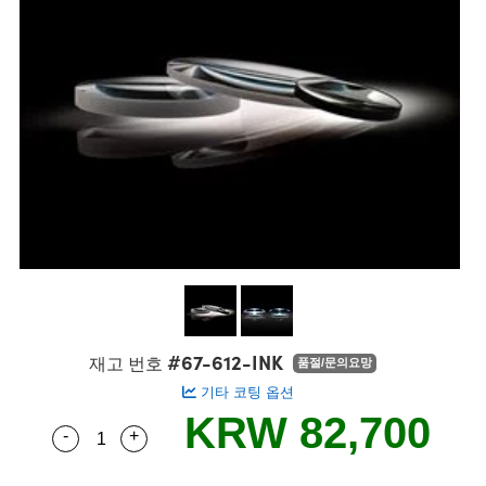
semblies
splitters
s
 Objectives
s
nt Tools
echnologies
llumination
실 또는 제품생산
Test Targets
 Testing and Detection
ns Accessories
tical Components
oscopy
echanics
명
ameras
ical Components
ty
R
Testing and Detection
d Lab and Production
tics
d Isolators
e Systems
 Cameras
g and Detection
rial Processing
Lab and Production
s
ization
 Filters
cessories and Optomechanics
실 또는 제품생산
oherence Tomography
ner
cs
ms
oom Lenses
 Interface Cameras
ptics
 신제품
 Targets
ystems
eam Sputtering) Coated Optics
nd Stage Micrometers
ras
ng Development Systems
e Optical Elements (DOE)
y Mechanics
hoto-Optical Company
#67-612-INK
재고 번호
품절/문의요망
기타 코팅 옵션
s
KRW 82,700
-
+
Quantity Selector
Use the plus and minus buttons to adjust the q
es and Couplers