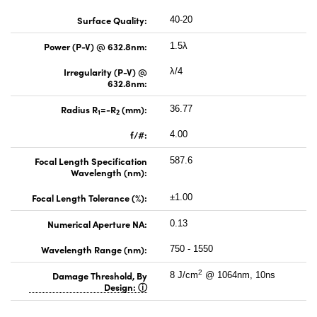
Surface Quality:
40-20
Power (P-V) @ 632.8nm:
1.5λ
Irregularity (P-V) @
λ/4
632.8nm:
Radius R
=-R
(mm):
36.77
1
2
f/#:
4.00
Focal Length Specification
587.6
Wavelength (nm):
Focal Length Tolerance (%):
±1.00
Numerical Aperture NA:
0.13
Wavelength Range (nm):
750 - 1550
2
Damage Threshold, By
8 J/cm
@ 1064nm, 10ns
Design: