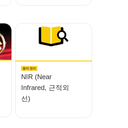
용어 정리
NIR (Near
Infrared, 근적외
선)