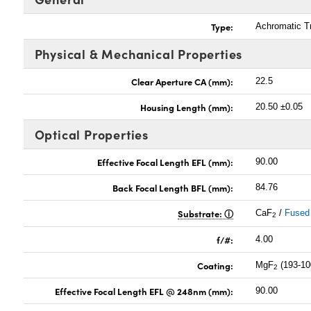
Type:
Achromatic Tr
Physical & Mechanical Properties
Clear Aperture CA (mm):
22.5
Housing Length (mm):
20.50 ±0.05
Optical Properties
Effective Focal Length EFL (mm):
90.00
Back Focal Length BFL (mm):
84.76
Substrate:
CaF
/
Fused 
2
f/#:
4.00
Coating:
MgF
(193-1
2
Effective Focal Length EFL @ 248nm (mm):
90.00