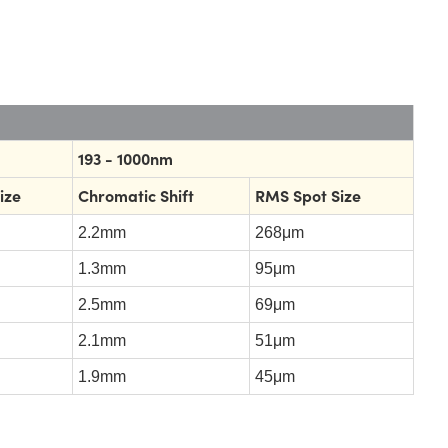
193 - 1000nm
ize
Chromatic Shift
RMS Spot Size
2.2mm
268μm
1.3mm
95μm
2.5mm
69μm
2.1mm
51μm
1.9mm
45μm