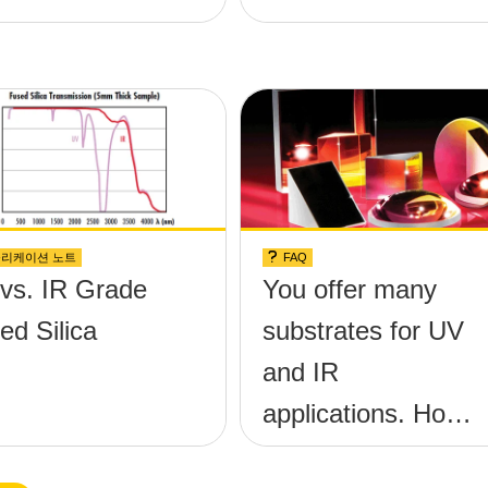
리케이션 노트
FAQ
vs. IR Grade
You offer many
ed Silica
substrates for UV
and IR
applications. How
do I know which is