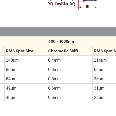
400 - 1000nm
RMS Spot Size
Chromatic Shift
RMS Spot S
240μm
0.4mm
214μm
88μm
0.3mm
69μm
64μm
0.6mm
38μm
49μm
0.6mm
31μm
46μm
0.6mm
28μm