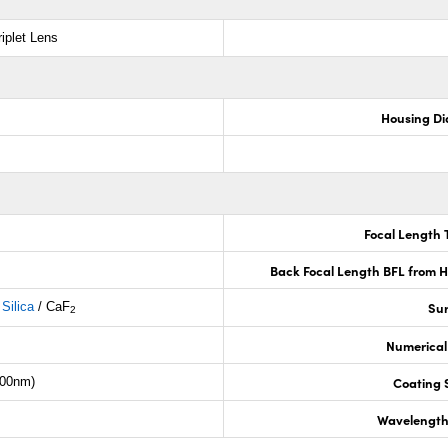
iplet Lens
Housing Di
Focal Length 
Back Focal Length BFL from 
Sur
Silica
/ CaF
2
Numerical
Coating S
000nm)
Wavelength