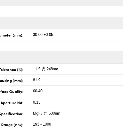
ameter (mm):
30.00 ±0.05
Tolerance (%):
±1.5 @ 248nm
Housing (mm):
81.9
face Quality:
60-40
 Aperture NA:
0.13
pecification:
MgF
@ 600nm
2
 Range (nm):
193 - 1000