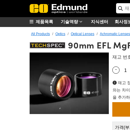
제품목록
기술역량
지식센터
회사정
All Products
Optics
Optical Lenses
Achromatic Lenses
90mm EFL Mg
재고 번
-
Quantity
재고 정
와는 차이
을 추가하
가격(부