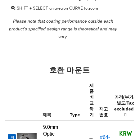
SHIFT + SELECT
CURVE
an area on
to zoom
Please note that coating performance outside each
product’s specified design range is theoretical and may
vary.
호환 마운트
제
품
비
가격(부가세
교
별도/Tax
하
재고
excluded)
제목
Type
기
번호
9.0mm
KRW
Optic
#64-
더