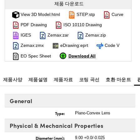
제품 다운로드
View 3D Model:html
STEP:stp
Curve
PDF Drawing
ISO 10110 Drawing
IGES
Zemax:zar
Zemax:zip
Zemax:zmx
eDrawing:eprt
Code V
Download All
EO Spec Sheet
제품사양
제품설명
제품자료
코팅 곡선
호환 마운트
General
Type:
Plano-Convex Lens
Physical & Mechanical Properties
Diameter (mm):
9.00 +0.0/-0.025