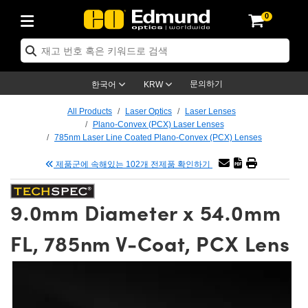
0
ptics
ser Optics
tomechanics
croscopy
asers
aging Lenses
ameras
라이트 & 조명
t Targets
ting & Detection
b & Production
p By Application
op By Brand
w Products
earance Products
ertified Products
nses
ors
em
tics® Objectives
ces
l Length Lenses
as
sion Lighting
Test Targets
trology
eaning
g
®
s
Laser Optics
 Optics
문의하기
한국어
KRW
rrors
es
ge System
bjectives
urement and Electronics
 Lenses
hernet Cameras
명
Test Targets
sion Solutions
 Handling Tools
ing
n
 신제품
Optics
d Optomechanics
All Products
Laser Optics
Laser Lenses
Plano-Convex (PCX) Laser Lenses
d Diffusers
dows
Optical Mounts
bjectives
cs
 (S-Mount Lenses)
LIR Cameras
py Lighting
ysis & Stage Micrometers
urement and Electronics
ols
ameras
echanics
 Optomechanics
 Lasers
785nm Laser Line Coated Plano-Convex (PCX) Lenses
제품군에 속해있는 102개 전제품 확인하기
ters
s
System
ctives
lifiers
iable Magnification Lenses
ion Cameras
ces
y Level Test Targets
hesives
opy
scopy
Lasers
d Microscopy
n Optics
ptics
bles and Breadboards
ctives
ty
 Objectives
meras
n Accessories
ts
ckened Products
onal Imaging
ng Lenses
 Microscopy
d Imaging Lenses
9.0mm Diameter x 54.0mm
ers
m Expanders
Stages
rrected Objectives
hanics
ses
ng Cameras
nation
ings
rs
재질
Imaging
ras
Imaging Lenses
d Cameras
FL, 785nm V-Coat, PCX Lens
cal Assemblies
ges and Slides
jugate Objectives
ssories
 Lenses
ion Labs Cameras™
opy
nd Accessories
al Imaging
nation
 Cameras
 Illumination
 Gratings
m Shaping
Apertures
Objectives
uction
oduction and Advanced
s
g and Roughness Standards
on Microscopy
g and Detection
Illumination
 Test Targets
hy