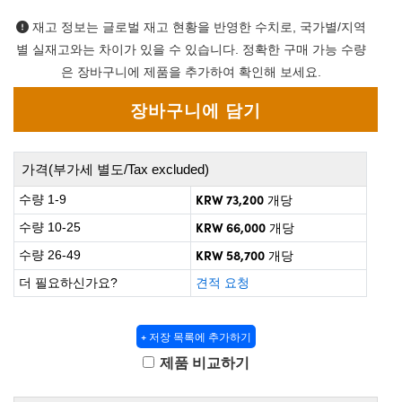
 Direct Microscopes
® Optical Components
재고 정보는 글로벌 재고 현황을 반영한 수치로, 국가별/지역
on Labs™
별 실재고와는 차이가 있을 수 있습니다. 정확한 구매 가능 수량
은 장바구니에 제품을 추가하여 확인해 보세요.
scopy
ics
가격(부가세 별도/Tax excluded)
KRW 73,200
수량 1-9
개당
n Gratings™
KRW 66,000
수량 10-25
개당
AX
KRW 58,700
수량 26-49
개당
tical Components
더 필요하신가요?
견적 요청
+ 저장 목록에 추가하기
nnovations (UFI)
제품 비교하기