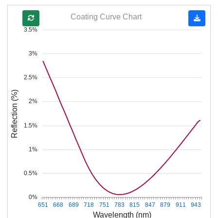
Coating Curve Chart
3.5%
3%
2.5%
Reflection (%)
2%
1.5%
1%
0.5%
0%
651
668
689
718
751
783
815
847
879
911
943
Wavelength (nm)