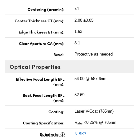
Centering (arcmin):
<1
Center Thickness CT (mm):
2.00 ±0.05
Edge Thickness ET (mm):
1.63
Clear Aperture CA (mm):
8.1
Bevel:
Protective as needed
Optical Properties
Effective Focal Length EFL
54.00 @ 587.6nm
(mm):
Back Focal Length BFL
52.69
(mm):
Coating:
Laser V-Coat (785nm)
Coating Specification:
R
<0.25% @ 785nm
abs
Substrate:
N-BK7