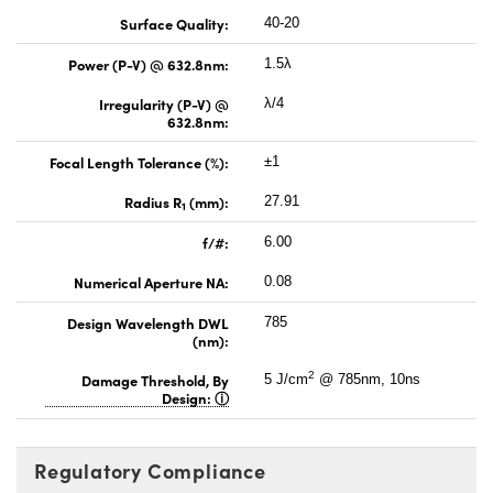
Surface Quality:
40-20
Power (P-V) @ 632.8nm:
1.5λ
Irregularity (P-V) @
λ/4
632.8nm:
Focal Length Tolerance (%):
±1
Radius R
(mm):
27.91
1
f/#:
6.00
Numerical Aperture NA:
0.08
Design Wavelength DWL
785
(nm):
2
Damage Threshold, By
5 J/cm
@ 785nm, 10ns
Design:
Regulatory Compliance