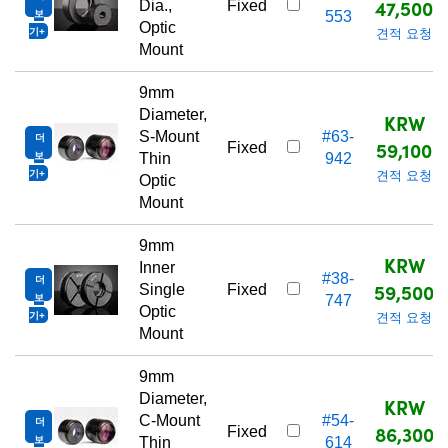
47,500
Dia.,
Fixed
보
553
Optic
기
견적 요청
Mount
9mm
Diameter,
KRW
S-Mount
#63-
더
59,100
Fixed
보
Thin
942
기
견적 요청
Optic
Mount
9mm
KRW
Inner
#38-
더
59,500
Single
Fixed
보
747
Optic
기
견적 요청
Mount
9mm
Diameter,
KRW
C-Mount
#54-
더
86,300
Fixed
보
Thin
614