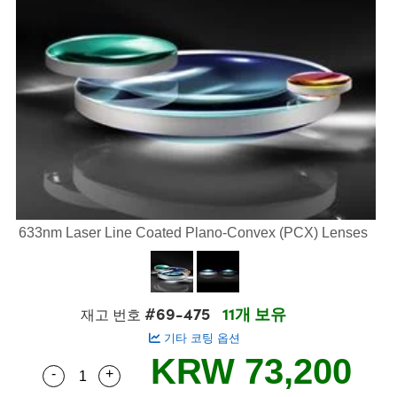
semblies
splitters
s
 Objectives
s
nt Tools
echnologies
llumination
실 또는 제품생산
Test Targets
 Testing and Detection
ns Accessories
tical Components
oscopy
echanics
명
ameras
ical Components
ty
R
Testing and Detection
d Lab and Production
tics
d Isolators
e Systems
 Cameras
g and Detection
rial Processing
Lab and Production
s
ization
 Filters
cessories and Optomechanics
실 또는 제품생산
oherence Tomography
ner
cs
ms
oom Lenses
 Interface Cameras
ptics
 신제품
 Targets
ystems
633nm Laser Line Coated Plano-Convex (PCX) Lenses
eam Sputtering) Coated Optics
nd Stage Micrometers
ras
ng Development Systems
e Optical Elements (DOE)
y Mechanics
hoto-Optical Company
#69-475
11개 보유
재고 번호
s
기타 코팅 옵션
KRW 73,200
es and Couplers
-
+
Quantity Selector
Use the plus and minus buttons to adjust the q