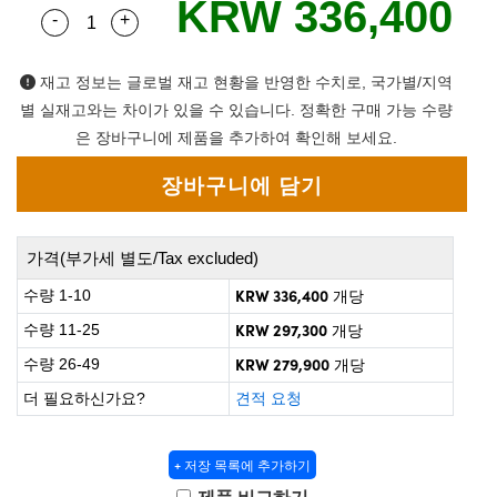
KRW 336,400
 Direct Microscopes
® Optical Components
-
+
Quantity Selector
Use the plus and minus buttons to adjust the qua
on Labs™
재고 정보는 글로벌 재고 현황을 반영한 수치로, 국가별/지역
scopy
별 실재고와는 차이가 있을 수 있습니다. 정확한 구매 가능 수량
은 장바구니에 제품을 추가하여 확인해 보세요.
ics
n Gratings™
가격(부가세 별도/Tax excluded)
KRW 336,400
수량 1-10
개당
AX
KRW 297,300
수량 11-25
개당
tical Components
KRW 279,900
수량 26-49
개당
더 필요하신가요?
견적 요청
nnovations (UFI)
+ 저장 목록에 추가하기