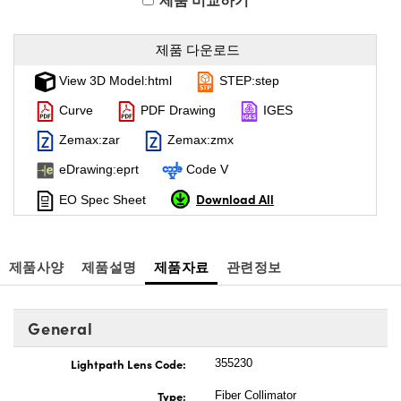
제품 비교하기
제품 다운로드
View 3D Model:html
STEP:step
Curve
PDF Drawing
IGES
Zemax:zar
Zemax:zmx
eDrawing:eprt
Code V
Download All
EO Spec Sheet
제품사양
제품설명
제품자료
관련정보
General
Lightpath Lens Code:
355230
Type:
Fiber Collimator