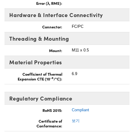
Error (λ, RMS):
Hardware & Interface Connectivity
Connector:
FC/PC
Threading & Mounting
Mount:
M11 x 0.5
Material Properties
Coefficient of Thermal
6.9
-6
Expansion CTE (10
/°C):
Regulatory Compliance
RoHS 2015:
Compliant
Certificate of
보기
Conformance: