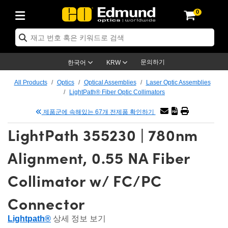
0
ptics
ser Optics
tomechanics
croscopy
asers
aging Lenses
ameras
라이트 & 조명
t Targets
ting & Detection
b & Production
p By Application
op By Brand
w Products
earance Products
ertified Products
nses
ors
em
tics® Objectives
ces
l Length Lenses
as
sion Lighting
Test Targets
trology
eaning
g
®
s
Laser Optics
 Optics
문의하기
한국어
KRW
rrors
es
ge System
bjectives
urement and Electronics
 Lenses
hernet Cameras
명
Test Targets
sion Solutions
 Handling Tools
ing
n
 신제품
Optics
d Optomechanics
All Products
Optics
Optical Assemblies
Laser Optic Assemblies
LightPath® Fiber Optic Collimators
d Diffusers
dows
Optical Mounts
bjectives
cs
 (S-Mount Lenses)
LIR Cameras
py Lighting
ysis & Stage Micrometers
urement and Electronics
ols
ameras
echanics
 Optomechanics
 Lasers
제품군에 속해있는 67개 전제품 확인하기
ters
s
System
ctives
lifiers
iable Magnification Lenses
ion Cameras
ces
y Level Test Targets
hesives
opy
scopy
Lasers
d Microscopy
LightPath 355230 | 780nm
n Optics
ptics
bles and Breadboards
ctives
ty
 Objectives
meras
n Accessories
ts
ckened Products
onal Imaging
ng Lenses
 Microscopy
d Imaging Lenses
Alignment, 0.55 NA Fiber
ers
m Expanders
Stages
rrected Objectives
hanics
ses
ng Cameras
nation
ings
rs
재질
Imaging
ras
Imaging Lenses
d Cameras
Collimator w/ FC/PC
cal Assemblies
ges and Slides
jugate Objectives
ssories
d Lenses
ion Labs Cameras™
opy
nd Accessories
al Imaging
nation
 Cameras
 Illumination
Connector
 Gratings
m Shaping
Apertures
Objectives
uction
oduction and Advanced
s
g and Roughness Standards
on Microscopy
g and Detection
Illumination
 Test Targets
Lightpath®
상세 정보 보기
hy