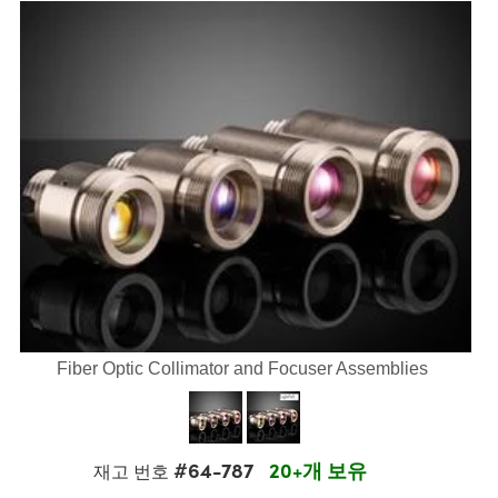
semblies
splitters
s
 Objectives
s
nt Tools
echnologies
llumination
실 또는 제품생산
Test Targets
 Testing and Detection
ns Accessories
tical Components
oscopy
echanics
명
ameras
ical Components
ty
R
Testing and Detection
d Lab and Production
tics
d Isolators
e Systems
 Cameras
g and Detection
rial Processing
Lab and Production
s
ization
 Filters
cessories and Optomechanics
실 또는 제품생산
oherence Tomography
ner
cs
ms
oom Lenses
 Interface Cameras
ptics
 신제품
 Targets
ystems
eam Sputtering) Coated Optics
nd Stage Micrometers
ras
ng Development Systems
e Optical Elements (DOE)
y Mechanics
hoto-Optical Company
Fiber Optic Collimator and Focuser Assemblies
s
es and Couplers
#64-787
20+개 보유
재고 번호