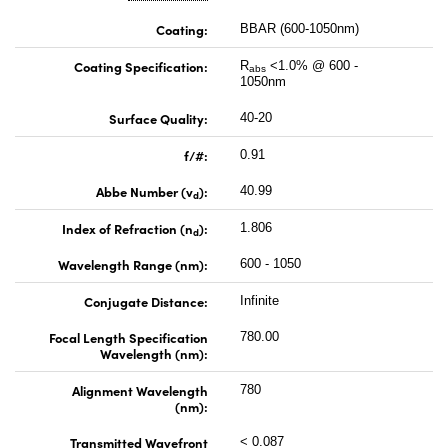
Coating:
BBAR (600-1050nm)
Coating Specification:
R
<1.0% @ 600 -
abs
1050nm
Surface Quality:
40-20
f/#:
0.91
Abbe Number (v
):
40.99
d
Index of Refraction (n
):
1.806
d
Wavelength Range (nm):
600 - 1050
Conjugate Distance:
Infinite
Focal Length Specification
780.00
Wavelength (nm):
Alignment Wavelength
780
(nm):
Transmitted Wavefront
< 0.087