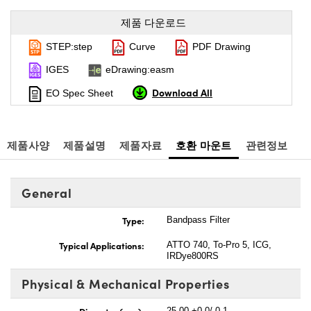
제품 다운로드
STEP:step
Curve
PDF Drawing
IGES
eDrawing:easm
Download All
EO Spec Sheet
제품사양
제품설명
제품자료
호환 마운트
관련정보
General
Type:
Bandpass Filter
Typical Applications:
ATTO 740, To-Pro 5, ICG,
IRDye800RS
Physical & Mechanical Properties
Diameter (mm):
25.00 +0.0/-0.1