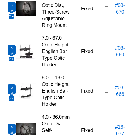
Optic Dia.,
#03-
더
Fixed
보
Three-Screw
670
기
Adjustable
Ring Mount
7.0 - 67.0
Optic Height,
#03-
더
English Bar-
Fixed
보
669
Type Optic
기
Holder
8.0 - 118.0
Optic Height,
#03-
더
English Bar-
Fixed
보
666
Type Optic
기
Holder
4.0 - 36.0mm
Optic Dia.,
#16-
더
Self-
Fixed
보
077