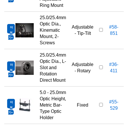
기
Ring Mount
25.0/25.4mm
Optic Dia.,
Adjustable
#58-
더
Kinematic
보
- Tip-Tilt
851
Mount, 2-
기
Screws
25.0/25.4mm
Optic Dia., L-
Adjustable
#36-
더
Slot and
보
- Rotary
411
Rotation
기
Direct Mount
5.0 - 25.0mm
Optic Height,
#55-
더
Metric Bar-
Fixed
보
529
Type Optic
기
Holder