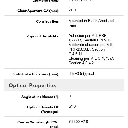
Clear Aperture CA (mm):
21.0
Construction:
Mounted in Black Anodized
Ring
Physical Durability:
Adhesion per MIL-PRF-
13830B, Section C.4.5.12
Moderate abrasion per MIL-
PRF-13830B, Section
C.4.5.11
Cleaning per MIL-C-48497A
Section 4.5.4.2
Substrate Thickness (mm):
3.5 ±0.5 typical
Optical Properties
Angle of Incidence (°):
0
Optical Density OD
≥4.0
(Average):
Center Wavelength CWL
766.00 ±2.0
(nm):