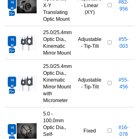
#62-
더
X-Y
- Linear
보
956
Translating
(XY)
기
Optic Mount
25.0/25.4mm
Optic Dia.,
Adjustable
#55-
더
보
Kinematic
- Tip-Tilt
003
기
Mirror Mount
25.0/25.4mm
Optic Dia.,
Kinematic
Adjustable
#55-
더
보
Mirror Mount
- Tip-Tilt
456
기
with
Micrometer
5.0 -
100.0mm
Optic Dia.,
#16-
더
Fixed
보
Self-
078
기