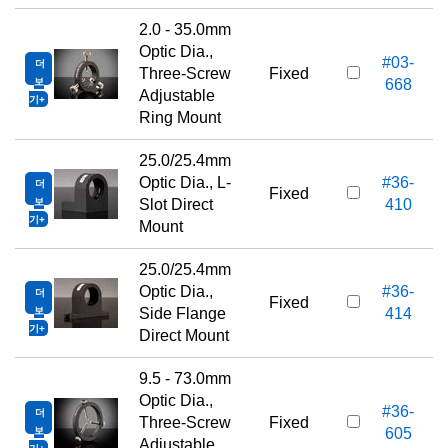
2.0 - 35.0mm
Optic Dia.,
#03-
더
Three-Screw
Fixed
보
668
Adjustable
기
Ring Mount
25.0/25.4mm
Optic Dia., L-
#36-
더
Fixed
보
Slot Direct
410
기
Mount
25.0/25.4mm
Optic Dia.,
#36-
더
Fixed
보
Side Flange
414
기
Direct Mount
9.5 - 73.0mm
Optic Dia.,
#36-
더
Three-Screw
Fixed
보
605
Adjustable