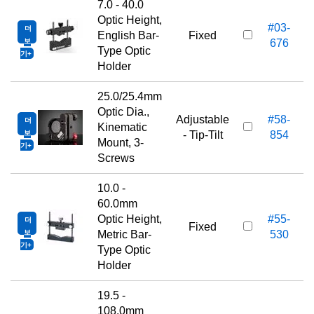
7.0 - 40.0
Optic Height,
#03-
더
English Bar-
Fixed
보
676
Type Optic
기
Holder
25.0/25.4mm
Optic Dia.,
Adjustable
#58-
더
Kinematic
보
- Tip-Tilt
854
Mount, 3-
기
Screws
10.0 -
60.0mm
Optic Height,
#55-
더
Fixed
보
Metric Bar-
530
기
Type Optic
Holder
19.5 -
108.0mm