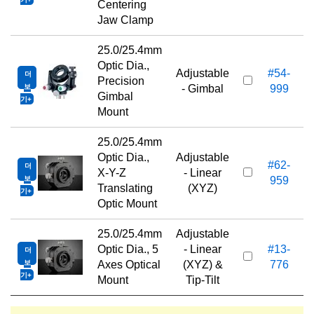
Centering
Jaw Clamp
25.0/25.4mm
Optic Dia.,
Adjustable
#54-
더
Precision
보
- Gimbal
999
Gimbal
기
Mount
25.0/25.4mm
Optic Dia.,
Adjustable
#62-
더
X-Y-Z
- Linear
보
959
Translating
(XYZ)
기
Optic Mount
25.0/25.4mm
Adjustable
Optic Dia., 5
- Linear
#13-
더
1
보
Axes Optical
(XYZ) &
776
기
Mount
Tip-Tilt