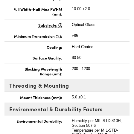
Full Width-Half Max FWHM
10.00 ±2.0
(nm):
Substrate:
Optical Glass
Minimum Transmission (%):
≥85
Coating:
Hard Coated
Surface Quality:
80-50
Blocking Wavelength
200 - 1200
Range (nm):
Threading & Mounting
Mount Thickness (mm):
5.0 ±0.1
Environmental & Durability Factors
Environmental Durability:
Humidity per MIL-STD-810H,
Section 507.6
Temperature per MIL-STD-