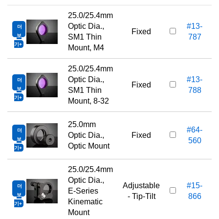
25.0/25.4mm
Optic Dia.,
#13-
더
Fixed
보
SM1 Thin
787
기
Mount, M4
25.0/25.4mm
Optic Dia.,
#13-
더
Fixed
보
SM1 Thin
788
기
Mount, 8-32
25.0mm
#64-
더
Optic Dia.,
Fixed
보
560
Optic Mount
기
25.0/25.4mm
Optic Dia.,
Adjustable
#15-
더
E-Series
보
- Tip-Tilt
866
Kinematic
기
Mount