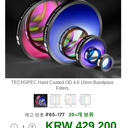
semblies
splitters
s
 Objectives
s
nt Tools
echnologies
llumination
실 또는 제품생산
Test Targets
 Testing and Detection
ns Accessories
tical Components
oscopy
echanics
명
ameras
ical Components
ty
R
Testing and Detection
d Lab and Production
tics
d Isolators
e Systems
 Cameras
g and Detection
rial Processing
Lab and Production
s
ization
 Filters
cessories and Optomechanics
실 또는 제품생산
oherence Tomography
ner
cs
ms
oom Lenses
 Interface Cameras
ptics
 신제품
 Targets
ystems
eam Sputtering) Coated Optics
nd Stage Micrometers
ras
ng Development Systems
TECHSPEC Hard Coated OD 4.0 10nm Bandpass
Filters
e Optical Elements (DOE)
y Mechanics
hoto-Optical Company
s
#65-177
20+개 보유
재고 번호
es and Couplers
KRW 429,200
-
+
Quantity Selector
Use the plus and minus buttons to adjust the qua