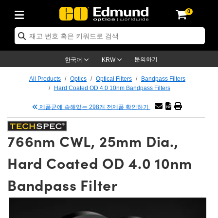
0
ptics
ser Optics
tomechanics
croscopy
asers
aging Lenses
ameras
라이트 & 조명
t Targets
ting & Detection
b & Production
p By Application
op By Brand
w Products
earance Products
ertified Products
nses
ors
em
tics® Objectives
ces
l Length Lenses
as
sion Lighting
Test Targets
trology
eaning
g
®
s
Laser Optics
 Optics
문의하기
한국어
KRW
rrors
es
ge System
bjectives
urement and Electronics
 Lenses
hernet Cameras
명
Test Targets
sion Solutions
 Handling Tools
ing
n
 신제품
Optics
d Optomechanics
All Products
Optics
Optical Filters
Bandpass Filters
Hard Coated OD 4.0 10nm Bandpass Filters
d Diffusers
dows
Optical Mounts
bjectives
cs
 (S-Mount Lenses)
LIR Cameras
py Lighting
ysis & Stage Micrometers
urement and Electronics
ols
ameras
echanics
 Optomechanics
 Lasers
제품군에 속해있는 298개 전제품 확인하기
ters
s
System
ctives
lifiers
iable Magnification Lenses
ion Cameras
ces
y Level Test Targets
hesives
opy
scopy
Lasers
d Microscopy
766nm CWL, 25mm Dia.,
n Optics
ptics
bles and Breadboards
ctives
ty
 Objectives
meras
n Accessories
ts
ckened Products
onal Imaging
ng Lenses
 Microscopy
d Imaging Lenses
Hard Coated OD 4.0 10nm
ers
m Expanders
Stages
rrected Objectives
hanics
ses
ng Cameras
nation
ings
rs
재질
Imaging
ras
Imaging Lenses
d Cameras
Bandpass Filter
cal Assemblies
ges and Slides
jugate Objectives
ssories
d Lenses
ion Labs Cameras™
opy
nd Accessories
al Imaging
nation
 Cameras
 Illumination
 Gratings
m Shaping
Apertures
Objectives
uction
oduction and Advanced
s
g and Roughness Standards
on Microscopy
g and Detection
Illumination
 Test Targets
hy