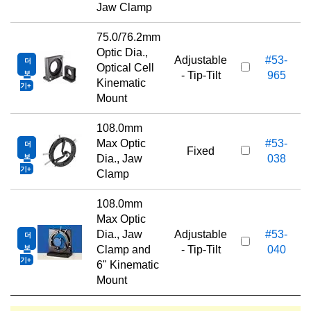
Jaw Clamp
75.0/76.2mm
Optic Dia.,
Adjustable
#53-
더
Optical Cell
보
- Tip-Tilt
965
Kinematic
기
Mount
108.0mm
Max Optic
#53-
더
1
Fixed
보
Dia., Jaw
038
기
Clamp
108.0mm
Max Optic
Dia., Jaw
Adjustable
#53-
더
1
보
Clamp and
- Tip-Tilt
040
기
6" Kinematic
Mount