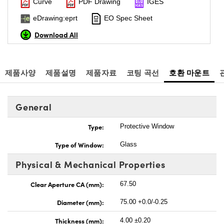
Curve
PDF Drawing
IGES
eDrawing:eprt
EO Spec Sheet
Download All
제품사양
제품설명
제품자료
코팅 곡선
호환 마운트
General
Type:
Protective Window
Type of Window:
Glass
Physical & Mechanical Properties
Clear Aperture CA (mm):
67.50
Diameter (mm):
75.00 +0.0/-0.25
Thickness (mm):
4.00 ±0.20