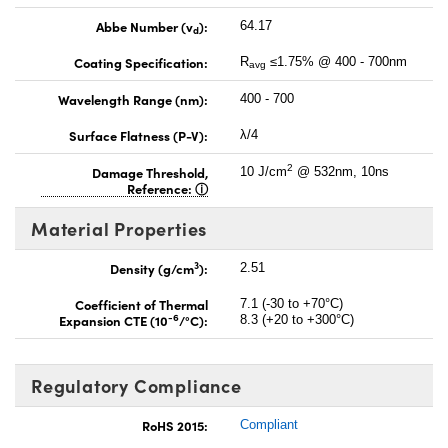
Abbe Number (v
):
64.17
d
Coating Specification:
R
≤1.75% @ 400 - 700nm
avg
Wavelength Range (nm):
400 - 700
Surface Flatness (P-V):
λ/4
2
Damage Threshold,
10 J/cm
@ 532nm, 10ns
Reference:
Material Properties
3
Density (g/cm
):
2.51
Coefficient of Thermal
7.1 (-30 to +70°C)
-6
Expansion CTE (10
/°C):
8.3 (+20 to +300°C)
Regulatory Compliance
RoHS 2015:
Compliant