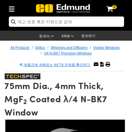
0
ptics
ser Optics
tomechanics
croscopy
asers
aging Lenses
ameras
라이트 & 조명
t Targets
ting & Detection
b & Production
p By Application
op By Brand
w Products
earance Products
ertified Products
nses
ors
em
tics® Objectives
ces
l Length Lenses
as
sion Lighting
Test Targets
trology
eaning
g
®
s
Laser Optics
 Optics
문의하기
한국어
KRW
rrors
es
ge System
bjectives
urement and Electronics
 Lenses
hernet Cameras
명
Test Targets
sion Solutions
 Handling Tools
ing
n
 신제품
Optics
d Optomechanics
All Products
Optics
Windows and Diffusers
Visible Windows
λ/4 N-BK7 Precision Windows
d Diffusers
dows
Optical Mounts
bjectives
cs
 (S-Mount Lenses)
LIR Cameras
py Lighting
ysis & Stage Micrometers
urement and Electronics
ols
ameras
echanics
 Optomechanics
 Lasers
제품군에 속해있는 447개 전제품 확인하기
ters
s
System
ctives
lifiers
iable Magnification Lenses
ion Cameras
ces
y Level Test Targets
hesives
opy
scopy
Lasers
d Microscopy
75mm Dia., 4mm Thick,
n Optics
ptics
bles and Breadboards
ctives
ty
 Objectives
meras
n Accessories
ts
ckened Products
onal Imaging
ng Lenses
 Microscopy
d Imaging Lenses
MgF
Coated λ/4 N-BK7
ers
m Expanders
Stages
rrected Objectives
hanics
ses
ng Cameras
nation
ings
rs
재질
Imaging
ras
Imaging Lenses
d Cameras
2
Window
cal Assemblies
ges and Slides
jugate Objectives
ssories
 Lenses
ion Labs Cameras™
opy
nd Accessories
al Imaging
nation
 Cameras
 Illumination
 Gratings
m Shaping
Apertures
Objectives
uction
oduction and Advanced
s
g and Roughness Standards
on Microscopy
g and Detection
Illumination
 Test Targets
hy