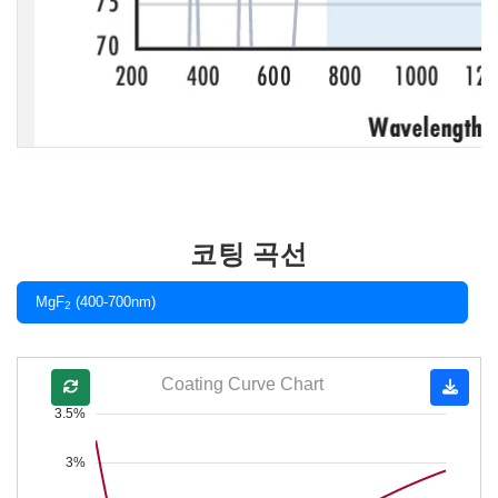
코팅 곡선
MgF
(400-700nm)
2
Coating Curve Chart
3.5%
3%