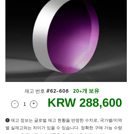
semblies
splitters
s
 Objectives
s
nt Tools
echnologies
llumination
실 또는 제품생산
Test Targets
 Testing and Detection
ns Accessories
tical Components
oscopy
echanics
명
ameras
ical Components
ty
R
Testing and Detection
d Lab and Production
tics
d Isolators
e Systems
 Cameras
g and Detection
rial Processing
Lab and Production
s
ization
 Filters
cessories and Optomechanics
실 또는 제품생산
oherence Tomography
ner
cs
ms
oom Lenses
 Interface Cameras
ptics
 신제품
 Targets
ystems
eam Sputtering) Coated Optics
nd Stage Micrometers
ras
ng Development Systems
#62-608
20+개 보유
재고 번호
e Optical Elements (DOE)
y Mechanics
hoto-Optical Company
KRW 288,600
-
+
Quantity Selector
Use the plus and minus buttons to adjust the qua
s
재고 정보는 글로벌 재고 현황을 반영한 수치로, 국가별/지역
es and Couplers
별 실재고와는 차이가 있을 수 있습니다. 정확한 구매 가능 수량