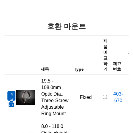
호환 마운트
제
품
비
가
교
하
재고
e
제목
Type
기
번호
19.5 -
108.0mm
Optic Dia.,
#03-
더
Fixed
보
Three-Screw
670
기
Adjustable
Ring Mount
8.0 - 118.0
Optic Height,