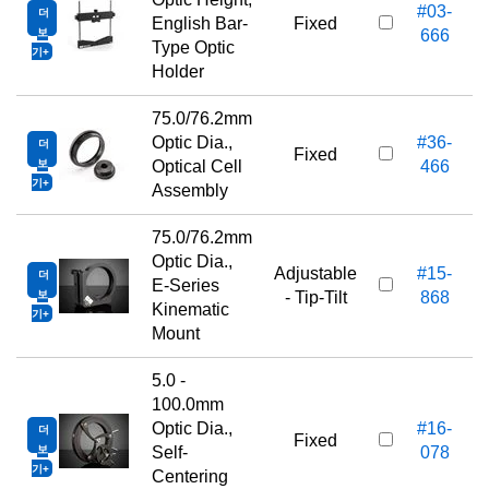
#03-
더
English Bar-
Fixed
보
666
Type Optic
기
Holder
75.0/76.2mm
Optic Dia.,
#36-
더
Fixed
보
Optical Cell
466
기
Assembly
75.0/76.2mm
Optic Dia.,
Adjustable
#15-
더
E-Series
보
- Tip-Tilt
868
Kinematic
기
Mount
5.0 -
100.0mm
Optic Dia.,
#16-
더
Fixed
보
Self-
078
기
Centering