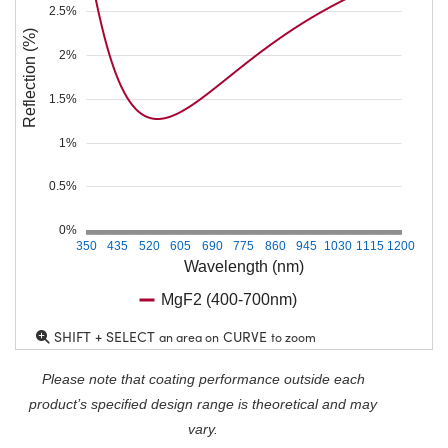
2.5%
Reflection (%)
2%
1.5%
1%
0.5%
0%
350
435
520
605
690
775
860
945
1030
1115
1200
Wavelength (nm)
MgF2 (400-700nm)
SHIFT + SELECT
CURVE
an area on
to zoom
Please note that coating performance outside each
product’s specified design range is theoretical and may
vary.