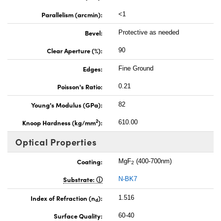
Parallelism (arcmin):
<1
Bevel:
Protective as needed
Clear Aperture (%):
90
Edges:
Fine Ground
Poisson's Ratio:
0.21
Young's Modulus (GPa):
82
2
Knoop Hardness (kg/mm
):
610.00
Optical Properties
Coating:
MgF
(400-700nm)
2
Substrate:
N-BK7
Index of Refraction (n
):
1.516
d
Surface Quality:
60-40