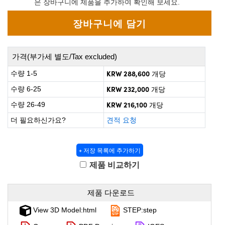
은 장바구니에 제품을 추가하여 확인해 보세요.
 Direct Microscopes
® Optical Components
on Labs™
scopy
가격(부가세 별도/Tax excluded)
ics
KRW 288,600
수량 1-5
개당
KRW 232,000
수량 6-25
개당
KRW 216,100
수량 26-49
개당
n Gratings™
더 필요하신가요?
견적 요청
AX
+ 저장 목록에 추가하기
tical Components
제품 비교하기
제품 다운로드
nnovations (UFI)
View 3D Model:html
STEP:step