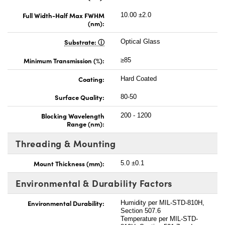
Full Width-Half Max FWHM
10.00 ±2.0
(nm):
Substrate:
Optical Glass
Minimum Transmission (%):
≥85
Coating:
Hard Coated
Surface Quality:
80-50
Blocking Wavelength
200 - 1200
Range (nm):
Threading & Mounting
Mount Thickness (mm):
5.0 ±0.1
Environmental & Durability Factors
Environmental Durability:
Humidity per MIL-STD-810H,
Section 507.6
Temperature per MIL-STD-