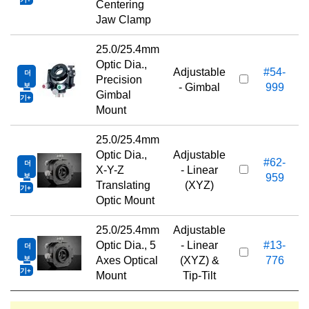
Centering
Jaw Clamp
25.0/25.4mm
Optic Dia.,
Adjustable
#54-
더
Precision
보
- Gimbal
999
Gimbal
기
Mount
25.0/25.4mm
Optic Dia.,
Adjustable
#62-
더
X-Y-Z
- Linear
보
959
Translating
(XYZ)
기
Optic Mount
25.0/25.4mm
Adjustable
Optic Dia., 5
- Linear
#13-
더
1
보
Axes Optical
(XYZ) &
776
기
Mount
Tip-Tilt