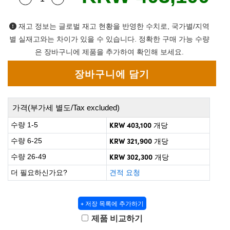
 Direct Microscopes
® Optical Components
on Labs™
재고 정보는 글로벌 재고 현황을 반영한 수치로, 국가별/지역
별 실재고와는 차이가 있을 수 있습니다. 정확한 구매 가능 수량
scopy
은 장바구니에 제품을 추가하여 확인해 보세요.
ics
가격(부가세 별도/Tax excluded)
n Gratings™
KRW 403,100
수량 1-5
개당
AX
KRW 321,900
수량 6-25
개당
KRW 302,300
수량 26-49
개당
tical Components
더 필요하신가요?
견적 요청
+ 저장 목록에 추가하기
nnovations (UFI)
제품 비교하기