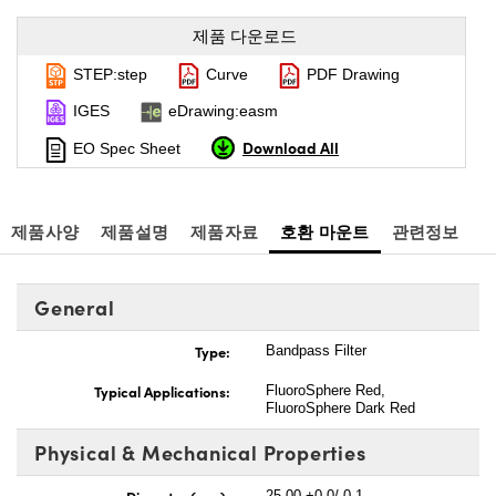
제품 다운로드
STEP:step
Curve
PDF Drawing
IGES
eDrawing:easm
Download All
EO Spec Sheet
제품사양
제품설명
제품자료
호환 마운트
관련정보
General
Type:
Bandpass Filter
Typical Applications:
FluoroSphere Red,
FluoroSphere Dark Red
Physical & Mechanical Properties
Diameter (mm):
25.00 +0.0/-0.1