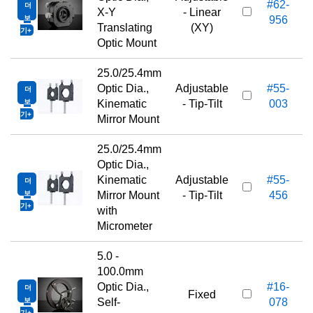
#62-
더
X-Y
- Linear
보
956
Translating
(XY)
기
Optic Mount
25.0/25.4mm
Optic Dia.,
Adjustable
#55-
더
보
Kinematic
- Tip-Tilt
003
기
Mirror Mount
25.0/25.4mm
Optic Dia.,
Kinematic
Adjustable
#55-
더
보
Mirror Mount
- Tip-Tilt
456
기
with
Micrometer
5.0 -
100.0mm
Optic Dia.,
#16-
더
Fixed
보
Self-
078
기