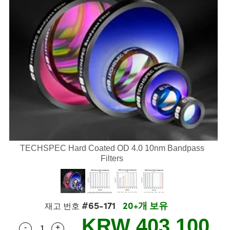
semblies
splitters
s
 Objectives
s
nt Tools
echnologies
llumination
실 또는 제품생산
Test Targets
 Testing and Detection
ns Accessories
tical Components
oscopy
echanics
명
ameras
ical Components
ty
R
Testing and Detection
d Lab and Production
tics
d Isolators
e Systems
 Cameras
g and Detection
rial Processing
Lab and Production
s
ization
 Filters
cessories and Optomechanics
실 또는 제품생산
oherence Tomography
ner
cs
ms
oom Lenses
 Interface Cameras
ptics
 신제품
 Targets
ystems
eam Sputtering) Coated Optics
nd Stage Micrometers
ras
ng Development Systems
TECHSPEC Hard Coated OD 4.0 10nm Bandpass
Filters
e Optical Elements (DOE)
y Mechanics
hoto-Optical Company
s
#65-171
20+개 보유
재고 번호
es and Couplers
KRW 403,100
-
+
Quantity Selector
Use the plus and minus buttons to adjust the qua