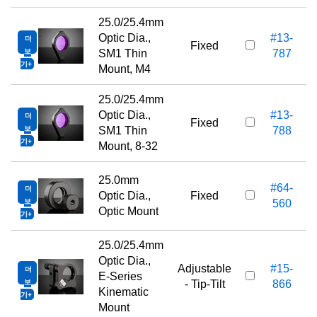
25.0/25.4mm
Optic Dia.,
#13-
더
Fixed
보
SM1 Thin
787
기
Mount, M4
25.0/25.4mm
Optic Dia.,
#13-
더
Fixed
보
SM1 Thin
788
기
Mount, 8-32
25.0mm
#64-
더
Optic Dia.,
Fixed
보
560
Optic Mount
기
25.0/25.4mm
Optic Dia.,
Adjustable
#15-
더
E-Series
보
- Tip-Tilt
866
Kinematic
기
Mount