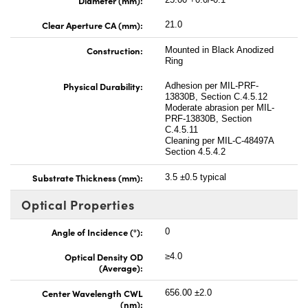
Clear Aperture CA (mm):
21.0
Construction:
Mounted in Black Anodized
Ring
Physical Durability:
Adhesion per MIL-PRF-
13830B, Section C.4.5.12
Moderate abrasion per MIL-
PRF-13830B, Section
C.4.5.11
Cleaning per MIL-C-48497A
Section 4.5.4.2
Substrate Thickness (mm):
3.5 ±0.5 typical
Optical Properties
Angle of Incidence (°):
0
Optical Density OD
≥4.0
(Average):
Center Wavelength CWL
656.00 ±2.0
(nm):