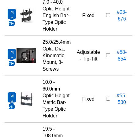
7.0 - 40.0
Optic Height,
#03-
더
English Bar-
Fixed
보
676
Type Optic
기
Holder
25.0/25.4mm
Optic Dia.,
Adjustable
#58-
더
Kinematic
보
- Tip-Tilt
854
Mount, 3-
기
Screws
10.0 -
60.0mm
Optic Height,
#55-
더
Fixed
보
Metric Bar-
530
기
Type Optic
Holder
19.5 -
108.0mm