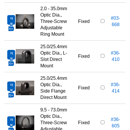
2.0 - 35.0mm
Optic Dia.,
#03-
더
Three-Screw
Fixed
보
668
Adjustable
기
Ring Mount
25.0/25.4mm
Optic Dia., L-
#36-
더
Fixed
보
Slot Direct
410
기
Mount
25.0/25.4mm
Optic Dia.,
#36-
더
Fixed
보
Side Flange
414
기
Direct Mount
9.5 - 73.0mm
Optic Dia.,
#36-
더
Three-Screw
Fixed
보
605
Adjustable