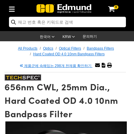
0
ptics
ser Optics
tomechanics
croscopy
asers
aging Lenses
ameras
라이트 & 조명
t Targets
ting & Detection
b & Production
p By Application
op By Brand
w Products
earance Products
ertified Products
nses
ors
em
tics® Objectives
ces
l Length Lenses
as
sion Lighting
Test Targets
trology
eaning
g
®
s
Laser Optics
 Optics
문의하기
한국어
KRW
rrors
es
ge System
bjectives
urement and Electronics
 Lenses
hernet Cameras
명
Test Targets
sion Solutions
 Handling Tools
ing
n
 신제품
Optics
d Optomechanics
All Products
Optics
Optical Filters
Bandpass Filters
Hard Coated OD 4.0 10nm Bandpass Filters
d Diffusers
dows
Optical Mounts
bjectives
cs
 (S-Mount Lenses)
LIR Cameras
py Lighting
ysis & Stage Micrometers
urement and Electronics
ols
ameras
echanics
 Optomechanics
 Lasers
제품군에 속해있는 298개 전제품 확인하기
ters
s
System
ctives
lifiers
iable Magnification Lenses
ion Cameras
ces
y Level Test Targets
hesives
opy
scopy
Lasers
d Microscopy
656nm CWL, 25mm Dia.,
n Optics
ptics
bles and Breadboards
ctives
ty
 Objectives
meras
n Accessories
ts
ckened Products
onal Imaging
ng Lenses
 Microscopy
d Imaging Lenses
Hard Coated OD 4.0 10nm
ers
m Expanders
Stages
rrected Objectives
hanics
ses
ng Cameras
nation
ings
rs
재질
Imaging
ras
Imaging Lenses
d Cameras
Bandpass Filter
cal Assemblies
ges and Slides
jugate Objectives
ssories
d Lenses
ion Labs Cameras™
opy
nd Accessories
al Imaging
nation
 Cameras
 Illumination
 Gratings
m Shaping
Apertures
Objectives
uction
oduction and Advanced
s
g and Roughness Standards
on Microscopy
g and Detection
Illumination
 Test Targets
hy