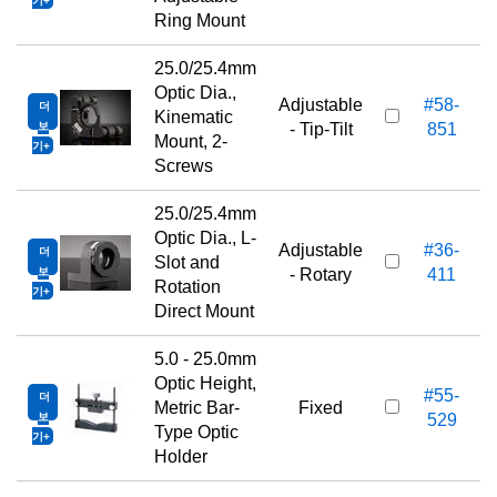
기
Ring Mount
25.0/25.4mm
Optic Dia.,
Adjustable
#58-
더
Kinematic
보
- Tip-Tilt
851
Mount, 2-
기
Screws
25.0/25.4mm
Optic Dia., L-
Adjustable
#36-
더
Slot and
보
- Rotary
411
Rotation
기
Direct Mount
5.0 - 25.0mm
Optic Height,
#55-
더
Metric Bar-
Fixed
보
529
Type Optic
기
Holder