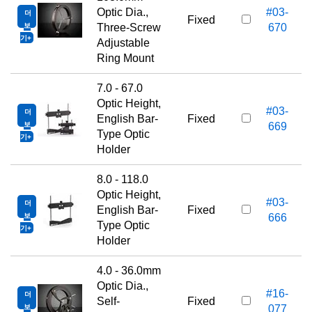
Optic Dia.,
#03-
더
Fixed
보
Three-Screw
670
기
Adjustable
Ring Mount
7.0 - 67.0
Optic Height,
#03-
더
English Bar-
Fixed
보
669
Type Optic
기
Holder
8.0 - 118.0
Optic Height,
#03-
더
English Bar-
Fixed
보
666
Type Optic
기
Holder
4.0 - 36.0mm
Optic Dia.,
#16-
더
Self-
Fixed
보
077