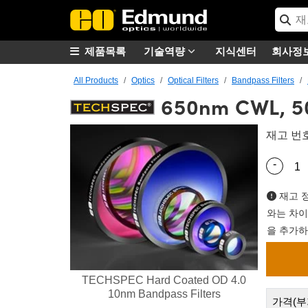
제품목록
기술역량
지식센터
회사정
All Products
Optics
Optical Filters
Bandpass Filters
650nm CWL, 50
재고 번
-
Quantity
재고 정
와는 차이
을 추가하
TECHSPEC Hard Coated OD 4.0
10nm Bandpass Filters
가격(부