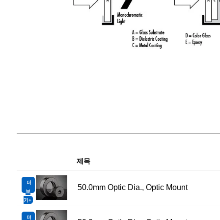
제목
더
50.0mm Optic Dia., Optic Mount
보
기
더