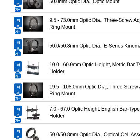
50.0mm Optic Dia., Optic Mount
보
기
9.5 - 73.0mm Optic Dia., Three-Screw Ad
더
보
Ring Mount
기
더
50.0/50.8mm Optic Dia., E-Series Kinem
보
기
10.0 - 60.0mm Optic Height, Metric Bar-T
더
보
Holder
기
19.5 - 108.0mm Optic Dia., Three-Screw 
더
보
Ring Mount
기
7.0 - 67.0 Optic Height, English Bar-Type
더
보
Holder
기
더
50.0/50.8mm Optic Dia., Optical Cell As
보