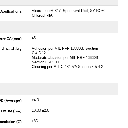
 Applications:
Alexa Fluor® 647, SpectrumFRed, SYTO 60,
ChlorophyllA
ture CA (mm):
45
al Durability:
Adhesion per MIL-PRF-13830B, Section
C.4.5.12
Moderate abrasion per MIL-PRF-13830B,
Section C.4.5.11
Cleaning per MIL-C-48497A Section 4.5.4.2
OD (Average):
≥4.0
x FWHM (nm):
10.00 ±2.0
smission (%):
≥85