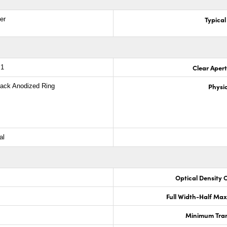
Typical
er
Clear Aper
.1
Physic
lack Anodized Ring
al
Optical Density 
Full Width-Half Ma
Minimum Tran