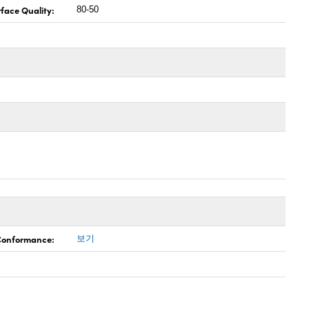
face Quality:
80-50
 Conformance:
보기