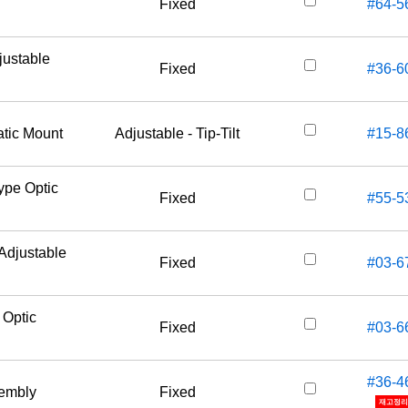
Fixed
#64-5
justable
Fixed
#36-6
atic Mount
Adjustable - Tip-Tilt
#15-8
ype Optic
Fixed
#55-5
Adjustable
Fixed
#03-6
 Optic
Fixed
#03-6
#36-4
sembly
Fixed
재고정