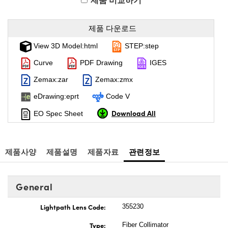
제품 비교하기
제품 다운로드
View 3D Model:html
STEP:step
Curve
PDF Drawing
IGES
Zemax:zar
Zemax:zmx
eDrawing:eprt
Code V
Download All
EO Spec Sheet
제품사양
제품설명
제품자료
관련정보
General
Lightpath Lens Code:
355230
Type:
Fiber Collimator