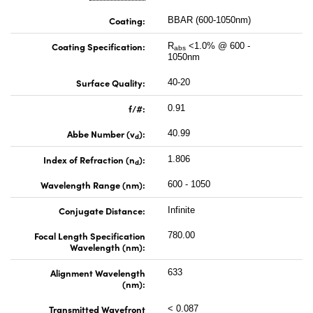
Coating:
BBAR (600-1050nm)
Coating Specification:
R
<1.0% @ 600 -
abs
1050nm
Surface Quality:
40-20
f/#:
0.91
Abbe Number (v
):
40.99
d
Index of Refraction (n
):
1.806
d
Wavelength Range (nm):
600 - 1050
Conjugate Distance:
Infinite
Focal Length Specification
780.00
Wavelength (nm):
Alignment Wavelength
633
(nm):
Transmitted Wavefront
< 0.087