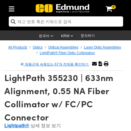
0
ptics
ser Optics
tomechanics
croscopy
asers
aging Lenses
ameras
라이트 & 조명
t Targets
ting & Detection
b & Production
p By Application
op By Brand
w Products
earance Products
ertified Products
nses
ors
em
tics® Objectives
ces
l Length Lenses
as
sion Lighting
Test Targets
trology
eaning
g
®
s
Laser Optics
 Optics
문의하기
한국어
KRW
rrors
es
ge System
bjectives
urement and Electronics
 Lenses
hernet Cameras
명
Test Targets
sion Solutions
 Handling Tools
ing
n
 신제품
Optics
d Optomechanics
All Products
Optics
Optical Assemblies
Laser Optic Assemblies
LightPath® Fiber Optic Collimators
d Diffusers
dows
Optical Mounts
bjectives
cs
 (S-Mount Lenses)
LIR Cameras
py Lighting
ysis & Stage Micrometers
urement and Electronics
ols
ameras
echanics
 Optomechanics
 Lasers
제품군에 속해있는 67개 전제품 확인하기
ters
s
System
ctives
lifiers
iable Magnification Lenses
ion Cameras
ces
y Level Test Targets
hesives
opy
scopy
Lasers
d Microscopy
LightPath 355230 | 633nm
n Optics
ptics
bles and Breadboards
ctives
ty
 Objectives
meras
n Accessories
ts
ckened Products
onal Imaging
ng Lenses
 Microscopy
d Imaging Lenses
Alignment, 0.55 NA Fiber
ers
m Expanders
Stages
rrected Objectives
hanics
ses
ng Cameras
nation
ings
rs
재질
Imaging
ras
Imaging Lenses
d Cameras
Collimator w/ FC/PC
cal Assemblies
ges and Slides
jugate Objectives
ssories
d Lenses
ion Labs Cameras™
opy
nd Accessories
al Imaging
nation
 Cameras
 Illumination
Connector
 Gratings
m Shaping
Apertures
Objectives
uction
oduction and Advanced
s
g and Roughness Standards
on Microscopy
g and Detection
Illumination
 Test Targets
Lightpath®
상세 정보 보기
hy