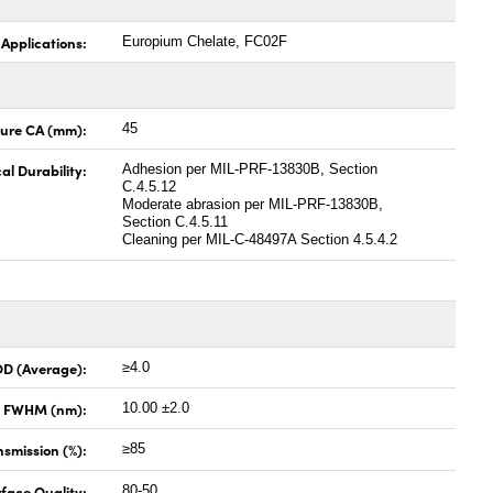
 Applications:
Europium Chelate, FC02F
ture CA (mm):
45
al Durability:
Adhesion per MIL-PRF-13830B, Section
C.4.5.12
Moderate abrasion per MIL-PRF-13830B,
Section C.4.5.11
Cleaning per MIL-C-48497A Section 4.5.4.2
OD (Average):
≥4.0
x FWHM (nm):
10.00 ±2.0
smission (%):
≥85
face Quality:
80-50