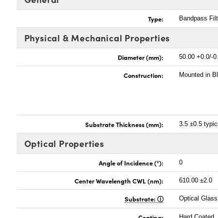
Type:
Bandpass Filt
Physical & Mechanical Properties
Diameter (mm):
50.00 +0.0/-0
Construction:
Mounted in B
Substrate Thickness (mm):
3.5 ±0.5 typic
Optical Properties
Angle of Incidence (°):
0
Center Wavelength CWL (nm):
610.00 ±2.0
Substrate:
Optical Glass
Coating:
Hard Coated