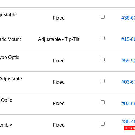
justable
Fixed
#36-6
atic Mount
Adjustable - Tip-Tilt
#15-8
ype Optic
Fixed
#55-5
Adjustable
Fixed
#03-6
 Optic
Fixed
#03-6
#36-4
sembly
Fixed
재고정