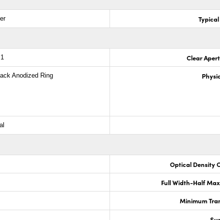
Typical
er
Clear Aper
.1
Physic
lack Anodized Ring
al
Optical Density 
Full Width-Half Ma
Minimum Tran
Sur