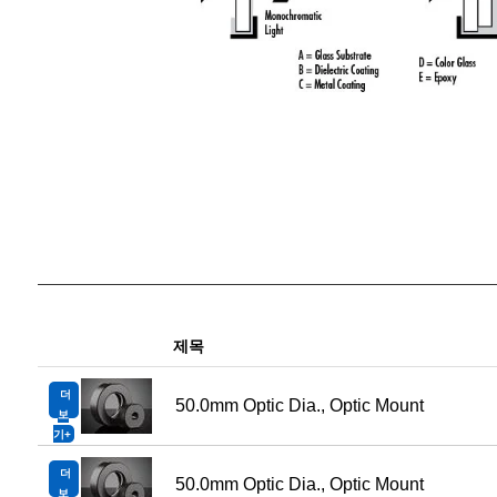
제목
더
50.0mm Optic Dia., Optic Mount
보
기
더
50.0mm Optic Dia., Optic Mount
보