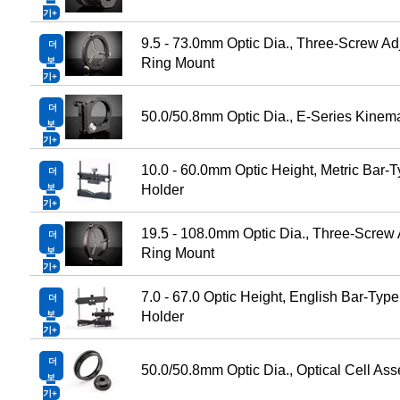
기
9.5 - 73.0mm Optic Dia., Three-Screw Ad
더
보
Ring Mount
기
더
50.0/50.8mm Optic Dia., E-Series Kinem
보
기
10.0 - 60.0mm Optic Height, Metric Bar-T
더
보
Holder
기
19.5 - 108.0mm Optic Dia., Three-Screw 
더
보
Ring Mount
기
7.0 - 67.0 Optic Height, English Bar-Type
더
보
Holder
기
더
50.0/50.8mm Optic Dia., Optical Cell As
보
기