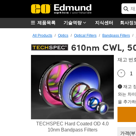
제품목록
기술역량
지식센터
회사정
All Products
Optics
Optical Filters
Bandpass Filters
610nm CWL, 50
재고 번
-
Quantity
재고 정
와는 차이
을 추가하
TECHSPEC Hard Coated OD 4.0
10nm Bandpass Filters
가격(부