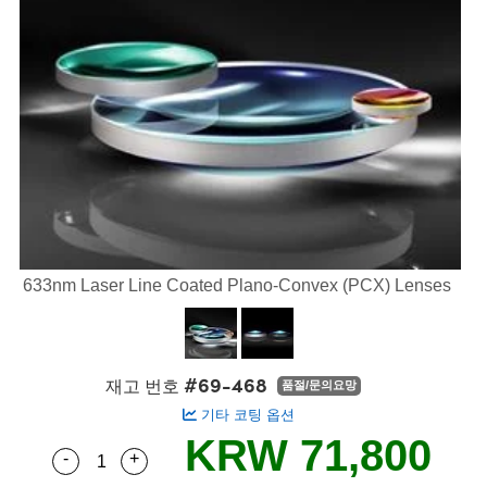
semblies
splitters
s
 Objectives
s
nt Tools
echnologies
llumination
실 또는 제품생산
Test Targets
 Testing and Detection
ns Accessories
tical Components
oscopy
echanics
명
ameras
ical Components
ty
R
Testing and Detection
d Lab and Production
tics
d Isolators
e Systems
 Cameras
g and Detection
rial Processing
Lab and Production
s
ization
 Filters
cessories and Optomechanics
실 또는 제품생산
oherence Tomography
ner
cs
ms
oom Lenses
 Interface Cameras
ptics
 신제품
 Targets
ystems
633nm Laser Line Coated Plano-Convex (PCX) Lenses
eam Sputtering) Coated Optics
nd Stage Micrometers
ras
ng Development Systems
e Optical Elements (DOE)
y Mechanics
hoto-Optical Company
#69-468
재고 번호
품절/문의요망
s
기타 코팅 옵션
KRW 71,800
es and Couplers
-
+
Quantity Selector
Use the plus and minus buttons to adjust the q