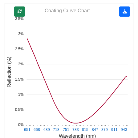
Coating Curve Chart
3.5%
3%
2.5%
Reflection (%)
2%
1.5%
1%
0.5%
0%
651
668
689
718
751
783
815
847
879
911
943
Wavelength (nm)