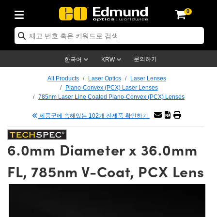
0
ptics
ser Optics
tomechanics
croscopy
asers
aging Lenses
ameras
라이트 & 조명
t Targets
ting & Detection
b & Production
p By Application
op By Brand
w Products
earance Products
ertified Products
nses
ors
em
tics® Objectives
ces
l Length Lenses
as
sion Lighting
Test Targets
trology
eaning
g
®
s
Laser Optics
 Optics
문의하기
한국어
KRW
rrors
es
ge System
bjectives
urement and Electronics
 Lenses
hernet Cameras
명
Test Targets
sion Solutions
 Handling Tools
ing
n
 신제품
Optics
d Optomechanics
All Products
Laser Optics
Laser Lenses
Plano-Convex (PCX) Laser Lenses
d Diffusers
dows
Optical Mounts
bjectives
cs
 (S-Mount Lenses)
LIR Cameras
py Lighting
ysis & Stage Micrometers
urement and Electronics
ols
ameras
echanics
 Optomechanics
 Lasers
785nm Laser Line Coated Plano-Convex (PCX) Lenses
제품군에 속해있는 102개 전제품 확인하기
ters
s
System
ctives
lifiers
iable Magnification Lenses
ion Cameras
ces
y Level Test Targets
hesives
opy
scopy
Lasers
d Microscopy
n Optics
ptics
bles and Breadboards
ctives
ty
 Objectives
meras
n Accessories
ts
ckened Products
onal Imaging
ng Lenses
 Microscopy
d Imaging Lenses
6.0mm Diameter x 36.0mm
ers
m Expanders
Stages
rrected Objectives
hanics
ses
ng Cameras
nation
ings
rs
재질
Imaging
ras
Imaging Lenses
d Cameras
FL, 785nm V-Coat, PCX Lens
cal Assemblies
ges and Slides
jugate Objectives
ssories
 Lenses
ion Labs Cameras™
opy
nd Accessories
al Imaging
nation
 Cameras
 Illumination
 Gratings
m Shaping
Apertures
Objectives
uction
oduction and Advanced
s
g and Roughness Standards
on Microscopy
g and Detection
Illumination
 Test Targets
hy