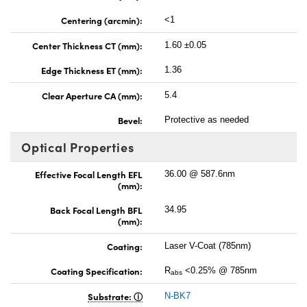
Centering (arcmin):
<1
Center Thickness CT (mm):
1.60 ±0.05
Edge Thickness ET (mm):
1.36
Clear Aperture CA (mm):
5.4
Bevel:
Protective as needed
Optical Properties
Effective Focal Length EFL
36.00 @ 587.6nm
(mm):
Back Focal Length BFL
34.95
(mm):
Coating:
Laser V-Coat (785nm)
Coating Specification:
R
<0.25% @ 785nm
abs
Substrate:
N-BK7