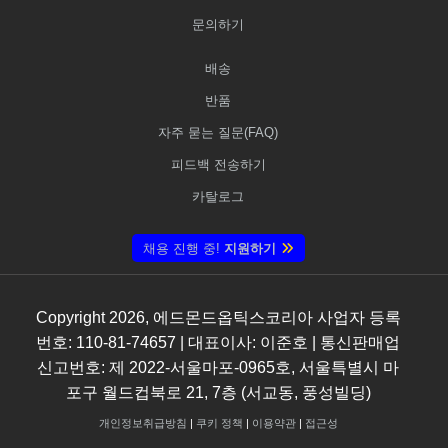
문의하기
배송
반품
자주 묻는 질문(FAQ)
피드백 전송하기
카탈로그
채용 진행 중!
지원하기
Copyright
2026
, 에드몬드옵틱스코리아 사업자 등록
번호: 110-81-74657 | 대표이사: 이준호 | 통신판매업
신고번호: 제 2022-서울마포-0965호, 서울특별시 마
포구 월드컵북로 21, 7층 (서교동, 풍성빌딩)
개인정보취급방침
|
쿠키 정책
|
이용약관
|
접근성