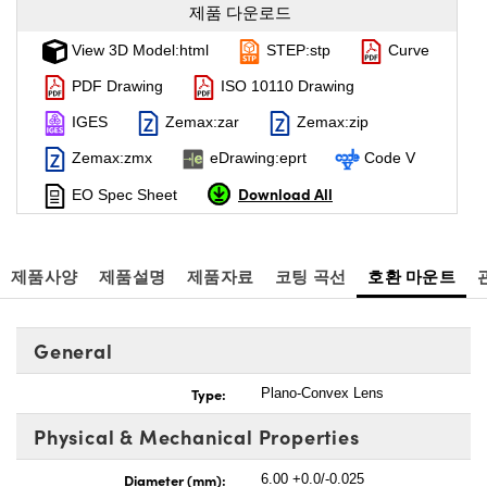
제품 다운로드
View 3D Model:html
STEP:stp
Curve
PDF Drawing
ISO 10110 Drawing
IGES
Zemax:zar
Zemax:zip
Zemax:zmx
eDrawing:eprt
Code V
Download All
EO Spec Sheet
제품사양
제품설명
제품자료
코팅 곡선
호환 마운트
General
Type:
Plano-Convex Lens
Physical & Mechanical Properties
Diameter (mm):
6.00 +0.0/-0.025