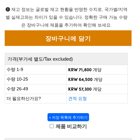
 Direct Microscopes
® Optical Components
재고 정보는 글로벌 재고 현황을 반영한 수치로, 국가별/지역
on Labs™
별 실재고와는 차이가 있을 수 있습니다. 정확한 구매 가능 수량
은 장바구니에 제품을 추가하여 확인해 보세요.
scopy
ics
가격(부가세 별도/Tax excluded)
KRW 71,800
수량 1-9
개당
n Gratings™
KRW 64,500
수량 10-25
개당
AX
KRW 57,300
수량 26-49
개당
tical Components
더 필요하신가요?
견적 요청
+ 저장 목록에 추가하기
nnovations (UFI)
제품 비교하기