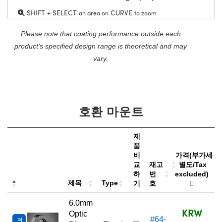
SHIFT + SELECT
CURVE
an area on
to zoom
Please note that coating performance outside each
product’s specified design range is theoretical and may
vary.
호환 마운트
제
품
비
가격(부가세
교
재고
별도/Tax
하
번
excluded)
제목
Type
기
호
6.0mm
KRW
Optic
#64-
더