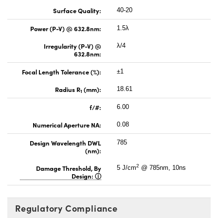
Surface Quality:
40-20
Power (P-V) @ 632.8nm:
1.5λ
Irregularity (P-V) @
λ/4
632.8nm:
Focal Length Tolerance (%):
±1
Radius R
(mm):
18.61
1
f/#:
6.00
Numerical Aperture NA:
0.08
Design Wavelength DWL
785
(nm):
2
Damage Threshold, By
5 J/cm
@ 785nm, 10ns
Design:
Regulatory Compliance