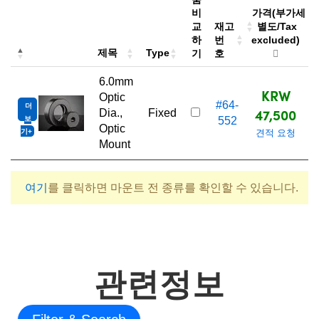
비
가격(부가세
교
재고
별도/Tax
하
번
excluded)
제목
Type
기
호
6.0mm
KRW
Optic
#64-
더
47,500
Dia.,
Fixed
보
552
Optic
기
견적 요청
Mount
여기
를 클릭하면 마운트 전 종류를 확인할 수 있습니다.
관련정보