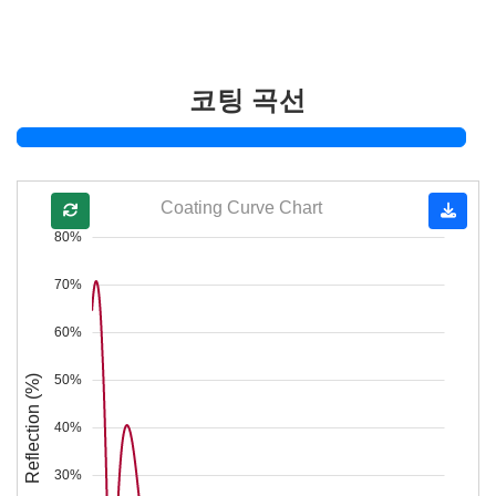
코팅 곡선
Coating Curve Chart
80%
70%
60%
50%
Reflection (%)
40%
30%