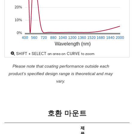
20%
10%
0%
400
560
720
880
1040
1200
1360
1520
1680
1840
2000
Wavelength (nm)
SHIFT + SELECT
CURVE
an area on
to zoom
Please note that coating performance outside each
product’s specified design range is theoretical and may
vary.
호환 마운트
제
품