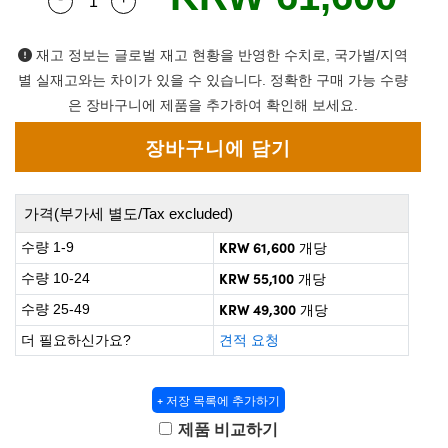
Quantity Selector
Use the plus and minus buttons to adjust the q
 Direct Microscopes
® Optical Components
on Labs™
재고 정보는 글로벌 재고 현황을 반영한 수치로, 국가별/지역
별 실재고와는 차이가 있을 수 있습니다. 정확한 구매 가능 수량
scopy
은 장바구니에 제품을 추가하여 확인해 보세요.
ics
가격(부가세 별도/Tax excluded)
n Gratings™
KRW 61,600
수량 1-9
개당
AX
KRW 55,100
수량 10-24
개당
KRW 49,300
수량 25-49
개당
tical Components
더 필요하신가요?
견적 요청
+ 저장 목록에 추가하기
nnovations (UFI)
제품 비교하기