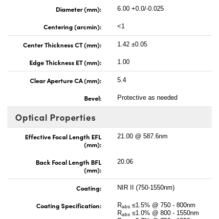
Diameter (mm):
6.00 +0.0/-0.025
Centering (arcmin):
<1
Center Thickness CT (mm):
1.42 ±0.05
Edge Thickness ET (mm):
1.00
Clear Aperture CA (mm):
5.4
Bevel:
Protective as needed
Optical Properties
Effective Focal Length EFL
21.00 @ 587.6nm
(mm):
Back Focal Length BFL
20.06
(mm):
Coating:
NIR II (750-1550nm)
Coating Specification:
R
≤1.5% @ 750 - 800nm
abs
R
≤1.0% @ 800 - 1550nm
abs