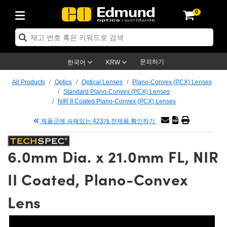
0
ptics
ser Optics
tomechanics
croscopy
asers
aging Lenses
ameras
라이트 & 조명
t Targets
ting & Detection
b & Production
p By Application
op By Brand
w Products
earance Products
ertified Products
nses
ors
em
tics® Objectives
ces
l Length Lenses
as
sion Lighting
Test Targets
trology
eaning
g
®
s
Laser Optics
 Optics
문의하기
한국어
KRW
rrors
es
ge System
bjectives
urement and Electronics
 Lenses
hernet Cameras
명
Test Targets
sion Solutions
 Handling Tools
ing
n
 신제품
Optics
d Optomechanics
All Products
Optics
Optical Lenses
Plano-Convex (PCX) Lenses
Standard Plano-Convex (PCX) Lenses
d Diffusers
dows
Optical Mounts
bjectives
cs
 (S-Mount Lenses)
LIR Cameras
py Lighting
ysis & Stage Micrometers
urement and Electronics
ols
ameras
echanics
 Optomechanics
 Lasers
NIR II Coated Plano-Convex (PCX) Lenses
제품군에 속해있는 423개 전제품 확인하기
ters
s
System
ctives
lifiers
iable Magnification Lenses
ion Cameras
ces
y Level Test Targets
hesives
opy
scopy
Lasers
d Microscopy
n Optics
ptics
bles and Breadboards
ctives
ty
 Objectives
meras
n Accessories
ts
ckened Products
onal Imaging
ng Lenses
 Microscopy
d Imaging Lenses
6.0mm Dia. x 21.0mm FL, NIR
ers
m Expanders
Stages
rrected Objectives
hanics
ses
ng Cameras
nation
ings
rs
재질
Imaging
ras
Imaging Lenses
d Cameras
II Coated, Plano-Convex
cal Assemblies
ges and Slides
jugate Objectives
ssories
 Lenses
ion Labs Cameras™
opy
nd Accessories
al Imaging
nation
 Cameras
 Illumination
Lens
 Gratings
m Shaping
Apertures
Objectives
uction
oduction and Advanced
s
g and Roughness Standards
on Microscopy
g and Detection
Illumination
 Test Targets
hy