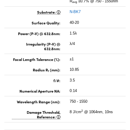
R
≤0.7% @ 750 - 1550nm
avg
Substrate:
N-BK7
Surface Quality:
40-20
Power (P-V) @ 632.8nm:
1.5λ
Irregularity (P-V) @
λ/4
632.8nm:
Focal Length Tolerance (%):
±1
Radius R
(mm):
10.85
1
f/#:
3.5
Numerical Aperture NA:
0.14
Wavelength Range (nm):
750 - 1550
2
Damage Threshold,
8 J/cm
@ 1064nm, 10ns
Reference: