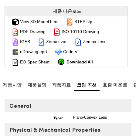
제품 다운로드
View 3D Model:html
STEP:stp
PDF Drawing
ISO 10110 Drawing
IGES
Zemax:zar
Zemax:zmx
eDrawing:eprt
Code V
Download All
EO Spec Sheet
제품사양
제품설명
제품자료
코팅 곡선
호환 마운트
General
Type:
Plano-Convex Lens
Physical & Mechanical Properties