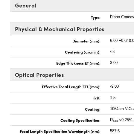
General
Type:
Plano-Conca
Physical & Mechanical Properties
Diameter (mm):
6.00 +0.0/-0.
Centering (arcmin):
<3
Edge Thickness ET (mm):
3.00
Optical Properties
Effective Focal Length EFL (mm):
-9.00
f/#:
1.5
Coating:
1064nm V-Co
Coating Specification:
R
<0.25%
abs
Focal Length Specification Wavelength (nm):
587.6