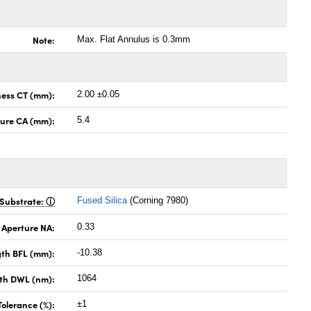
Note:
Max. Flat Annulus is 0.3mm
ness CT (mm):
2.00 ±0.05
ture CA (mm):
5.4
Substrate:
Fused Silica
(Corning 7980)
 Aperture NA:
0.33
gth BFL (mm):
-10.38
th DWL (nm):
1064
Tolerance (%):
±1