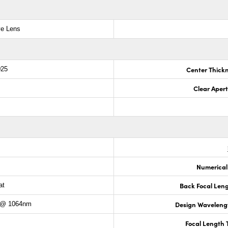
ve Lens
Center Thick
025
Clear Aper
Numerical
Back Focal Len
at
Design Waveleng
 @ 1064nm
Focal Length 