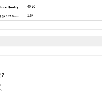
face Quality:
40-20
) @ 632.8nm:
1.5λ
?
스
하