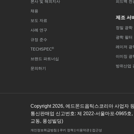
본사 및 해외지사
피드백 전
채용
제조 서
보도 자료
정밀 광학
사례 연구
광학 필터
규정 준수
레이저 광
®
TECHSPEC
이미징 광
브랜드 파트너십
방위산업 
문의하기
Copyright
2026
, 에드몬드옵틱스코리아 사업자 등록번호
통신판매업 신고번호: 제 2022-서울마포-0965호,
교동, 풍성빌딩)
개인정보취급방침
|
쿠키 정책
|
이용약관
|
접근성