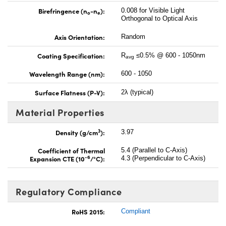
Birefringence (n
-n
):
0.008 for Visible Light
o
e
Orthogonal to Optical Axis
Axis Orientation:
Random
Coating Specification:
R
≤0.5% @ 600 - 1050nm
avg
Wavelength Range (nm):
600 - 1050
Surface Flatness (P-V):
2λ (typical)
Material Properties
3
Density (g/cm
):
3.97
Coefficient of Thermal
5.4 (Parallel to C-Axis)
-6
Expansion CTE (10
/°C):
4.3 (Perpendicular to C-Axis)
Regulatory Compliance
RoHS 2015:
Compliant