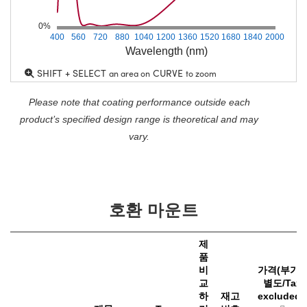
0%
400
560
720
880
1040
1200
1360
1520
1680
1840
2000
Wavelength (nm)
SHIFT + SELECT
CURVE
an area on
to zoom
Please note that coating performance outside each
product’s specified design range is theoretical and may
vary.
호환 마운트
제
품
비
가격(부가
교
별도/Tax
하
재고
excluded)