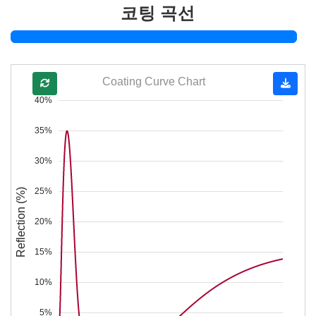
코팅 곡선
Coating Curve Chart
40%
35%
30%
25%
Reflection (%)
20%
15%
10%
5%