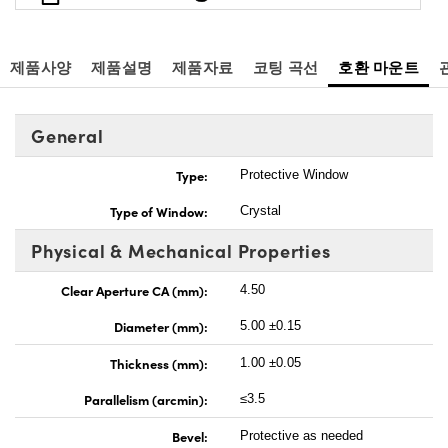
제품사양
제품설명
제품자료
코팅 곡선
호환 마운트
General
Type:
Protective Window
Type of Window:
Crystal
Physical & Mechanical Properties
Clear Aperture CA (mm):
4.50
Diameter (mm):
5.00 ±0.15
Thickness (mm):
1.00 ±0.05
Parallelism (arcmin):
≤3.5
Bevel:
Protective as needed