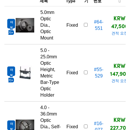
제목
Type
기
번호
5.0mm
KRW
Optic
#64-
더
47,500
Dia.,
Fixed
보
551
Optic
기
견적 요청
Mount
5.0 -
25.0mm
Optic
KRW
Height,
#55-
더
147,900
Fixed
보
Metric
529
기
견적 요청
Bar-Type
Optic
Holder
4.0 -
36.0mm
KRW
Optic
#16-
더
227,700
Dia., Self-
Fixed
보
077