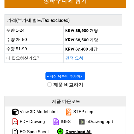
 Direct Microscopes
® Optical Components
on Labs™
가격(부가세 별도/Tax excluded)
scopy
KRW 89,900
수량 1-24
개당
KRW 68,500
수량 25-50
개당
ics
KRW 67,400
수량 51-99
개당
더 필요하신가요?
견적 요청
n Gratings™
+ 저장 목록에 추가하기
AX
제품 비교하기
tical Components
제품 다운로드
View 3D Model:html
STEP:step
nnovations (UFI)
PDF Drawing
IGES
eDrawing:eprt
Download All
EO Spec Sheet