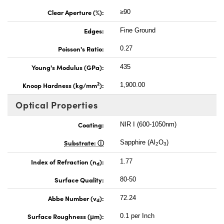
Clear Aperture (%):
≥90
Edges:
Fine Ground
Poisson's Ratio:
0.27
Young's Modulus (GPa):
435
2
Knoop Hardness (kg/mm
):
1,900.00
Optical Properties
Coating:
NIR I (600-1050nm)
Substrate:
Sapphire (Al
O
)
2
3
Index of Refraction (n
):
1.77
d
Surface Quality:
80-50
Abbe Number (v
):
72.24
d
Surface Roughness (μm):
0.1 per Inch