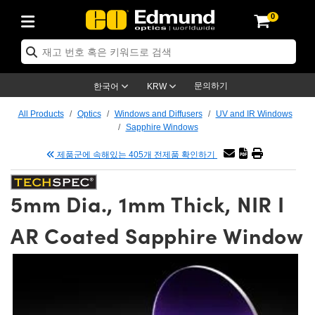
0
ptics
ser Optics
tomechanics
croscopy
asers
aging Lenses
ameras
라이트 & 조명
t Targets
ting & Detection
b & Production
p By Application
op By Brand
w Products
earance Products
ertified Products
nses
ors
em
tics® Objectives
ces
l Length Lenses
as
sion Lighting
Test Targets
trology
eaning
g
®
s
Laser Optics
 Optics
문의하기
한국어
KRW
rrors
es
ge System
bjectives
urement and Electronics
 Lenses
hernet Cameras
명
Test Targets
sion Solutions
 Handling Tools
ing
n
 신제품
Optics
d Optomechanics
All Products
Optics
Windows and Diffusers
UV and IR Windows
Sapphire Windows
d Diffusers
dows
Optical Mounts
bjectives
cs
 (S-Mount Lenses)
LIR Cameras
py Lighting
ysis & Stage Micrometers
urement and Electronics
ols
ameras
echanics
 Optomechanics
 Lasers
제품군에 속해있는 405개 전제품 확인하기
ters
s
System
ctives
lifiers
iable Magnification Lenses
ion Cameras
ces
y Level Test Targets
hesives
opy
scopy
Lasers
d Microscopy
5mm Dia., 1mm Thick, NIR I
n Optics
ptics
bles and Breadboards
ctives
ty
 Objectives
meras
n Accessories
ts
ckened Products
onal Imaging
ng Lenses
 Microscopy
d Imaging Lenses
AR Coated Sapphire Window
ers
m Expanders
Stages
rrected Objectives
hanics
ses
ng Cameras
nation
ings
rs
재질
Imaging
ras
Imaging Lenses
d Cameras
cal Assemblies
ges and Slides
jugate Objectives
ssories
d Lenses
ion Labs Cameras™
opy
nd Accessories
al Imaging
nation
 Cameras
 Illumination
 Gratings
m Shaping
Apertures
Objectives
uction
oduction and Advanced
s
g and Roughness Standards
on Microscopy
g and Detection
Illumination
 Test Targets
hy