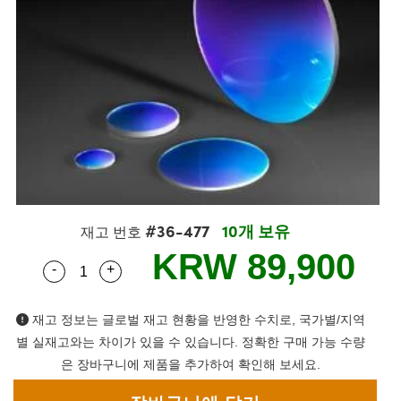
semblies
splitters
s
 Objectives
s
nt Tools
echnologies
llumination
실 또는 제품생산
Test Targets
 Testing and Detection
ns Accessories
tical Components
oscopy
echanics
명
ameras
ical Components
ty
R
Testing and Detection
d Lab and Production
tics
d Isolators
e Systems
 Cameras
g and Detection
rial Processing
Lab and Production
s
ization
 Filters
cessories and Optomechanics
실 또는 제품생산
oherence Tomography
ner
cs
ms
oom Lenses
 Interface Cameras
ptics
 신제품
 Targets
ystems
#36-477
10개 보유
재고 번호
eam Sputtering) Coated Optics
nd Stage Micrometers
ras
ng Development Systems
KRW 89,900
-
+
Quantity Selector
Use the plus and minus buttons to adjust the q
e Optical Elements (DOE)
y Mechanics
hoto-Optical Company
재고 정보는 글로벌 재고 현황을 반영한 수치로, 국가별/지역
s
별 실재고와는 차이가 있을 수 있습니다. 정확한 구매 가능 수량
은 장바구니에 제품을 추가하여 확인해 보세요.
es and Couplers