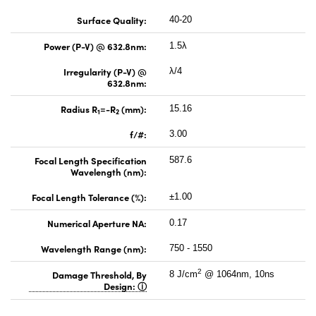
Surface Quality:
40-20
Power (P-V) @ 632.8nm:
1.5λ
Irregularity (P-V) @
λ/4
632.8nm:
Radius R
=-R
(mm):
15.16
1
2
f/#:
3.00
Focal Length Specification
587.6
Wavelength (nm):
Focal Length Tolerance (%):
±1.00
Numerical Aperture NA:
0.17
Wavelength Range (nm):
750 - 1550
2
Damage Threshold, By
8 J/cm
@ 1064nm, 10ns
Design: