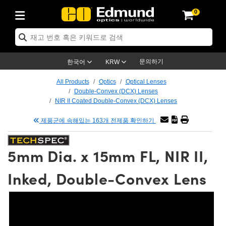
0
ptics
ser Optics
tomechanics
croscopy
asers
aging Lenses
ameras
라이트 & 조명
t Targets
ting & Detection
b & Production
p By Application
op By Brand
w Products
earance Products
ertified Products
nses
ors
em
tics® Objectives
ces
l Length Lenses
as
sion Lighting
Test Targets
trology
eaning
g
®
s
Laser Optics
 Optics
문의하기
한국어
KRW
rrors
es
ge System
bjectives
urement and Electronics
 Lenses
hernet Cameras
명
Test Targets
sion Solutions
 Handling Tools
ing
n
 신제품
Optics
d Optomechanics
All Products
Optics
Optical Lenses
Double-Convex (DCX) Lenses
d Diffusers
dows
Optical Mounts
bjectives
cs
 (S-Mount Lenses)
LIR Cameras
py Lighting
ysis & Stage Micrometers
urement and Electronics
ols
ameras
echanics
 Optomechanics
 Lasers
NIR II Coated Double-Convex (DCX) Lenses
제품군에 속해있는 163개 전제품 확인하기
ters
s
System
ctives
lifiers
iable Magnification Lenses
ion Cameras
ces
y Level Test Targets
hesives
opy
scopy
Lasers
d Microscopy
n Optics
ptics
bles and Breadboards
ctives
ty
 Objectives
meras
n Accessories
ts
ckened Products
onal Imaging
ng Lenses
 Microscopy
d Imaging Lenses
5mm Dia. x 15mm FL, NIR II,
ers
m Expanders
Stages
rrected Objectives
hanics
ses
ng Cameras
nation
ings
rs
재질
Imaging
ras
Imaging Lenses
d Cameras
Inked, Double-Convex Lens
cal Assemblies
ges and Slides
jugate Objectives
ssories
 Lenses
ion Labs Cameras™
opy
nd Accessories
al Imaging
nation
 Cameras
 Illumination
 Gratings
m Shaping
Apertures
Objectives
uction
oduction and Advanced
s
g and Roughness Standards
on Microscopy
g and Detection
Illumination
 Test Targets
hy