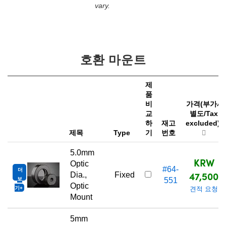
vary.
호환 마운트
제
품
비
가격(부가세
교
별도/Tax
하
재고
excluded)
제목
Type
기
번호
5.0mm
KRW
Optic
#64-
더
47,500
Dia.,
Fixed
보
551
Optic
기
견적 요청
Mount
5mm