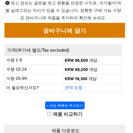
 Direct Microscopes
® Optical Components
재고 정보는 글로벌 재고 현황을 반영한 수치로, 국가별/지역
별 실재고와는 차이가 있을 수 있습니다. 정확한 구매 가능 수량
on Labs™
은 장바구니에 제품을 추가하여 확인해 보세요.
scopy
ics
가격(부가세 별도/Tax excluded)
KRW 98,600
수량 1-9
개당
n Gratings™
KRW 89,200
수량 10-24
개당
KRW 78,300
수량 25-99
개당
AX
더 필요하신가요?
견적 요청
tical Components
+ 저장 목록에 추가하기
제품 비교하기
nnovations (UFI)
제품 다운로드