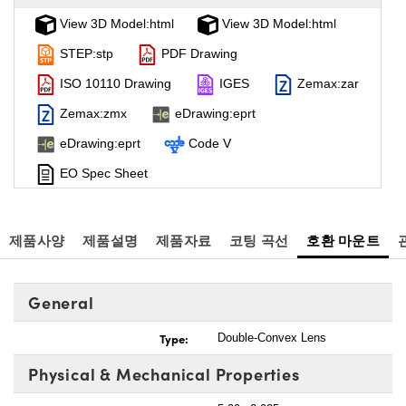
View 3D Model:html
View 3D Model:html
STEP:stp
PDF Drawing
ISO 10110 Drawing
IGES
Zemax:zar
Zemax:zmx
eDrawing:eprt
eDrawing:eprt
Code V
EO Spec Sheet
제품사양
제품설명
제품자료
코팅 곡선
호환 마운트
General
Type:
Double-Convex Lens
Physical & Mechanical Properties