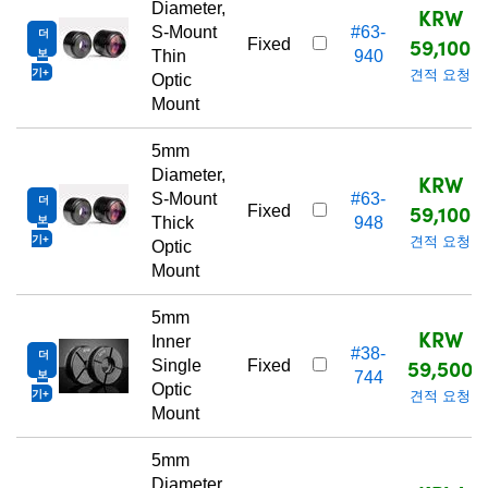
Diameter,
KRW
S-Mount
#63-
더
59,100
Fixed
보
Thin
940
기
견적 요청
Optic
Mount
5mm
Diameter,
KRW
S-Mount
#63-
더
59,100
Fixed
보
Thick
948
기
견적 요청
Optic
Mount
5mm
KRW
Inner
#38-
더
59,500
Single
Fixed
보
744
Optic
기
견적 요청
Mount
5mm
Diameter,