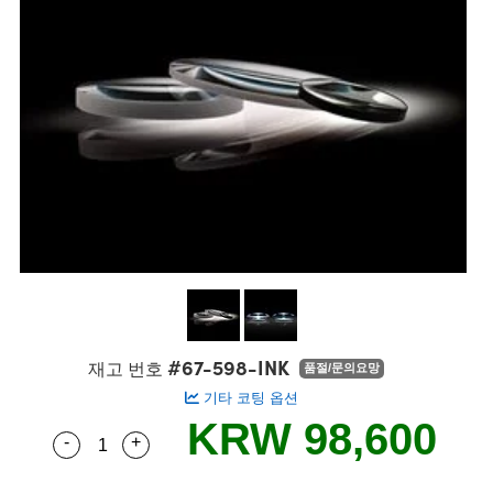
semblies
splitters
s
 Objectives
s
nt Tools
echnologies
llumination
실 또는 제품생산
Test Targets
 Testing and Detection
ns Accessories
tical Components
oscopy
echanics
명
ameras
ical Components
ty
R
Testing and Detection
d Lab and Production
tics
d Isolators
e Systems
 Cameras
g and Detection
rial Processing
Lab and Production
s
ization
 Filters
cessories and Optomechanics
실 또는 제품생산
oherence Tomography
ner
cs
ms
oom Lenses
 Interface Cameras
ptics
 신제품
 Targets
ystems
eam Sputtering) Coated Optics
nd Stage Micrometers
ras
ng Development Systems
e Optical Elements (DOE)
y Mechanics
hoto-Optical Company
#67-598-INK
재고 번호
품절/문의요망
기타 코팅 옵션
s
KRW 98,600
-
+
Quantity Selector
Use the plus and minus buttons to adjust the q
es and Couplers