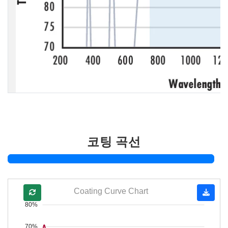
코팅 곡선
Coating Curve Chart
80%
70%