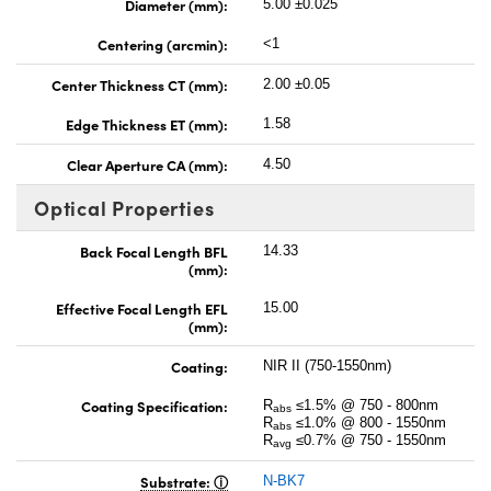
Diameter (mm):
5.00 ±0.025
Centering (arcmin):
<1
Center Thickness CT (mm):
2.00 ±0.05
Edge Thickness ET (mm):
1.58
Clear Aperture CA (mm):
4.50
Optical Properties
Back Focal Length BFL
14.33
(mm):
Effective Focal Length EFL
15.00
(mm):
Coating:
NIR II (750-1550nm)
Coating Specification:
R
≤1.5% @ 750 - 800nm
abs
R
≤1.0% @ 800 - 1550nm
abs
R
≤0.7% @ 750 - 1550nm
avg
Substrate:
N-BK7