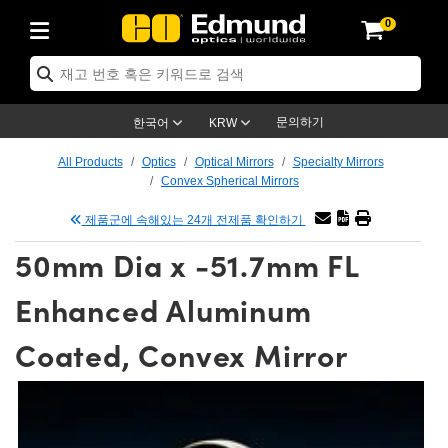
0
ptics
ser Optics
tomechanics
croscopy
asers
aging Lenses
ameras
라이트 & 조명
t Targets
ting & Detection
b & Production
p By Application
op By Brand
w Products
earance Products
ertified Products
nses
ors
em
tics® Objectives
ces
l Length Lenses
as
sion Lighting
Test Targets
trology
eaning
g
®
s
Laser Optics
 Optics
문의하기
한국어
KRW
rrors
es
ge System
bjectives
urement and Electronics
 Lenses
hernet Cameras
명
Test Targets
sion Solutions
 Handling Tools
ing
n
 신제품
Optics
d Optomechanics
All Products
Optics
Optical Mirrors
Specialty Mirrors
Convex Spherical Mirrors
d Diffusers
dows
Optical Mounts
bjectives
cs
 (S-Mount Lenses)
LIR Cameras
py Lighting
ysis & Stage Micrometers
urement and Electronics
ols
ameras
echanics
 Optomechanics
 Lasers
제품군에 속해있는 24개 전제품 확인하기
ters
s
System
ctives
lifiers
iable Magnification Lenses
ion Cameras
ces
y Level Test Targets
hesives
opy
scopy
Lasers
d Microscopy
50mm Dia x -51.7mm FL
n Optics
ptics
bles and Breadboards
ctives
ty
 Objectives
meras
n Accessories
ts
ckened Products
onal Imaging
ng Lenses
 Microscopy
d Imaging Lenses
Enhanced Aluminum
ers
m Expanders
Stages
rrected Objectives
hanics
ses
ng Cameras
nation
ings
rs
재질
Imaging
ras
Imaging Lenses
d Cameras
Coated, Convex Mirror
cal Assemblies
ges and Slides
jugate Objectives
ssories
 Lenses
ion Labs Cameras™
opy
nd Accessories
al Imaging
nation
 Cameras
 Illumination
 Gratings
m Shaping
Apertures
Objectives
uction
oduction and Advanced
s
g and Roughness Standards
on Microscopy
g and Detection
Illumination
 Test Targets
hy