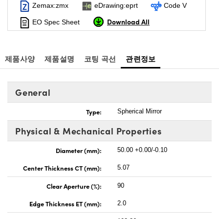
Zemax:zmx
eDrawing:eprt
Code V
Download All
EO Spec Sheet
제품사양
제품설명
코팅 곡선
관련정보
General
Type:
Spherical Mirror
Physical & Mechanical Properties
Diameter (mm):
50.00 +0.00/-0.10
Center Thickness CT (mm):
5.07
Clear Aperture (%):
90
Edge Thickness ET (mm):
2.0