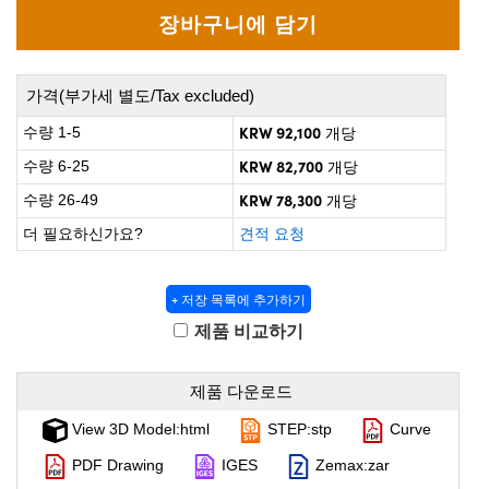
 Direct Microscopes
® Optical Components
on Labs™
가격(부가세 별도/Tax excluded)
scopy
KRW 92,100
수량 1-5
개당
ics
KRW 82,700
수량 6-25
개당
KRW 78,300
수량 26-49
개당
더 필요하신가요?
견적 요청
n Gratings™
AX
+ 저장 목록에 추가하기
제품 비교하기
tical Components
제품 다운로드
View 3D Model:html
STEP:stp
Curve
nnovations (UFI)
PDF Drawing
IGES
Zemax:zar