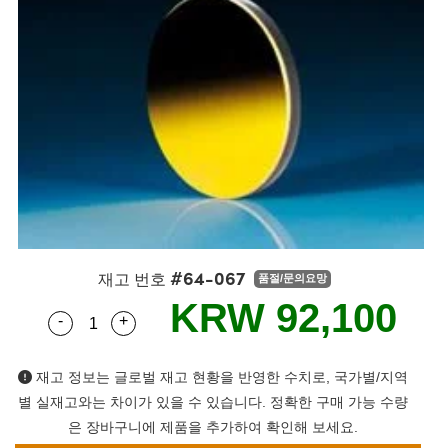
semblies
splitters
s
 Objectives
s
nt Tools
echnologies
llumination
실 또는 제품생산
Test Targets
 Testing and Detection
ns Accessories
tical Components
oscopy
echanics
명
ameras
ical Components
ty
R
Testing and Detection
d Lab and Production
tics
d Isolators
e Systems
 Cameras
g and Detection
rial Processing
Lab and Production
s
ization
 Filters
cessories and Optomechanics
실 또는 제품생산
oherence Tomography
ner
cs
ms
oom Lenses
 Interface Cameras
ptics
 신제품
 Targets
ystems
#64-067
eam Sputtering) Coated Optics
nd Stage Micrometers
ras
ng Development Systems
재고 번호
품절/문의요망
KRW 92,100
-
+
e Optical Elements (DOE)
y Mechanics
hoto-Optical Company
Quantity Selector
Use the plus and minus buttons to adjust the q
s
재고 정보는 글로벌 재고 현황을 반영한 수치로, 국가별/지역
별 실재고와는 차이가 있을 수 있습니다. 정확한 구매 가능 수량
es and Couplers
은 장바구니에 제품을 추가하여 확인해 보세요.