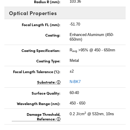
Radius R (mm):
103.36
Optical Properties
Focal Length FL (mm):
-51.70
Coating:
Enhanced Aluminum (450-
650nm)
Coating Specification:
R
>95% @ 450 - 650nm
avg
Coating Type:
Metal
Focal Length Tolerance (%):
±2
Substrate:
N-BK7
Surface Quality:
60-40
Wavelength Range (nm):
450 - 650
2
Damage Threshold,
0.2 J/cm
@ 532nm, 10ns
Reference: