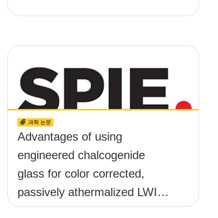
과학 논문
Advantages of using
engineered chalcogenide
glass for color corrected,
passively athermalized LWIR
imaging systems