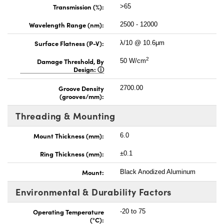
Transmission (%):
>65
Wavelength Range (nm):
2500 - 12000
Surface Flatness (P-V):
λ/10 @ 10.6μm
2
Damage Threshold, By
50 W/cm
Design:
Groove Density
2700.00
(grooves/mm):
Threading & Mounting
Mount Thickness (mm):
6.0
Ring Thickness (mm):
±0.1
Mount:
Black Anodized Aluminum
Environmental & Durability Factors
Operating Temperature
-20 to 75
(°C):