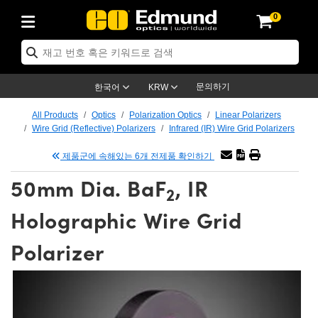
0
cs
 Optics
mechanics
oscopy
rs
ing Lenses
eras
트 & 조명
Targets
ng & Detection
 Production
By Application
 By Brand
Products
ance Products
ified Products
s
s® Objectives
ength Lenses
n Lighting
t Targets
logy
ing
er Optics
tics
문의하기
한국어
KRW
rs
 System
ctives
ment and Electronics
nses
net Cameras
t Targets
n Solutions
ndling Tools
신제품
ics
ptomechanics
All Products
Optics
Polarization Optics
Linear Polarizers
Wire Grid (Reflective) Polarizers
Infrared (IR) Wire Grid Polarizers
Diffusers
s
ical Mounts
ctives
-Mount Lenses)
R Cameras
Lighting
s & Stage Micrometers
ment and Electronics
eras
hanics
tomechanics
sers
제품군에 속해있는 6개 전제품 확인하기
tem
ves
iers
le Magnification Lenses
 Cameras
evel Test Targets
ives
opy
ers
icroscopy
50mm Dia. BaF
, IR
2
ptics
cs
s and Breadboards
ves
bjectives
as
ccessories
ned Products
l Imaging
Lenses
croscopy
maging Lenses
Holographic Wire Grid
xpanders
ages
cted Objectives
ics
Cameras
ion
s
ging
aging Lenses
ameras
Polarizer
 Assemblies
 and Slides
ate Objectives
ries
enses
 Labs Cameras™
 Accessories
 Imaging
ion
meras
lumination
atings
haping
rtures
ectives
ion
ction and Advanced Photography
and Roughness Standards
Microscopy
nd Detection
umination
st Targets