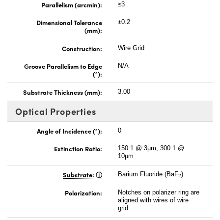
Parallelism (arcmin):
≤3
Dimensional Tolerance
±0.2
(mm):
Construction:
Wire Grid
Groove Parallelism to Edge
N/A
(°):
Substrate Thickness (mm):
3.00
Optical Properties
Angle of Incidence (°):
0
Extinction Ratio:
150:1 @ 3µm, 300:1 @
10µm
Substrate:
Barium Fluoride (BaF
)
2
Polarization:
Notches on polarizer ring are
aligned with wires of wire
grid