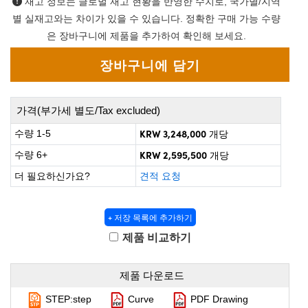
재고 정보는 글로벌 재고 현황을 반영한 수치로, 국가별/지역
rect Microscopes
ptical Components
별 실재고와는 차이가 있을 수 있습니다. 정확한 구매 가능 수량
 Labs™
은 장바구니에 제품을 추가하여 확인해 보세요.
opy
가격(부가세 별도/Tax excluded)
KRW 3,248,000
수량 1-5
개당
KRW 2,595,500
수량 6+
ratings™
개당
더 필요하신가요?
견적 요청
al Components
+ 저장 목록에 추가하기
제품 비교하기
제품 다운로드
vations (UFI)
STEP:step
Curve
PDF Drawing