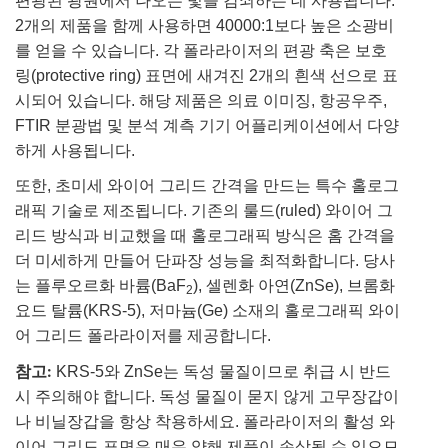
편광된 광원에서 나오는 빛을 감쇠하는 데 사용됩니다.
2개의 제품을 함께 사용하면 40000:1보다 높은 소광비
를 얻을 수 있습니다. 각 폴라라이저의 편광 축은 보호
링(protective ring) 표면에 새겨진 2개의 흰색 선으로 표
시되어 있습니다. 해당 제품은 의료 이미징, 항공우주,
FTIR 분광법 및 분석 계측 기기 어플리케이션에서 다양
하게 사용됩니다.
또한, 초미세 와이어 그리드 간격을 만드는 특수 홀로그
래픽 기술로 제조됩니다. 기존의 룰드(ruled) 와이어 그
리드 방식과 비교했을 때 홀로그래픽 방식은 홈 간격을
더 미세하게 만들어 단파장 성능을 최적화합니다. 당사
는 플루오르화 바륨(BaF
), 셀렌화 아연(ZnSe), 브롬화
2
요드 탈륨(KRS-5), 저마늄(Ge) 소재의 홀로그래픽 와이
어 그리드 폴라라이저를 제공합니다.
참고:
KRS-5와 ZnSe는 독성 물질이므로 취급 시 반드
시 주의해야 합니다. 독성 물질이 묻지 않게 고무장갑이
나 비닐장갑을 항상 착용하세요. 폴라라이저의 활성 와
이어 그리드 표면은 매우 약해 제품이 손상될 수 있으므