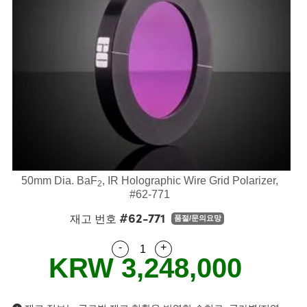
blies
itters
jectives
Accessories
Tools
nologies
mination
또는 제품생산
t Targets
sting and Detection
al Components
copy
hanics
eras
al Components
ting and Detection
ab and Production
s
solators
ystems
meras
nd Detection
l Processing
b and Production
tion
lters
sories and Optomechanics
또는 제품생산
rence Tomography
 Lenses
nterface Cameras
cs
신제품
argets
ems
50mm Dia. BaF
, IR Holographic Wire Grid Polarizer,
2
 Sputtering) Coated Optics
Stage Micrometers
Development Systems
#62-771
#62-771
재고 번호
품절/문의요망
ptical Elements (DOE)
echanics
o-Optical Company
-
+
Quantity Selector
Use the plus and minus buttons
KRW 3,248,000
and Couplers