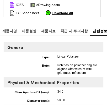
IGES
eDrawing:easm
Download All
EO Spec Sheet
제품사양
제품설명
제품자료
취급 시 주의사항
관련정
General
Type:
Linear Polarizer
Note:
Notches on polarizer ring are
aligned with wires of wire
grid (max. reflection)
Physical & Mechanical Properties
Clear Aperture CA (mm):
34.0
Diameter (mm):
50.00