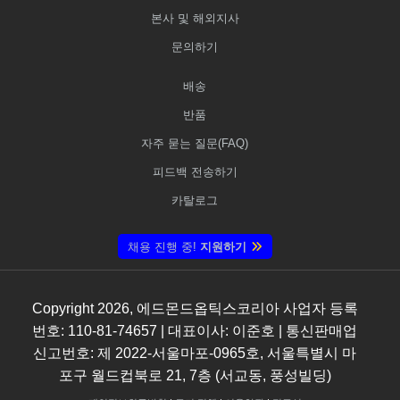
본사 및 해외지사
문의하기
배송
반품
자주 묻는 질문(FAQ)
피드백 전송하기
카탈로그
채용 진행 중!
지원하기
Copyright
2026
, 에드몬드옵틱스코리아 사업자 등록
번호: 110-81-74657 | 대표이사: 이준호 | 통신판매업
신고번호: 제 2022-서울마포-0965호, 서울특별시 마
포구 월드컵북로 21, 7층 (서교동, 풍성빌딩)