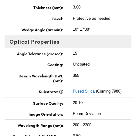
Thickness (mm):
3.00
Bevel:
Protective as needed
Wedge Angle (arcmin):
10° 17'38''
Optical Properties
Angle Tolerance (arcsec):
15
Coating:
Uncoated
Design Wavelength DWL
355
(nm):
Substrate:
Fused Silica
(Corning 7980)
Surface Quality:
20-10
Image Orientation:
Beam Deviation
Wavelength Range (nm):
200 - 2200
Power (fringes) @ 632.8nm:
0.50