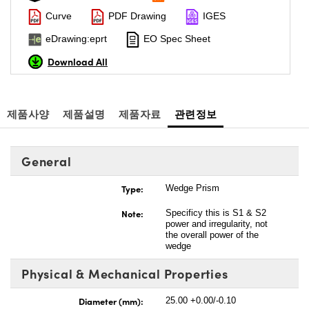
Curve
PDF Drawing
IGES
eDrawing:eprt
EO Spec Sheet
Download All
제품사양
제품설명
제품자료
관련정보
General
Type:
Wedge Prism
Note:
Specificy this is S1 & S2
power and irregularity, not
the overall power of the
wedge
Physical & Mechanical Properties
Diameter (mm):
25.00 +0.00/-0.10