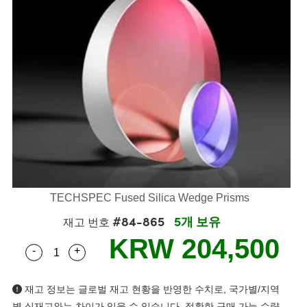
semblies
splitters
s
 Objectives
s
nt Tools
echnologies
llumination
실 또는 제품생산
Test Targets
 Testing and Detection
ns Accessories
tical Components
oscopy
echanics
명
ameras
ical Components
ty
R
Testing and Detection
d Lab and Production
tics
d Isolators
e Systems
 Cameras
g and Detection
rial Processing
Lab and Production
s
ization
 Filters
cessories and Optomechanics
실 또는 제품생산
oherence Tomography
ner
cs
ms
oom Lenses
 Interface Cameras
ptics
 신제품
 Targets
ystems
eam Sputtering) Coated Optics
nd Stage Micrometers
ras
ng Development Systems
TECHSPEC Fused Silica Wedge Prisms
#84-865
5개 보유
e Optical Elements (DOE)
y Mechanics
hoto-Optical Company
재고 번호
KRW 204,500
-
+
s
Quantity Selector
Use the plus and minus buttons to adjust the qua
es and Couplers
재고 정보는 글로벌 재고 현황을 반영한 수치로, 국가별/지역
별 실재고와는 차이가 있을 수 있습니다. 정확한 구매 가능 수량