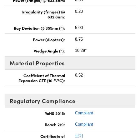
Irregularity (fringes) @
0.20
632.8nm:
Ray Deviation @ 355nm (°):
5.00
Power (diopters):
8.75
Wedge Angle (°):
10.29°
Material Properties
Coefficient of Thermal
0.52
-6
Expansion CTE (10
/°C):
Regulatory Compliance
RoHS 2015:
Compliant
Reach 219:
Compliant
Certificate of
보기