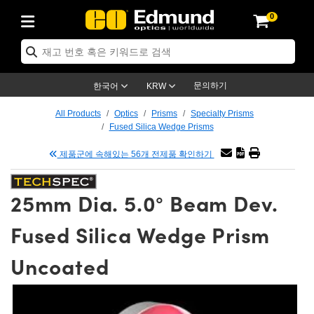
0
ptics
ser Optics
tomechanics
croscopy
asers
aging Lenses
ameras
라이트 & 조명
t Targets
ting & Detection
b & Production
p By Application
op By Brand
w Products
earance Products
ertified Products
nses
ors
em
tics® Objectives
ces
l Length Lenses
as
sion Lighting
Test Targets
trology
eaning
g
®
s
Laser Optics
 Optics
문의하기
한국어
KRW
rrors
es
ge System
bjectives
urement and Electronics
 Lenses
hernet Cameras
명
Test Targets
sion Solutions
 Handling Tools
ing
n
 신제품
Optics
d Optomechanics
All Products
Optics
Prisms
Specialty Prisms
Fused Silica Wedge Prisms
d Diffusers
dows
Optical Mounts
bjectives
cs
 (S-Mount Lenses)
LIR Cameras
py Lighting
ysis & Stage Micrometers
urement and Electronics
ols
ameras
echanics
 Optomechanics
 Lasers
제품군에 속해있는 56개 전제품 확인하기
ters
s
System
ctives
lifiers
iable Magnification Lenses
ion Cameras
ces
y Level Test Targets
hesives
opy
scopy
Lasers
d Microscopy
25mm Dia. 5.0° Beam Dev.
n Optics
ptics
bles and Breadboards
ctives
ty
 Objectives
meras
n Accessories
ts
ckened Products
onal Imaging
ng Lenses
 Microscopy
d Imaging Lenses
Fused Silica Wedge Prism
ers
m Expanders
Stages
rrected Objectives
hanics
ses
ng Cameras
nation
ings
rs
재질
Imaging
ras
Imaging Lenses
d Cameras
Uncoated
cal Assemblies
ges and Slides
jugate Objectives
ssories
d Lenses
ion Labs Cameras™
opy
nd Accessories
al Imaging
nation
 Cameras
 Illumination
 Gratings
m Shaping
Apertures
Objectives
uction
oduction and Advanced
s
g and Roughness Standards
on Microscopy
g and Detection
Illumination
 Test Targets
hy