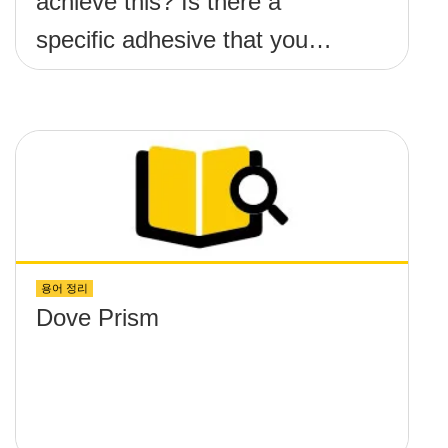
achieve this? Is there a
specific adhesive that you
recommend?
용어 정리
Dove Prism