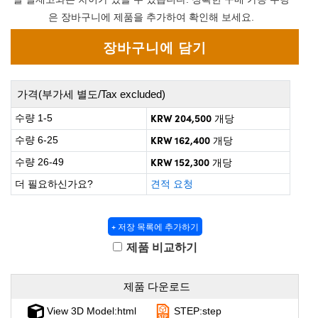
 Direct Microscopes
® Optical Components
은 장바구니에 제품을 추가하여 확인해 보세요.
on Labs™
scopy
가격(부가세 별도/Tax excluded)
ics
KRW 204,500
수량 1-5
개당
KRW 162,400
수량 6-25
개당
n Gratings™
KRW 152,300
수량 26-49
개당
더 필요하신가요?
견적 요청
AX
tical Components
+ 저장 목록에 추가하기
제품 비교하기
nnovations (UFI)
제품 다운로드
View 3D Model:html
STEP:step