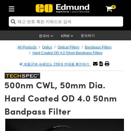
0
ptics
ser Optics
tomechanics
croscopy
asers
aging Lenses
ameras
라이트 & 조명
t Targets
ting & Detection
b & Production
p By Application
op By Brand
w Products
earance Products
ertified Products
nses
ors
em
tics® Objectives
ces
l Length Lenses
as
sion Lighting
Test Targets
trology
eaning
g
®
s
Laser Optics
 Optics
문의하기
한국어
KRW
rrors
es
ge System
bjectives
urement and Electronics
 Lenses
hernet Cameras
명
Test Targets
sion Solutions
 Handling Tools
ing
n
 신제품
Optics
d Optomechanics
All Products
Optics
Optical Filters
Bandpass Filters
Hard Coated OD 4.0 50nm Bandpass Filters
d Diffusers
dows
Optical Mounts
bjectives
cs
 (S-Mount Lenses)
LIR Cameras
py Lighting
ysis & Stage Micrometers
urement and Electronics
ols
ameras
echanics
 Optomechanics
 Lasers
제품군에 속해있는 159개 전제품 확인하기
ters
s
System
ctives
lifiers
iable Magnification Lenses
ion Cameras
ces
y Level Test Targets
hesives
opy
scopy
Lasers
d Microscopy
500nm CWL, 50mm Dia.
n Optics
ptics
bles and Breadboards
ctives
ty
 Objectives
meras
n Accessories
ts
ckened Products
onal Imaging
ng Lenses
 Microscopy
d Imaging Lenses
Hard Coated OD 4.0 50nm
ers
m Expanders
Stages
rrected Objectives
hanics
ses
ng Cameras
nation
ings
rs
재질
Imaging
ras
Imaging Lenses
d Cameras
Bandpass Filter
cal Assemblies
ges and Slides
jugate Objectives
ssories
d Lenses
ion Labs Cameras™
opy
nd Accessories
al Imaging
nation
 Cameras
 Illumination
 Gratings
m Shaping
Apertures
Objectives
uction
oduction and Advanced
s
g and Roughness Standards
on Microscopy
g and Detection
Illumination
 Test Targets
hy