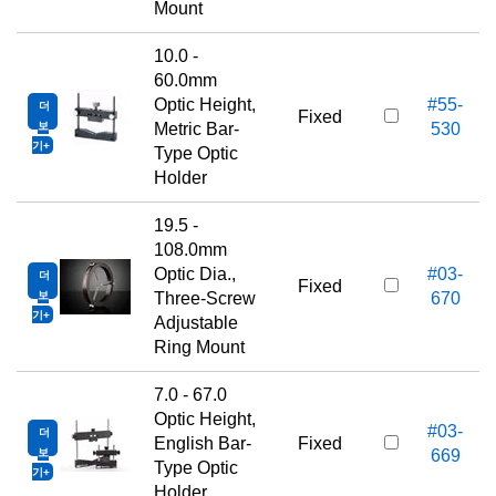
Mount
10.0 -
60.0mm
Optic Height,
#55-
더
Fixed
보
Metric Bar-
530
기
Type Optic
Holder
19.5 -
108.0mm
Optic Dia.,
#03-
더
Fixed
보
Three-Screw
670
기
Adjustable
Ring Mount
7.0 - 67.0
Optic Height,
#03-
더
English Bar-
Fixed
보
669
Type Optic
기
Holder