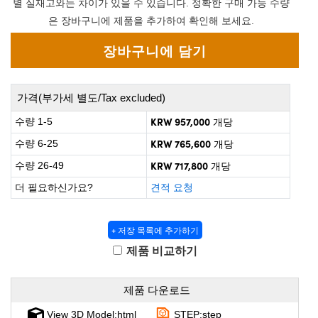
별 실재고와는 차이가 있을 수 있습니다. 정확한 구매 가능 수량
 Direct Microscopes
® Optical Components
은 장바구니에 제품을 추가하여 확인해 보세요.
on Labs™
scopy
가격(부가세 별도/Tax excluded)
ics
KRW 957,000
수량 1-5
개당
KRW 765,600
수량 6-25
개당
n Gratings™
KRW 717,800
수량 26-49
개당
더 필요하신가요?
견적 요청
AX
tical Components
+ 저장 목록에 추가하기
제품 비교하기
nnovations (UFI)
제품 다운로드
View 3D Model:html
STEP:step