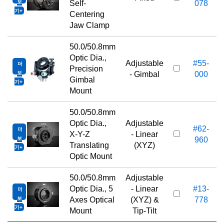
보
Self-
078
기
Centering
Jaw Clamp
50.0/50.8mm
Optic Dia.,
Adjustable
#55-
더
Precision
보
- Gimbal
000
Gimbal
기
Mount
50.0/50.8mm
Optic Dia.,
Adjustable
#62-
더
X-Y-Z
- Linear
보
960
Translating
(XYZ)
기
Optic Mount
50.0/50.8mm
Adjustable
Optic Dia., 5
- Linear
#13-
더
보
Axes Optical
(XYZ) &
778
기
Mount
Tip-Tilt