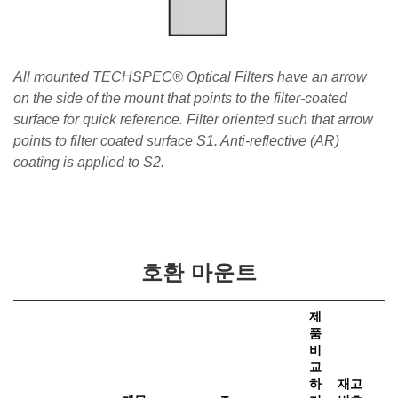
All mounted TECHSPEC® Optical Filters have an arrow
on the side of the mount that points to the filter-coated
surface for quick reference. Filter oriented such that arrow
points to filter coated surface S1. Anti-reflective (AR)
coating is applied to S2.
호환 마운트
제
품
비
가
교
하
재고