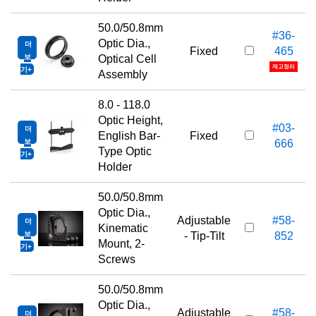
50.0/50.8mm
#36-
Optic Dia.,
더
Fixed
465
보
Optical Cell
재고정리
기
Assembly
8.0 - 118.0
Optic Height,
#03-
더
English Bar-
Fixed
보
666
Type Optic
기
Holder
50.0/50.8mm
Optic Dia.,
Adjustable
#58-
더
Kinematic
보
- Tip-Tilt
852
Mount, 2-
기
Screws
50.0/50.8mm
Optic Dia.,
Adjustable
#58-
더