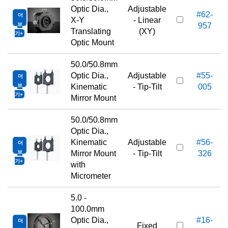
Optic Dia.,
Adjustable
#62-
더
X-Y
- Linear
보
957
Translating
(XY)
기
Optic Mount
50.0/50.8mm
Optic Dia.,
Adjustable
#55-
더
보
Kinematic
- Tip-Tilt
005
기
Mirror Mount
50.0/50.8mm
Optic Dia.,
Kinematic
Adjustable
#56-
더
보
Mirror Mount
- Tip-Tilt
326
기
with
Micrometer
5.0 -
100.0mm
Optic Dia.,
#16-
더
Fixed