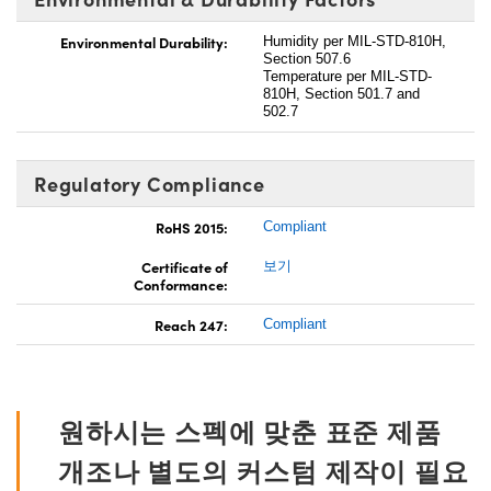
Environmental Durability:
Humidity per MIL-STD-810H,
Section 507.6
Temperature per MIL-STD-
810H, Section 501.7 and
502.7
Regulatory Compliance
RoHS 2015:
Compliant
Certificate of
보기
Conformance:
Reach 247:
Compliant
원하시는 스펙에 맞춘 표준 제품
개조나 별도의 커스텀 제작이 필요