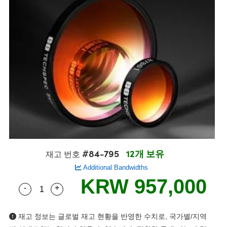
semblies
splitters
s
 Objectives
s
nt Tools
echnologies
llumination
실 또는 제품생산
Test Targets
 Testing and Detection
ns Accessories
tical Components
oscopy
echanics
명
ameras
ical Components
ty
R
Testing and Detection
d Lab and Production
tics
d Isolators
e Systems
 Cameras
g and Detection
rial Processing
Lab and Production
s
ization
 Filters
cessories and Optomechanics
실 또는 제품생산
oherence Tomography
ner
cs
ms
oom Lenses
 Interface Cameras
ptics
 신제품
 Targets
ystems
eam Sputtering) Coated Optics
nd Stage Micrometers
ras
ng Development Systems
#84-795
12개 보유
재고 번호
e Optical Elements (DOE)
y Mechanics
hoto-Optical Company
Additional Bandwidths
KRW 957,000
s
-
+
Quantity Selector
Use the plus and minus buttons to adjust the qua
es and Couplers
재고 정보는 글로벌 재고 현황을 반영한 수치로, 국가별/지역