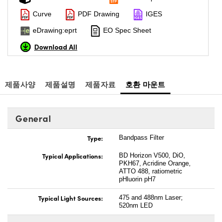
Curve
PDF Drawing
IGES
eDrawing:eprt
EO Spec Sheet
Download All
제품사양
제품설명
제품자료
호환 마운트
General
Type:
Bandpass Filter
Typical Applications:
BD Horizon V500, DiO,
PKH67, Acridine Orange,
ATTO 488, ratiometric
pHluorin pH7
Typical Light Sources:
475 and 488nm Laser;
520nm LED