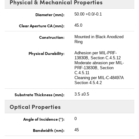
Physical & Mechanical Properties
Diameter (mm):
50.00 +0.0/-0.1
Clear Aperture CA (mm):
45.0
Construction:
Mounted in Black Anodized
Ring
Physical Durability:
Adhesion per MIL-PRF-
13830B, Section C.4.5.12
Moderate abrasion per MIL-
PRF-13830B, Section
C.4.5.11
Cleaning per MIL-C-48497A
Section 4.5.4.2
Substrate Thickness (mm):
3.5 ±0.5
Optical Properties
Angle of Incidence (°):
0
Bandwidth (nm):
45