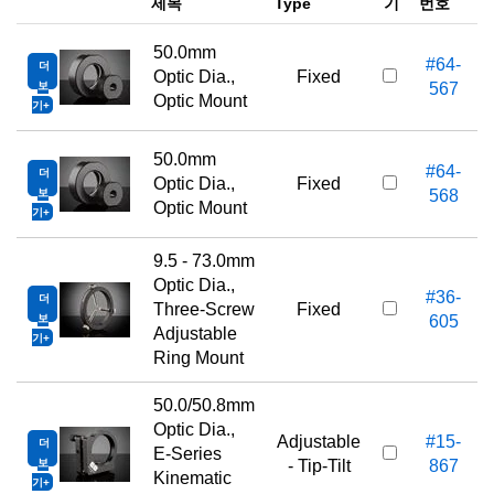
제목
Type
기
번호
50.0mm
#64-
더
Optic Dia.,
Fixed
보
567
Optic Mount
기
50.0mm
#64-
더
Optic Dia.,
Fixed
보
568
Optic Mount
기
9.5 - 73.0mm
Optic Dia.,
#36-
더
Three-Screw
Fixed
보
605
Adjustable
기
Ring Mount
50.0/50.8mm
Optic Dia.,
Adjustable
#15-
더
E-Series
보
- Tip-Tilt
867
Kinematic
기