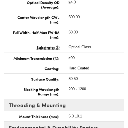
Optical Density OD
≥4.0
(Average):
Center Wavelength CWL
500.00
(nm):
Full Width-Half Max FWHM
50.00
(nm):
Substrate:
Optical Glass
Minimum Transmission (%):
≥90
Coating:
Hard Coated
Surface Quality:
80-50
Blocking Wavelength
200 - 1200
Range (nm):
Threading & Mounting
Mount Thickness (mm):
5.0 ±0.1
Environmental & Durability Factors