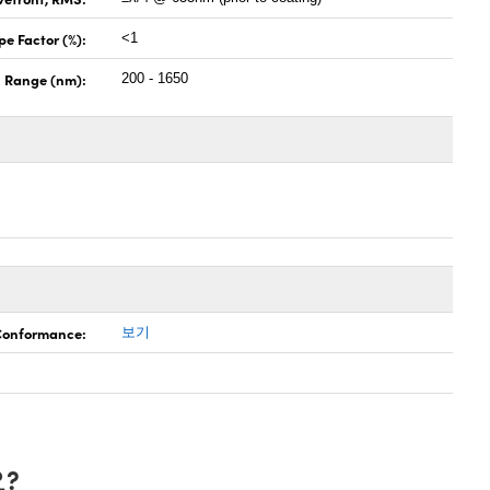
pe Factor (%):
<1
 Range (nm):
200 - 1650
 Conformance:
보기
?