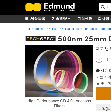
제품목록
기술역량
지식센터
회사정
All Products
Optics
Optical Filters
Longpass Edge and D
500nm 25mm Di
재고 번
-
Quantity
재고 정
와는 차이
을 추가하
High Performance OD 4.0 Longpass
Filters
가격(부