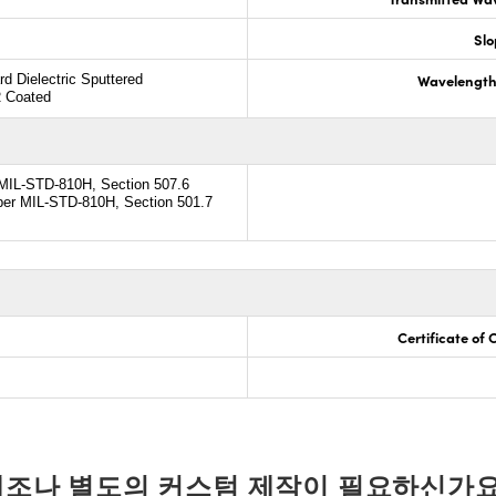
Slo
Wavelength
rd Dielectric Sputtered
R Coated
 MIL-STD-810H, Section 507.6
per MIL-STD-810H, Section 501.7
Certificate of
개조나 별도의 커스텀 제작이 필요하신가요