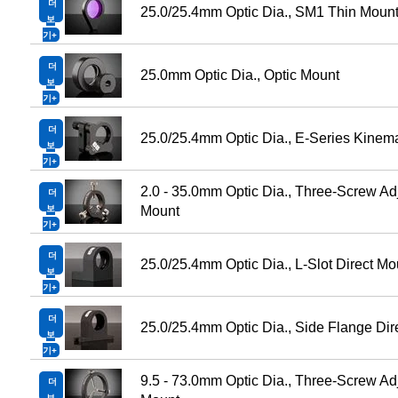
더
25.0/25.4mm Optic Dia., SM1 Thin Mount
보
기
더
25.0mm Optic Dia., Optic Mount
보
기
더
25.0/25.4mm Optic Dia., E-Series Kinem
보
기
2.0 - 35.0mm Optic Dia., Three-Screw Ad
더
보
Mount
기
더
25.0/25.4mm Optic Dia., L-Slot Direct Mo
보
기
더
25.0/25.4mm Optic Dia., Side Flange Dir
보
기
9.5 - 73.0mm Optic Dia., Three-Screw Ad
더
보