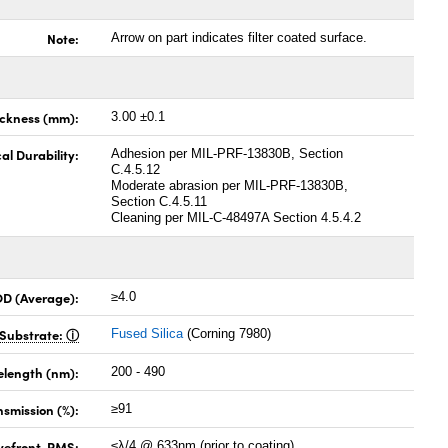
Note:
Arrow on part indicates filter coated surface.
ickness (mm):
3.00 ±0.1
al Durability:
Adhesion per MIL-PRF-13830B, Section
C.4.5.12
Moderate abrasion per MIL-PRF-13830B,
Section C.4.5.11
Cleaning per MIL-C-48497A Section 4.5.4.2
OD (Average):
≥4.0
Substrate:
Fused Silica
(Corning 7980)
elength (nm):
200 - 490
nsmission (%):
≥91
vefront, RMS:
≤λ/4 @ 633nm (prior to coating)