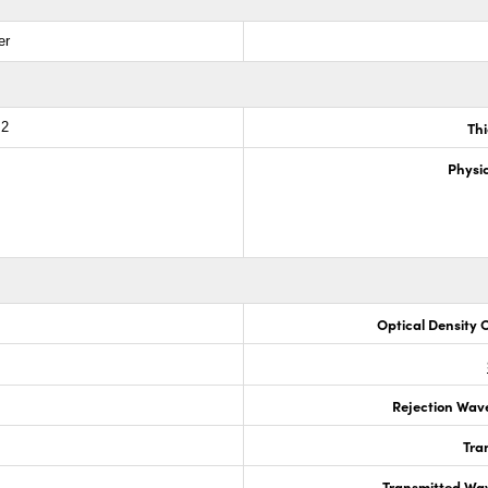
er
Th
.2
Physic
Optical Density 
Rejection Wav
Tra
Transmitted Wa