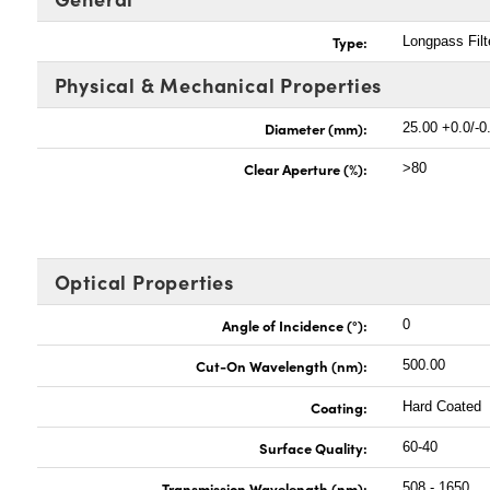
Type:
Longpass Filt
Physical & Mechanical Properties
Diameter (mm):
25.00 +0.0/-0
Clear Aperture (%):
>80
Optical Properties
Angle of Incidence (°):
0
Cut-On Wavelength (nm):
500.00
Coating:
Hard Coated
Surface Quality:
60-40
Transmission Wavelength (nm):
508 - 1650