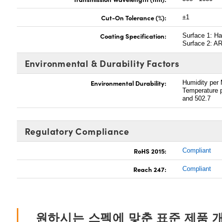
Cut-On Tolerance (%):
±1
Coating Specification:
Surface 1: Ha
Surface 2: A
Environmental & Durability Factors
Environmental Durability:
Humidity per
Temperature 
and 502.7
Regulatory Compliance
RoHS 2015:
Compliant
Reach 247:
Compliant
원하시는 스펙에 맞춘 표준 제품 