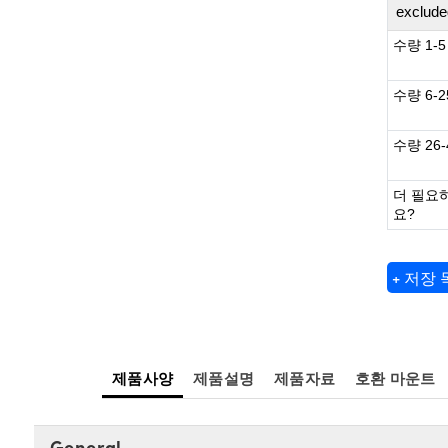
exclude
수량 1-5
수량 6-2
수량 26-
더 필요
요?
+ 저장
제품사양
제품설명
제품자료
호환 마운트
General