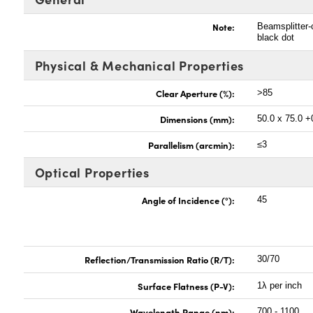
Note:
Beamsplitter-
black dot
Physical & Mechanical Properties
Clear Aperture (%):
>85
Dimensions (mm):
50.0 x 75.0 +
Parallelism (arcmin):
≤3
Optical Properties
Angle of Incidence (°):
45
Reflection/Transmission Ratio (R/T):
30/70
Surface Flatness (P-V):
1λ per inch
Wavelength Range (nm):
700 - 1100