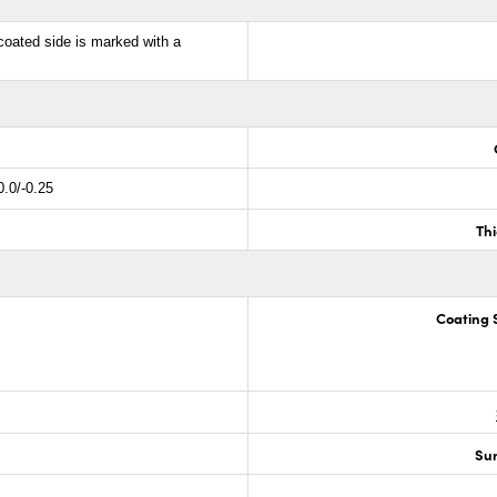
coated side is marked with a
0.0/-0.25
Th
Coating S
Sur