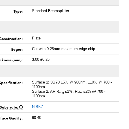
Type:
Standard Beamsplitter
Construction:
Plate
Edges:
Cut with 0.25mm maximum edge chip
ickness (mm):
3.00 ±0.25
pecification:
Surface 1: 30/70 ±5% @ 900nm, ±10% @ 700 -
1100nm
Surface 2: AR R
≤1%, R
≤2% @ 700 -
avg
abs
1100nm
Substrate:
N-BK7
face Quality:
60-40