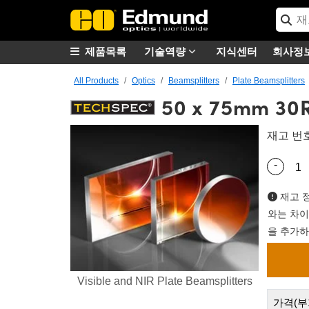
제품목록
기술역량
지식센터
회사정
All Products
Optics
Beamsplitters
Plate Beamsplitters
50 x 75mm 30R
재고 번
-
Quantity
재고 정
와는 차이
을 추가하
Visible and NIR Plate Beamsplitters
가격(부