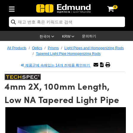
0
ptics
ser Optics
tomechanics
croscopy
asers
aging Lenses
ameras
라이트 & 조명
t Targets
ting & Detection
b & Production
p By Application
op By Brand
w Products
earance Products
ertified Products
nses
ors
em
tics® Objectives
ces
l Length Lenses
as
sion Lighting
Test Targets
trology
eaning
g
®
s
Laser Optics
 Optics
문의하기
한국어
KRW
rrors
es
ge System
bjectives
urement and Electronics
 Lenses
hernet Cameras
명
Test Targets
sion Solutions
 Handling Tools
ing
n
 신제품
Optics
d Optomechanics
All Products
Optics
Prisms
Light Pipes and Homogenizing Rods
Tapered Light Pipe Homogenizing Rods
d Diffusers
dows
Optical Mounts
bjectives
cs
 (S-Mount Lenses)
LIR Cameras
py Lighting
ysis & Stage Micrometers
urement and Electronics
ols
ameras
echanics
 Optomechanics
 Lasers
제품군에 속해있는 14개 전제품 확인하기
ters
s
System
ctives
lifiers
iable Magnification Lenses
ion Cameras
ces
y Level Test Targets
hesives
opy
scopy
Lasers
d Microscopy
4mm 2X, 100mm Length,
n Optics
ptics
bles and Breadboards
ctives
ty
 Objectives
meras
n Accessories
ts
ckened Products
onal Imaging
ng Lenses
 Microscopy
d Imaging Lenses
Low NA Tapered Light Pipe
ers
m Expanders
Stages
rrected Objectives
hanics
ses
ng Cameras
nation
ings
rs
재질
Imaging
ras
Imaging Lenses
d Cameras
cal Assemblies
ges and Slides
jugate Objectives
ssories
d Lenses
ion Labs Cameras™
opy
nd Accessories
al Imaging
nation
 Cameras
 Illumination
 Gratings
m Shaping
Apertures
Objectives
uction
oduction and Advanced
s
g and Roughness Standards
on Microscopy
g and Detection
Illumination
 Test Targets
hy