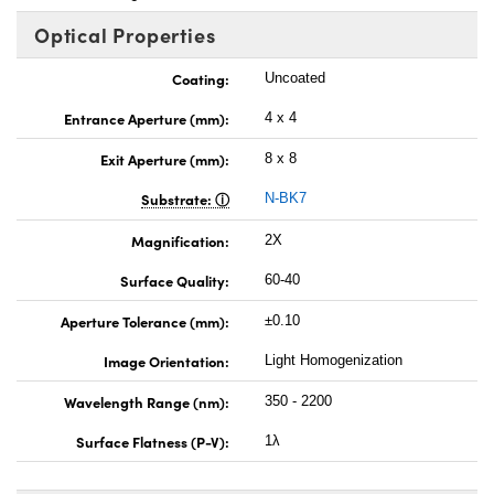
Optical Properties
Coating:
Uncoated
Entrance Aperture (mm):
4 x 4
Exit Aperture (mm):
8 x 8
Substrate:
N-BK7
Magnification:
2X
Surface Quality:
60-40
Aperture Tolerance (mm):
±0.10
Image Orientation:
Light Homogenization
Wavelength Range (nm):
350 - 2200
Surface Flatness (P-V):
1λ