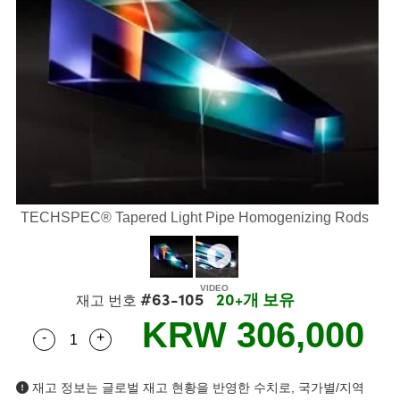
semblies
splitters
s
 Objectives
s
nt Tools
echnologies
llumination
실 또는 제품생산
Test Targets
 Testing and Detection
ns Accessories
tical Components
oscopy
echanics
명
ameras
ical Components
ty
R
Testing and Detection
d Lab and Production
tics
d Isolators
e Systems
 Cameras
g and Detection
rial Processing
Lab and Production
s
ization
 Filters
cessories and Optomechanics
실 또는 제품생산
oherence Tomography
ner
cs
ms
oom Lenses
 Interface Cameras
ptics
 신제품
 Targets
ystems
TECHSPEC® Tapered Light Pipe Homogenizing Rods
eam Sputtering) Coated Optics
nd Stage Micrometers
ras
ng Development Systems
e Optical Elements (DOE)
y Mechanics
hoto-Optical Company
#63-105
20+개 보유
재고 번호
KRW 306,000
s
-
+
Quantity Selector
Use the plus and minus buttons to adjust the qua
es and Couplers
재고 정보는 글로벌 재고 현황을 반영한 수치로, 국가별/지역