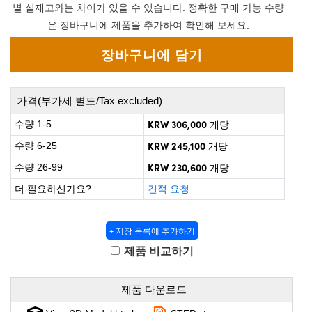
 Direct Microscopes
® Optical Components
별 실재고와는 차이가 있을 수 있습니다. 정확한 구매 가능 수량
은 장바구니에 제품을 추가하여 확인해 보세요.
on Labs™
scopy
ics
가격(부가세 별도/Tax excluded)
KRW 306,000
수량 1-5
개당
KRW 245,100
수량 6-25
개당
n Gratings™
KRW 230,600
수량 26-99
개당
AX
더 필요하신가요?
견적 요청
tical Components
+ 저장 목록에 추가하기
제품 비교하기
nnovations (UFI)
제품 다운로드