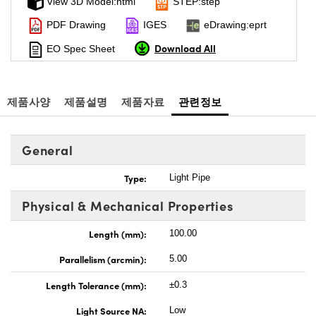
View 3D Model:html
STEP:step
PDF Drawing
IGES
eDrawing:eprt
Download All
EO Spec Sheet
제품사양
제품설명
제품자료
관련정보
General
Type:
Light Pipe
Physical & Mechanical Properties
Length (mm):
100.00
Parallelism (arcmin):
5.00
Length Tolerance (mm):
±0.3
Light Source NA:
Low