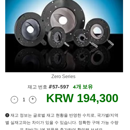
ies
ters
ectives
ccessories
ools
ologies
ination
는 제품생산
Targets
ting and Detection
l Components
py
nics
as
 Components
ng and Detection
 and Production
lators
stems
ras
d Detection
Processing
and Production
ion
ers
ories and Optomechanics
는 제품생산
ence Tomography
Lenses
erface Cameras
제품
gets
s
Zero Series
puttering) Coated Optics
age Micrometers
velopment Systems
#57-597
4개 보유
재고 번호
ical Elements (DOE)
chanics
-Optical Company
KRW 194,300
-
+
Quantity Selector
Use the plus and minus buttons to adjust the qua
재고 정보는 글로벌 재고 현황을 반영한 수치로, 국가별/지역
nd Couplers
별 실재고와는 차이가 있을 수 있습니다. 정확한 구매 가능 수량
은 장바구니에 제품을 추가하여 확인해 보세요.