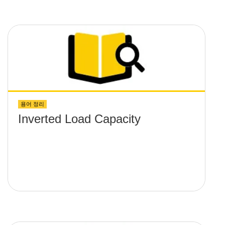
용어 정리
Inverted Load Capacity