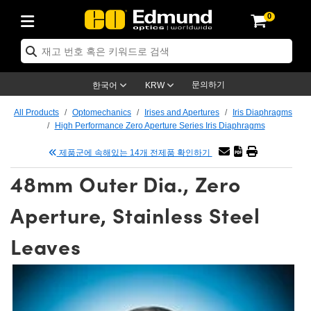
0
s
Optics
echanics
scopy
s
g Lenses
ras
 & 조명
argets
 & Detection
Production
y Application
By Brand
roducts
nce Products
fied Products
 Objectives
gth Lenses
Lighting
 Targets
ogy
g
 Optics
cs
문의하기
한국어
KRW
ystem
tives
ent and Electronics
ses
et Cameras
Targets
Solutions
dling Tools
제품
cs
tomechanics
All Products
Optomechanics
Irises and Apertures
Iris Diaphragms
High Performance Zero Aperture Series Iris Diaphragms
ffusers
al Mounts
ives
Mount Lenses)
Cameras
ighting
 & Stage Micrometers
ent and Electronics
as
nics
omechanics
rs
제품군에 속해있는 14개 전제품 확인하기
em
s
ers
e Magnification Lenses
ameras
vel Test Targets
es
y
rs
roscopy
48mm Outer Dia., Zero
tics
 and Breadboards
s
ectives
cessories
ed Products
Imaging
nses
oscopy
ging Lenses
Aperture, Stainless Steel
anders
es
ed Objectives
s
ameras
n
ing
ing Lenses
meras
Leaves
ssemblies
and Slides
e Objectives
es
ses
abs Cameras™
ccessories
maging
n
eras
mination
tings
aping
tures
tives
on
tion and Advanced Photography
d Roughness Standards
croscopy
d Detection
ination
 Targets