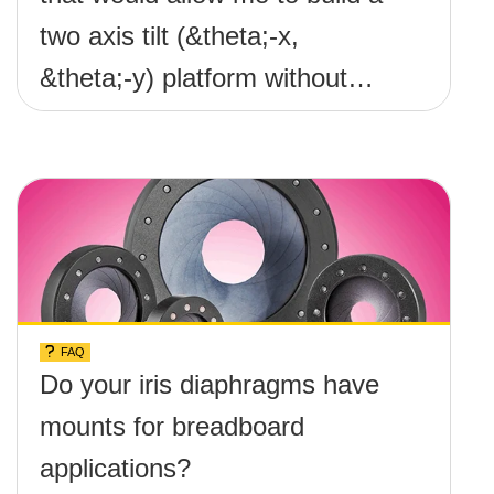
two axis tilt (&theta;-x,
&theta;-y) platform without
any screws protruding up
above the surface?
FAQ
Do your iris diaphragms have
mounts for breadboard
applications?