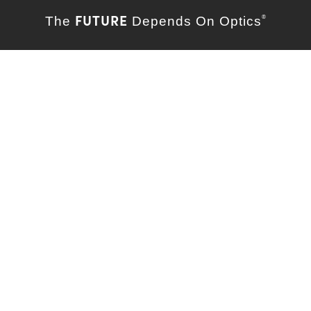
FUTURE
The
Depends On Optics
®