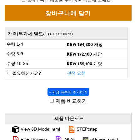
ect Microscopes
ical Components
abs™
y
가격(부가세 별도/Tax excluded)
KRW 194,300
수량 1-4
개당
KRW 172,100
수량 5-9
개당
KRW 159,100
수량 10-25
개당
tings™
더 필요하신가요?
견적 요청
+ 저장 목록에 추가하기
l Components
제품 비교하기
제품 다운로드
tions (UFI)
View 3D Model:html
STEP:step
PDF Drawing
IGES
eDrawing:eprt