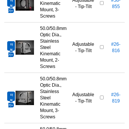
Adjustable
#58-
더
Kinematic
보
- Tip-Tilt
855
Mount, 3-
기
Screws
50.0/50.8mm
Optic Dia.,
Stainless
Adjustable
#26-
더
Steel
보
- Tip-Tilt
816
Kinematic
기
Mount, 2-
Screws
50.0/50.8mm
Optic Dia.,
Stainless
Adjustable
#26-
더
Steel
보
- Tip-Tilt
819
Kinematic
기
Mount, 3-
Screws