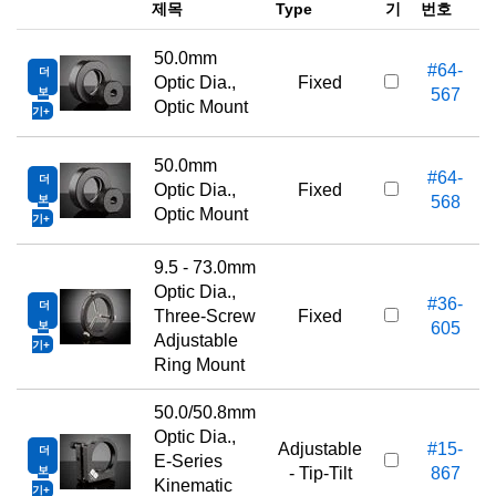
제목
Type
기
번호
50.0mm
#64-
더
Optic Dia.,
Fixed
보
567
Optic Mount
기
50.0mm
#64-
더
Optic Dia.,
Fixed
보
568
Optic Mount
기
9.5 - 73.0mm
Optic Dia.,
#36-
더
Three-Screw
Fixed
보
605
Adjustable
기
Ring Mount
50.0/50.8mm
Optic Dia.,
Adjustable
#15-
더
E-Series
보
- Tip-Tilt
867
Kinematic
기