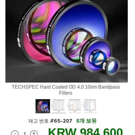
semblies
splitters
s
 Objectives
s
nt Tools
echnologies
llumination
실 또는 제품생산
Test Targets
 Testing and Detection
ns Accessories
tical Components
oscopy
echanics
명
ameras
ical Components
ty
R
Testing and Detection
d Lab and Production
tics
d Isolators
e Systems
 Cameras
g and Detection
rial Processing
Lab and Production
s
ization
 Filters
cessories and Optomechanics
실 또는 제품생산
oherence Tomography
ner
cs
ms
oom Lenses
 Interface Cameras
ptics
 신제품
 Targets
ystems
eam Sputtering) Coated Optics
nd Stage Micrometers
ras
ng Development Systems
TECHSPEC Hard Coated OD 4.0 10nm Bandpass
Filters
e Optical Elements (DOE)
y Mechanics
hoto-Optical Company
s
#65-207
5개 보유
재고 번호
es and Couplers
KRW 984,600
-
+
Quantity Selector
Use the plus and minus buttons to adjust the qua