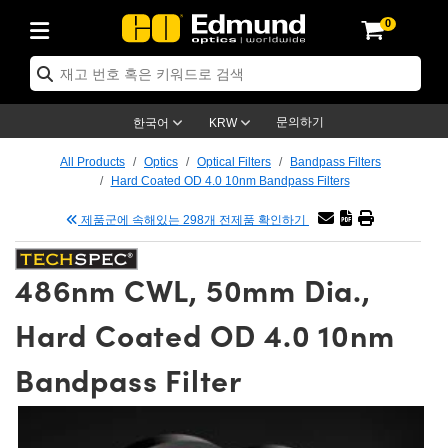
0
ptics
ser Optics
tomechanics
croscopy
asers
aging Lenses
ameras
라이트 & 조명
t Targets
ting & Detection
b & Production
p By Application
op By Brand
w Products
earance Products
ertified Products
nses
ors
em
tics® Objectives
ces
l Length Lenses
as
sion Lighting
Test Targets
trology
eaning
g
®
s
Laser Optics
 Optics
문의하기
한국어
KRW
rrors
es
ge System
bjectives
urement and Electronics
 Lenses
hernet Cameras
명
Test Targets
sion Solutions
 Handling Tools
ing
n
 신제품
Optics
d Optomechanics
All Products
Optics
Optical Filters
Bandpass Filters
Hard Coated OD 4.0 10nm Bandpass Filters
d Diffusers
dows
Optical Mounts
bjectives
cs
 (S-Mount Lenses)
LIR Cameras
py Lighting
ysis & Stage Micrometers
urement and Electronics
ols
ameras
echanics
 Optomechanics
 Lasers
제품군에 속해있는 298개 전제품 확인하기
ters
s
System
ctives
lifiers
iable Magnification Lenses
ion Cameras
ces
y Level Test Targets
hesives
opy
scopy
Lasers
d Microscopy
486nm CWL, 50mm Dia.,
n Optics
ptics
bles and Breadboards
ctives
ty
 Objectives
meras
n Accessories
ts
ckened Products
onal Imaging
ng Lenses
 Microscopy
d Imaging Lenses
Hard Coated OD 4.0 10nm
ers
m Expanders
Stages
rrected Objectives
hanics
ses
ng Cameras
nation
ings
rs
재질
Imaging
ras
Imaging Lenses
d Cameras
Bandpass Filter
cal Assemblies
ges and Slides
jugate Objectives
ssories
d Lenses
ion Labs Cameras™
opy
nd Accessories
al Imaging
nation
 Cameras
 Illumination
 Gratings
m Shaping
Apertures
Objectives
uction
oduction and Advanced
s
g and Roughness Standards
on Microscopy
g and Detection
Illumination
 Test Targets
hy