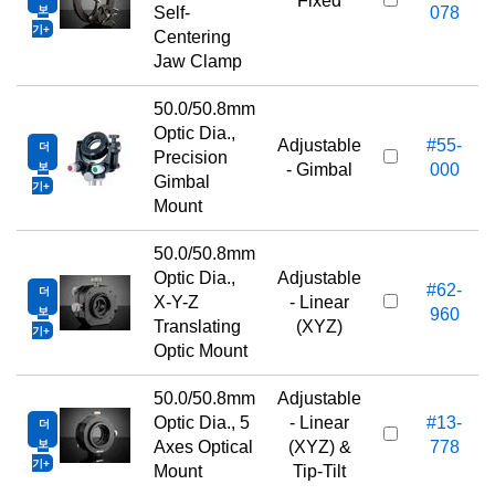
Fixed
보
Self-
078
기
Centering
Jaw Clamp
50.0/50.8mm
Optic Dia.,
Adjustable
#55-
더
Precision
보
- Gimbal
000
Gimbal
기
Mount
50.0/50.8mm
Optic Dia.,
Adjustable
#62-
더
X-Y-Z
- Linear
보
960
Translating
(XYZ)
기
Optic Mount
50.0/50.8mm
Adjustable
Optic Dia., 5
- Linear
#13-
더
보
Axes Optical
(XYZ) &
778
기
Mount
Tip-Tilt