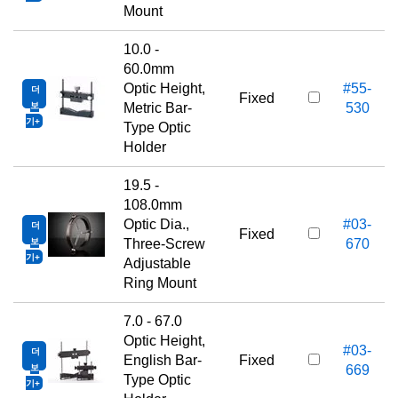
Mount
10.0 -
60.0mm
Optic Height,
#55-
더
Fixed
보
Metric Bar-
530
기
Type Optic
Holder
19.5 -
108.0mm
Optic Dia.,
#03-
더
Fixed
보
Three-Screw
670
기
Adjustable
Ring Mount
7.0 - 67.0
Optic Height,
#03-
더
English Bar-
Fixed
보
669
Type Optic
기