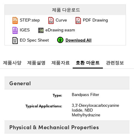
제품 다운로드
STEP:step
Curve
PDF Drawing
IGES
eDrawing:easm
Download All
EO Spec Sheet
제품사양
제품설명
제품자료
호환 마운트
관련정보
General
Type:
Bandpass Filter
Typical Applications:
3,3'-Diexyloxacarbocyanine
Iodide, NBD
Methylhydrazine
Physical & Mechanical Properties