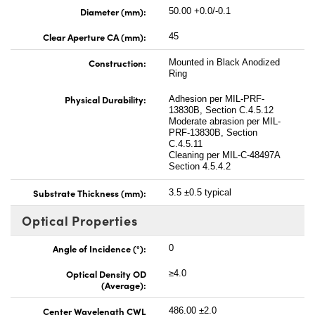
Diameter (mm):
50.00 +0.0/-0.1
Clear Aperture CA (mm):
45
Construction:
Mounted in Black Anodized
Ring
Physical Durability:
Adhesion per MIL-PRF-
13830B, Section C.4.5.12
Moderate abrasion per MIL-
PRF-13830B, Section
C.4.5.11
Cleaning per MIL-C-48497A
Section 4.5.4.2
Substrate Thickness (mm):
3.5 ±0.5 typical
Optical Properties
Angle of Incidence (°):
0
Optical Density OD
≥4.0
(Average):
Center Wavelength CWL
486.00 ±2.0