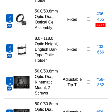
Holder
50.0/50.8mm
#36-
Optic Dia.,
더
Fixed
465
보
Optical Cell
재고정리
기
Assembly
8.0 - 118.0
Optic Height,
#03-
더
English Bar-
Fixed
보
666
Type Optic
기
Holder
50.0/50.8mm
Optic Dia.,
Adjustable
#58-
더
Kinematic
보
- Tip-Tilt
852
Mount, 2-
기
Screws
50.0/50.8mm
Optic Dia.,