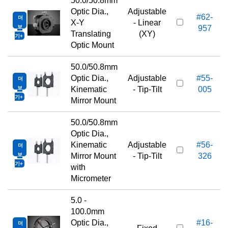
50.0/50.8mm
Optic Dia.,
Adjustable
#62-
더
X-Y
- Linear
보
957
Translating
(XY)
기
Optic Mount
50.0/50.8mm
Optic Dia.,
Adjustable
#55-
더
보
Kinematic
- Tip-Tilt
005
기
Mirror Mount
50.0/50.8mm
Optic Dia.,
Kinematic
Adjustable
#56-
더
보
Mirror Mount
- Tip-Tilt
326
기
with
Micrometer
5.0 -
100.0mm
Optic Dia.,
#16-
더