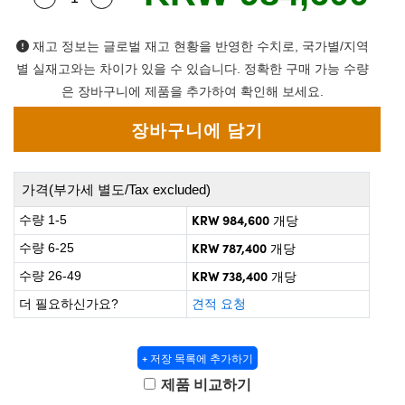
 Direct Microscopes
® Optical Components
on Labs™
재고 정보는 글로벌 재고 현황을 반영한 수치로, 국가별/지역
별 실재고와는 차이가 있을 수 있습니다. 정확한 구매 가능 수량
scopy
은 장바구니에 제품을 추가하여 확인해 보세요.
ics
가격(부가세 별도/Tax excluded)
n Gratings™
KRW 984,600
수량 1-5
개당
AX
KRW 787,400
수량 6-25
개당
KRW 738,400
수량 26-49
개당
tical Components
더 필요하신가요?
견적 요청
+ 저장 목록에 추가하기
nnovations (UFI)
제품 비교하기