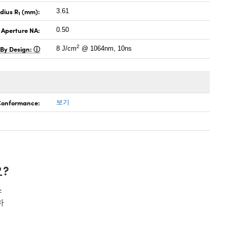
dius R
(mm):
3.61
1
 Aperture NA:
0.50
2
 By Design:
8 J/cm
@ 1064nm, 10ns
 Conformance:
보기
?
스
하