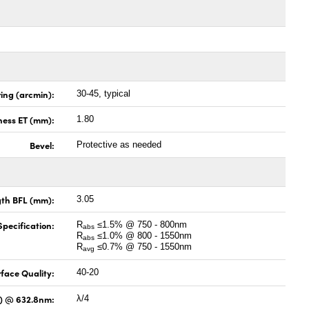
ing (arcmin):
30-45, typical
ness ET (mm):
1.80
Bevel:
Protective as needed
gth BFL (mm):
3.05
pecification:
R
≤1.5% @ 750 - 800nm
abs
R
≤1.0% @ 800 - 1550nm
abs
R
≤0.7% @ 750 - 1550nm
avg
face Quality:
40-20
V) @ 632.8nm:
λ/4