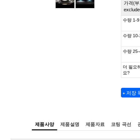
가격(부
exclude
수량 1-9
수량 10-
수량 25-
더 필요
요?
+ 저장
제품사양
제품설명
제품자료
코팅 곡선