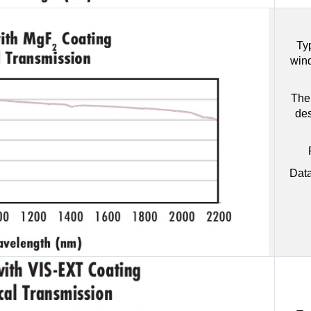
Ty
win
The 
des
Data