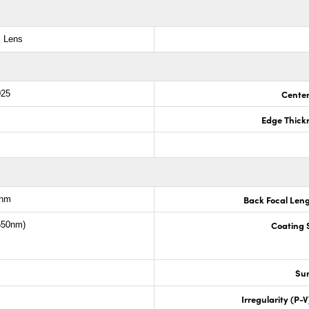
x Lens
Center
025
Edge Thick
Back Focal Len
6nm
Coating S
1550nm)
Sur
Irregularity (P-