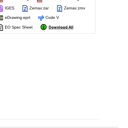
IGES
Zemax:zar
Zemax:zmx
eDrawing:eprt
Code V
Download All
EO Spec Sheet