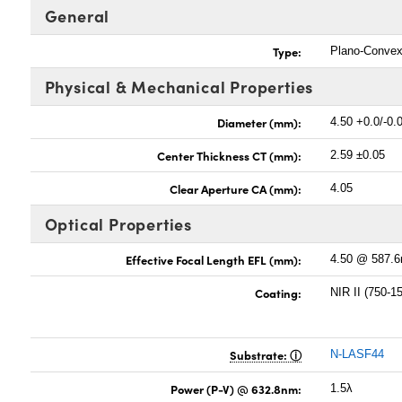
General
Type:
Plano-Conve
Physical & Mechanical Properties
Diameter (mm):
4.50 +0.0/-0.
Center Thickness CT (mm):
2.59 ±0.05
Clear Aperture CA (mm):
4.05
Optical Properties
Effective Focal Length EFL (mm):
4.50 @ 587.
Coating:
NIR II (750-
Substrate:
N-LASF44
Power (P-V) @ 632.8nm:
1.5λ