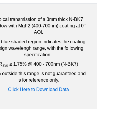
pical transmission of a 3mm thick N-BK7
dow with MgF2 (400-700nm) coating at 0°
AOI.
blue shaded region indicates the coating
ign wavelengh range, with the following
specification:
R
≤ 1.75% @ 400 - 700nm (N-BK7)
avg
 outside this range is not guaranteed and
is for reference only.
Click Here to Download Data