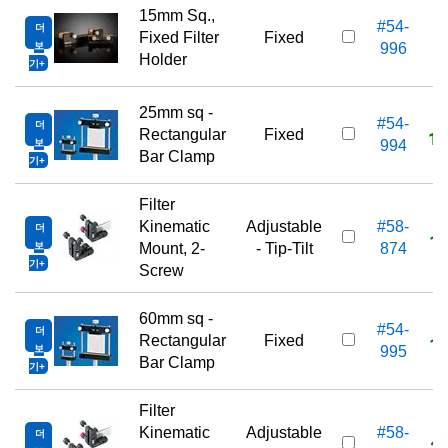
15mm Sq.,
#54-
더
9
Fixed Filter
Fixed
보
996
Holder
기
견
25mm sq -
#54-
더
1
Rectangular
Fixed
보
994
Bar Clamp
기
견
Filter
Kinematic
Adjustable
#58-
더
1
보
Mount, 2-
- Tip-Tilt
874
기
견
Screw
60mm sq -
#54-
더
1
Rectangular
Fixed
보
995
Bar Clamp
기
견
Filter
Kinematic
Adjustable
#58-
더
2