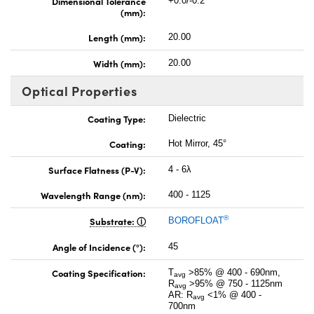
Dimensional Tolerance
+0.0/-0.2
(mm):
Length (mm):
20.00
Width (mm):
20.00
Optical Properties
Coating Type:
Dielectric
Coating:
Hot Mirror, 45°
Surface Flatness (P-V):
4 - 6λ
Wavelength Range (nm):
400 - 1125
®
Substrate:
BOROFLOAT
Angle of Incidence (°):
45
Coating Specification:
T
>85% @ 400 - 690nm,
avg
R
>95% @ 750 - 1125nm
avg
AR: R
<1% @ 400 -
avg
700nm