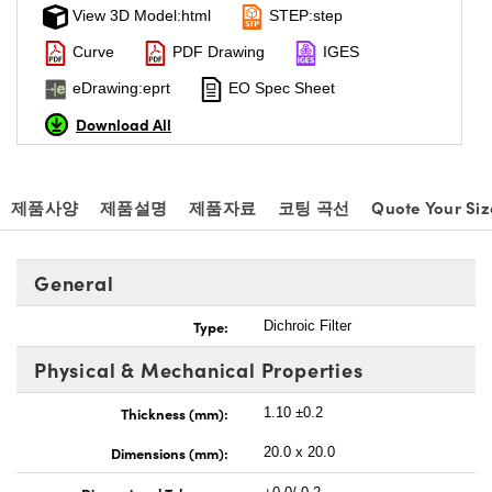
View 3D Model:html
STEP:step
Curve
PDF Drawing
IGES
eDrawing:eprt
EO Spec Sheet
Download All
제품사양
제품설명
제품자료
코팅 곡선
Quote Your Siz
General
Type:
Dichroic Filter
Physical & Mechanical Properties
Thickness (mm):
1.10 ±0.2
Dimensions (mm):
20.0 x 20.0