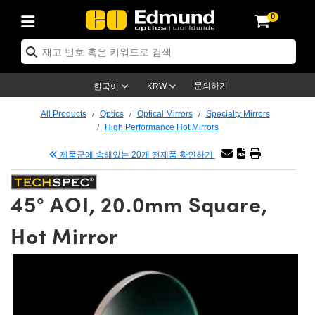
0
ptics
ser Optics
tomechanics
croscopy
asers
aging Lenses
ameras
라이트 & 조명
t Targets
ting & Detection
b & Production
p By Application
op By Brand
w Products
earance Products
ertified Products
nses
ors
em
tics® Objectives
ces
l Length Lenses
as
sion Lighting
Test Targets
trology
eaning
g
®
s
Laser Optics
 Optics
문의하기
한국어
KRW
rrors
es
ge System
bjectives
urement and Electronics
 Lenses
hernet Cameras
명
Test Targets
sion Solutions
 Handling Tools
ing
n
 신제품
Optics
d Optomechanics
All Products
Optics
Optical Mirrors
Specialty Mirrors
High Performance Hot Mirrors
d Diffusers
dows
Optical Mounts
bjectives
cs
 (S-Mount Lenses)
LIR Cameras
py Lighting
ysis & Stage Micrometers
urement and Electronics
ols
ameras
echanics
 Optomechanics
 Lasers
제품군에 속해있는 20개 전제품 확인하기
ters
s
System
ctives
lifiers
iable Magnification Lenses
ion Cameras
ces
y Level Test Targets
hesives
opy
scopy
Lasers
d Microscopy
45° AOI, 20.0mm Square,
n Optics
ptics
bles and Breadboards
ctives
ty
 Objectives
meras
n Accessories
ts
ckened Products
onal Imaging
ng Lenses
 Microscopy
d Imaging Lenses
Hot Mirror
ers
m Expanders
Stages
rrected Objectives
hanics
ses
ng Cameras
nation
ings
rs
재질
Imaging
ras
Imaging Lenses
d Cameras
cal Assemblies
ges and Slides
jugate Objectives
ssories
d Lenses
ion Labs Cameras™
opy
nd Accessories
al Imaging
nation
 Cameras
 Illumination
 Gratings
m Shaping
Apertures
Objectives
uction
oduction and Advanced
s
g and Roughness Standards
on Microscopy
g and Detection
Illumination
 Test Targets
hy