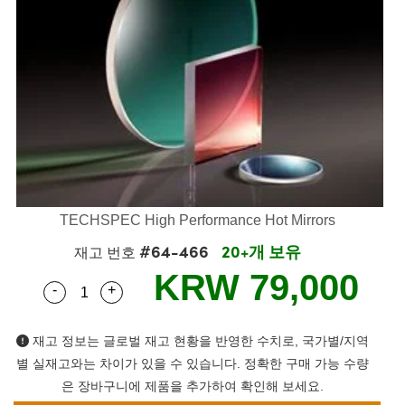
semblies
splitters
s
 Objectives
s
nt Tools
echnologies
llumination
실 또는 제품생산
Test Targets
 Testing and Detection
ns Accessories
tical Components
oscopy
echanics
명
ameras
ical Components
ty
R
Testing and Detection
d Lab and Production
tics
d Isolators
e Systems
 Cameras
g and Detection
rial Processing
Lab and Production
s
ization
 Filters
cessories and Optomechanics
실 또는 제품생산
oherence Tomography
ner
cs
ms
oom Lenses
 Interface Cameras
ptics
 신제품
 Targets
ystems
TECHSPEC High Performance Hot Mirrors
#64-466
20+개 보유
eam Sputtering) Coated Optics
nd Stage Micrometers
ras
ng Development Systems
재고 번호
KRW 79,000
-
+
e Optical Elements (DOE)
y Mechanics
hoto-Optical Company
Quantity Selector
Use the plus and minus buttons to adjust the q
s
재고 정보는 글로벌 재고 현황을 반영한 수치로, 국가별/지역
별 실재고와는 차이가 있을 수 있습니다. 정확한 구매 가능 수량
es and Couplers
은 장바구니에 제품을 추가하여 확인해 보세요.