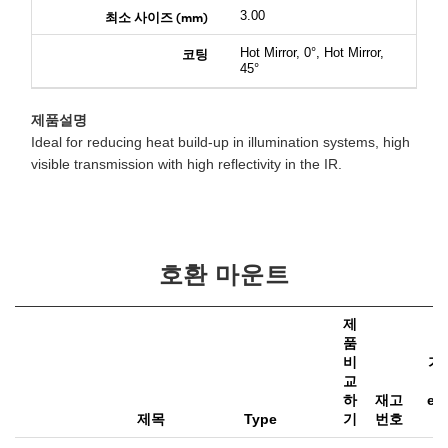
최소 사이즈 (mm)
3.00
코팅
Hot Mirror, 0°, Hot Mirror,
45°
제품설명
Ideal for reducing heat build-up in illumination systems, high
visible transmission with high reflectivity in the IR.
호환 마운트
제
품
비
가
교
별
하
재고
ex
제목
Type
기
번호