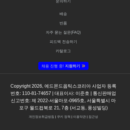
문의하기
배송
반품
자주 묻는 질문(FAQ)
피드백 전송하기
카탈로그
채용 진행 중!
지원하기
Copyright
2026
, 에드몬드옵틱스코리아 사업자 등록
번호: 110-81-74657 | 대표이사: 이준호 | 통신판매업
신고번호: 제 2022-서울마포-0965호, 서울특별시 마
포구 월드컵북로 21, 7층 (서교동, 풍성빌딩)
개인정보취급방침
|
쿠키 정책
|
이용약관
|
접근성