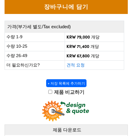
 Direct Microscopes
® Optical Components
on Labs™
가격(부가세 별도/Tax excluded)
scopy
KRW 79,000
수량 1-9
개당
ics
KRW 71,400
수량 10-25
개당
KRW 67,800
수량 26-49
개당
더 필요하신가요?
견적 요청
n Gratings™
AX
+ 저장 목록에 추가하기
제품 비교하기
tical Components
nnovations (UFI)
제품 다운로드