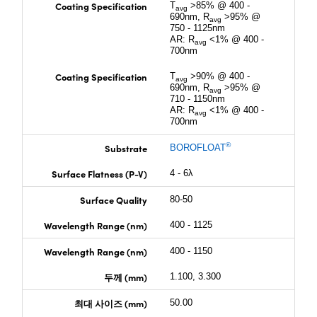
Coating Specification
T
>85% @ 400 -
avg
690nm, R
>95% @
avg
750 - 1125nm
AR: R
<1% @ 400 -
avg
700nm
Coating Specification
T
>90% @ 400 -
avg
690nm, R
>95% @
avg
710 - 1150nm
AR: R
<1% @ 400 -
avg
700nm
®
Substrate
BOROFLOAT
Surface Flatness (P-V)
4 - 6λ
Surface Quality
80-50
Wavelength Range (nm)
400 - 1125
Wavelength Range (nm)
400 - 1150
두께 (mm)
1.100, 3.300
최대 사이즈 (mm)
50.00