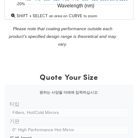
-20%
Wavelength (nm)
SHIFT + SELECT
CURVE
an area on
to zoom
Please note that coating performance outside each
product’s specified design range is theoretical and may
vary.
Quote Your Size
원하는 사양을 아래에 입력하십시오:
타입
기판