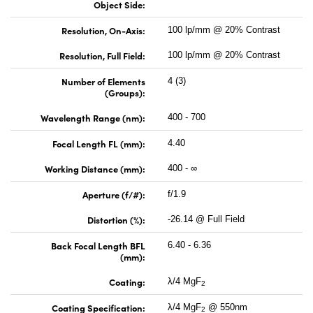
Object Side:
Resolution, On-Axis:
100 lp/mm @ 20% Contrast
Resolution, Full Field:
100 lp/mm @ 20% Contrast
Number of Elements
4 (3)
(Groups):
Wavelength Range (nm):
400 - 700
Focal Length FL (mm):
4.40
Working Distance (mm):
400 - ∞
Aperture (f/#):
f/1.9
Distortion (%):
-26.14 @ Full Field
Back Focal Length BFL
6.40 - 6.36
(mm):
Coating:
λ/4 MgF
2
Coating Specification:
λ/4 MgF
@ 550nm
2