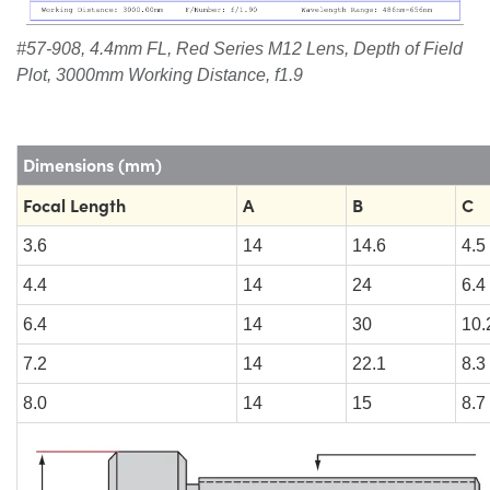
#57-908, 4.4mm FL, Red Series M12 Lens, Depth of Field
Plot, 3000mm Working Distance, f1.9
Dimensions (mm)
Focal Length
A
B
C
3.6
14
14.6
4.5
4.4
14
24
6.4
6.4
14
30
10.
7.2
14
22.1
8.3
8.0
14
15
8.7