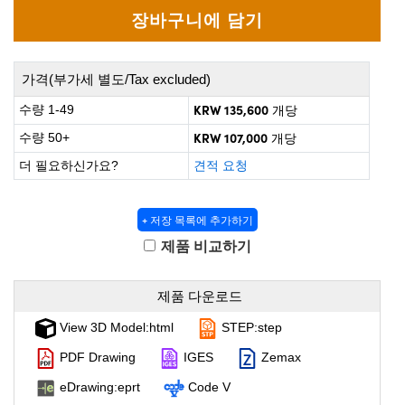
ect Microscopes
tical Components
abs™
가격(부가세 별도/Tax excluded)
y
KRW 135,600
수량 1-49
개당
KRW 107,000
수량 50+
개당
더 필요하신가요?
견적 요청
atings™
+ 저장 목록에 추가하기
제품 비교하기
l Components
제품 다운로드
View 3D Model:html
STEP:step
PDF Drawing
IGES
Zemax
ations (UFI)
eDrawing:eprt
Code V