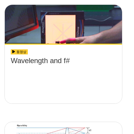
동영상
Wavelength and f#