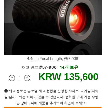
lies
ters
ectives
ccessories
ools
ologies
ination
는 제품생산
Targets
ting and Detection
l Components
py
anics
as
 Components
ing and Detection
 and Production
olators
stems
eras
d Detection
Processing
and Production
ion
ers
ories and Optomechanics
는 제품생산
ence Tomography
Lenses
erface Cameras
s
제품
gets
ms
4.4mm Focal Length, #57-908
#57-908
14개 보유
puttering) Coated Optics
tage Micrometers
evelopment Systems
재고 번호
KRW 135,600
-
+
ical Elements (DOE)
chanics
-Optical Company
Quantity Selector
Use the plus and minus buttons to adjust the qua
재고 정보는 글로벌 재고 현황을 반영한 수치로, 국가별/지역
별 실재고와는 차이가 있을 수 있습니다. 정확한 구매 가능 수량
nd Couplers
은 장바구니에 제품을 추가하여 확인해 보세요.