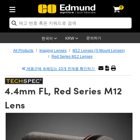
0
s
Optics
echanics
scopy
s
g Lenses
ras
 & 조명
argets
 & Detection
Production
y Application
By Brand
roducts
nce Products
fied Products
® Objectives
gth Lenses
Lighting
 Targets
ogy
ng
r Optics
ics
문의하기
한국어
KRW
ystem
tives
ent and Electronics
ses
et Cameras
Targets
 Solutions
dling Tools
제품
cs
tomechanics
All Products
Imaging Lenses
M12 Lenses (S-Mount Lenses)
Red Series M12 Lenses
ffusers
al Mounts
ives
Mount Lenses)
Cameras
ighting
 & Stage Micrometers
ent and Electronics
as
anics
omechanics
ers
제품군에 속해있는 10개 전제품 확인하기
em
es
ers
e Magnification Lenses
ameras
vel Test Targets
ves
y
rs
croscopy
4.4mm FL, Red Series M12
tics
s
 and Breadboards
s
ectives
s
cessories
ed Products
 Imaging
enses
roscopy
ging Lenses
Lens
panders
es
ted Objectives
cs
ameras
on
ing
ing Lenses
meras
ssemblies
and Slides
e Objectives
es
ses
Labs Cameras™
ccessories
maging
on
eras
mination
tings
aping
tures
ctives
on
tion and Advanced Photography
d Roughness Standards
icroscopy
d Detection
ination
 Targets