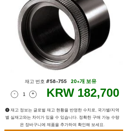
semblies
splitters
s
 Objectives
as
nt Tools
echnologies
llumination
실 또는 제품생산
Test Targets
d Testing and Detection
ns Accessories
tical Components
roscopy
mechanics
명
ameras
tical Components
ty
MR
Testing and Detection
d Lab and Production
ptics
nd Isolators
e Systems
 Cameras
g and Detection
rial Processing
 Lab and Production
cs
rization
 Filters
cessories and Optomechanics
실 또는 제품생산
oherence Tomography
ner
cs
ms
oom Lenses
d Interface Cameras
Optics
학 신제품
y Targets
ystems
#58-755
20+개 보유
eam Sputtering) Coated Optics
nd Stage Micrometers
ras
ng Development Systems
재고 번호
KRW 182,700
-
+
Quantity Selector
Use the plus and minus buttons to adjust the qua
e Optical Elements (DOE)
y Mechanics
hoto-Optical Company
s
재고 정보는 글로벌 재고 현황을 반영한 수치로, 국가별/지역
별 실재고와는 차이가 있을 수 있습니다. 정확한 구매 가능 수량
es and Couplers
은 장바구니에 제품을 추가하여 확인해 보세요.