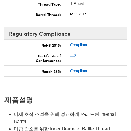
Thread Type:
T-Mount
Barrel Thread:
M33 x 0.5
Regulatory Compliance
RoHS 2015:
Compliant
Certificate of
보기
Conformance:
Reach 235:
Compliant
제품설명
미세 초점 조절을 위해 정교하게 쓰레드된 Internal
Barrel
미광 감소를 위한 Inner Diameter Baffle Thread