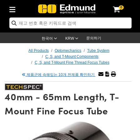
0
ptics
ser Optics
ptomechanics
icroscopy
asers
aging Lenses
ameras
라이트 & 조명
st Targets
ting & Detection
b & Production
op By Application
op By Brand
ew Products
earance Products
ertified Products
nses
ors
em
tics® Objectives
rces
l Length Lenses
ras
sion Lighting
 Test Targets
etrology
eaning
ng
C®
s
Laser Optics
d Optics
문의하기
한국어
KRW
rrors
es
age System
bjectives
surement and Electronics
c Lenses
hernet Cameras
명
Test Targets
sion Solutions
 Handling Tools
ing
on
학 신제품
 Optics
ed Optomechanics
All Products
Optomechanics
Tube System
C, S, and T-Mount Components
nd Diffusers
dows
Optical Mounts
bjectives
cs
s (S-Mount Lenses)
FLIR Cameras
py Lighting
lysis & Stage Micrometers
surement and Electronics
ols
ameras
®
mechanics
 Optomechanics
 Lasers
C, S, and T-Mount Fine Thread Focus Tubes
제품군에 속해있는 10개 전제품 확인하기
ters
rs
System
ctives
plifiers
iable Magnification Lenses
ion Cameras
rces
ay Level Test Targets
hesives
opy
scopy
Lasers
d Microscopy
on Optics
Optics
ables and Breadboards
ctives
ty
e Objectives
meras
on Accessories
ets
ckened Products
onal Imaging
ng Lenses
 Microscopy
d Imaging Lenses
40mm - 65mm Length, T-
ers
m Expanders
 Stages
orrected Objectives
hanics
ses
ng Cameras
nation
ings
rs
 재질
 Imaging
ras
 Imaging Lenses
d Cameras
Mount Fine Focus Tube
cal Assemblies
ages and Slides
jugate Objectives
ssories
d Lenses
ion Labs Cameras™
opy
and Accessories
cal Imaging
nation
 Cameras
 Illumination
n Gratings
m Shaping
 Apertures
 Objectives
duction
oduction and Advanced
as
ig and Roughness Standards
on Microscopy
g and Detection
Illumination
 Test Targets
hy