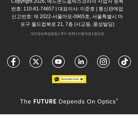
Copyright
2026
, 에드몬드옵틱스코리아 사업자 등록
번호: 110-81-74657 | 대표이사: 이준호 | 통신판매업
신고번호: 제 2022-서울마포-0965호, 서울특별시 마
포구 월드컵북로 21, 7층 (서교동, 풍성빌딩)
개인정보취급방침
|
쿠키 정책
|
이용약관
|
접근성
FUTURE
The
Depends On Optics
®