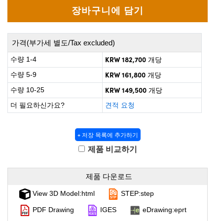
 Direct Microscopes
® Optical Components
s
ion Labs™
가격(부가세 별도/Tax excluded)
scopy
KRW 182,700
수량 1-4
개당
ics
KRW 161,800
수량 5-9
개당
KRW 149,500
수량 10-25
개당
더 필요하신가요?
견적 요청
n Gratings™
AX
+ 저장 목록에 추가하기
제품 비교하기
tical Components
제품 다운로드
View 3D Model:html
STEP:step
Innovations (UFI)
PDF Drawing
IGES
eDrawing:eprt