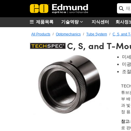
제품목록
기술역량
지식센터
회사정
All Products
Optomechanics
Tube System
C, S, and 
C, S, and T-Mo
미세
미광 
조절 
TEC
튜브는
부 배럴
과 빛을
정 용
참고:
로 