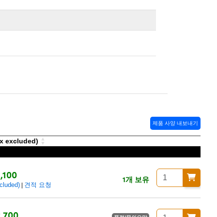
제품 사양 내보내기
excluded)
,100
1개 보유
luded)
견적 요청
|
,700