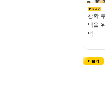
동영상
광학 
택을 
념
더보기