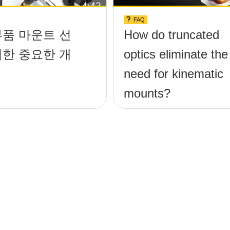
FAQ
부품 마운트 선
How do truncated
위한 중요한 개
optics eliminate the
need for kinematic
mounts?