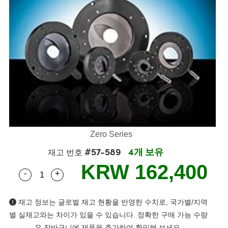
ies
ters
ectives
ccessories
ools
ologies
ination
는 제품생산
Targets
ting and Detection
l Components
py
nics
as
 Components
ng and Detection
 and Production
lators
stems
ras
d Detection
Processing
and Production
ion
ers
ories and Optomechanics
는 제품생산
ence Tomography
Lenses
erface Cameras
제품
gets
s
Zero Series
puttering) Coated Optics
age Micrometers
velopment Systems
#57-589
4개 보유
재고 번호
ical Elements (DOE)
chanics
-Optical Company
KRW 162,400
-
+
Quantity Selector
Use the plus and minus buttons to adjust the qua
재고 정보는 글로벌 재고 현황을 반영한 수치로, 국가별/지역
nd Couplers
별 실재고와는 차이가 있을 수 있습니다. 정확한 구매 가능 수량
은 장바구니에 제품을 추가하여 확인해 보세요.