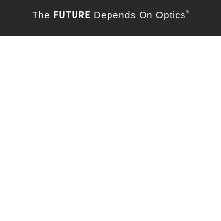
FUTURE
The
Depends On Optics
®