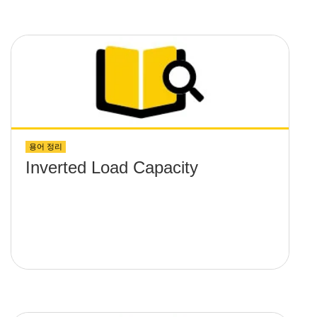
용어 정리
Inverted Load Capacity