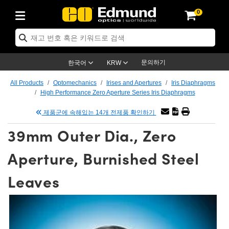
0
s
Optics
echanics
scopy
s
g Lenses
ras
 & 조명
argets
 & Detection
Production
y Application
By Brand
roducts
nce Products
fied Products
 Objectives
gth Lenses
Lighting
 Targets
ogy
g
 Optics
cs
문의하기
한국어
KRW
ystem
tives
ent and Electronics
ses
et Cameras
Targets
Solutions
dling Tools
제품
cs
tomechanics
All Products
Optomechanics
Irises and Apertures
Iris Diaphragms
High Performance Zero Aperture Series Iris Diaphragms
ffusers
al Mounts
ives
Mount Lenses)
Cameras
ighting
 & Stage Micrometers
ent and Electronics
as
nics
omechanics
rs
제품군에 속해있는 14개 전제품 확인하기
em
s
ers
e Magnification Lenses
ameras
vel Test Targets
es
y
rs
roscopy
39mm Outer Dia., Zero
tics
 and Breadboards
s
ectives
cessories
ed Products
Imaging
nses
oscopy
ging Lenses
Aperture, Burnished Steel
anders
es
ed Objectives
s
ameras
n
ing
ing Lenses
meras
Leaves
ssemblies
and Slides
e Objectives
es
ses
abs Cameras™
ccessories
maging
n
eras
mination
tings
aping
tures
tives
on
tion and Advanced Photography
d Roughness Standards
croscopy
d Detection
ination
 Targets