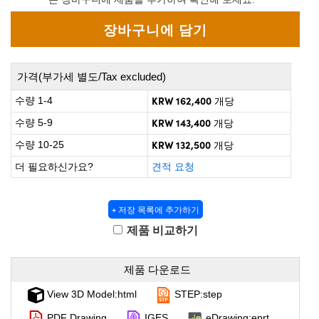
ect Microscopes
ical Components
abs™
y
가격(부가세 별도/Tax excluded)
KRW 162,400
수량 1-4
개당
KRW 143,400
수량 5-9
개당
KRW 132,500
수량 10-25
개당
tings™
더 필요하신가요?
견적 요청
+ 저장 목록에 추가하기
l Components
제품 비교하기
제품 다운로드
tions (UFI)
View 3D Model:html
STEP:step
PDF Drawing
IGES
eDrawing:eprt