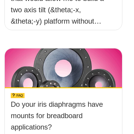
two axis tilt (&theta;-x,
&theta;-y) platform without
any screws protruding up
above the surface?
FAQ
Do your iris diaphragms have
mounts for breadboard
applications?