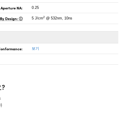
 Aperture NA:
0.25
2
 By Design:
5 J/cm
@ 532nm, 10ns
 Conformance:
보기
?
스
하