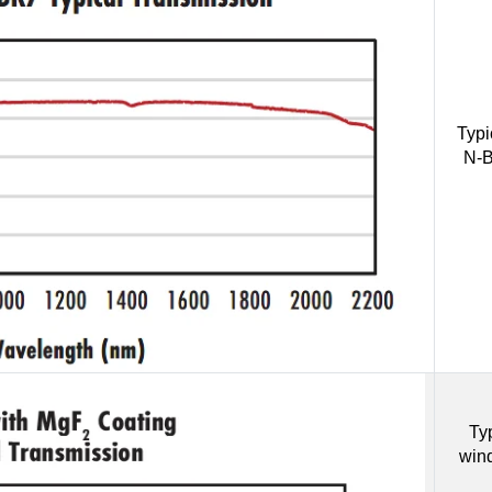
Typi
N-B
Ty
win