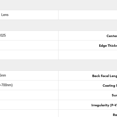
x Lens
Center
.025
Edge Thick
Back Focal Len
.6nm
Coating S
0-700nm)
Sur
Irregularity (P-
Ra