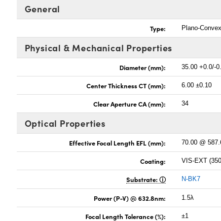
General
Type:
Plano-Conve
Physical & Mechanical Properties
Diameter (mm):
35.00 +0.0/-0
Center Thickness CT (mm):
6.00 ±0.10
Clear Aperture CA (mm):
34
Optical Properties
Effective Focal Length EFL (mm):
70.00 @ 587
Coating:
VIS-EXT (35
Substrate:
N-BK7
Power (P-V) @ 632.8nm:
1.5λ
Focal Length Tolerance (%):
±1