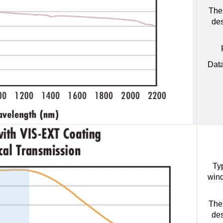
The 
des
Data
Ty
wind
The 
des