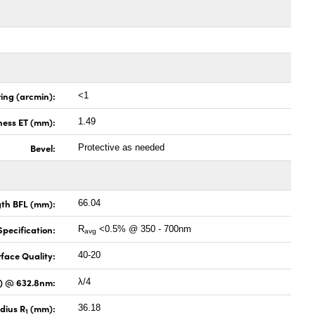
ing (arcmin):
<1
ness ET (mm):
1.49
Bevel:
Protective as needed
gth BFL (mm):
66.04
pecification:
R
<0.5% @ 350 - 700nm
avg
face Quality:
40-20
V) @ 632.8nm:
λ/4
dius R
(mm):
36.18
1