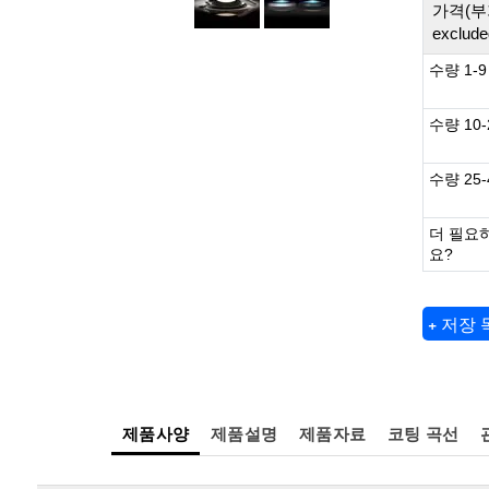
가격(부
exclude
수량 1-9
수량 10-
수량 25-
더 필요
요?
+ 저장
제품사양
제품설명
제품자료
코팅 곡선