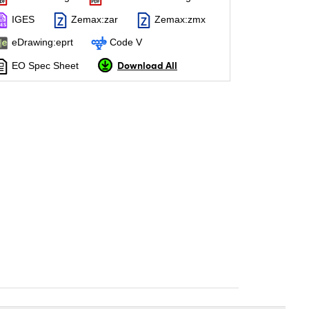
IGES
Zemax:zar
Zemax:zmx
eDrawing:eprt
Code V
Download All
EO Spec Sheet