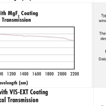
Ty
win
The 
des
Data