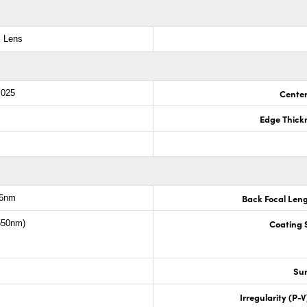
x Lens
Center
.025
Edge Thick
Back Focal Len
.6nm
Coating S
1550nm)
Sur
Irregularity (P-