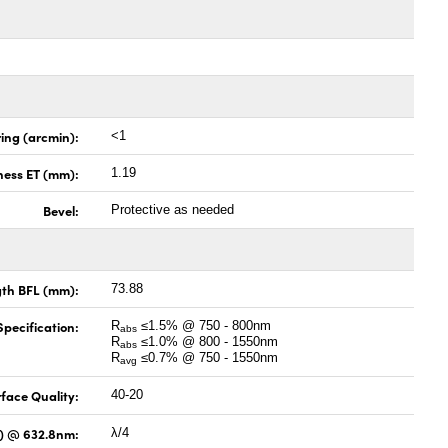
ing (arcmin):
<1
ness ET (mm):
1.19
Bevel:
Protective as needed
gth BFL (mm):
73.88
pecification:
R
≤1.5% @ 750 - 800nm
abs
R
≤1.0% @ 800 - 1550nm
abs
R
≤0.7% @ 750 - 1550nm
avg
face Quality:
40-20
V) @ 632.8nm:
λ/4