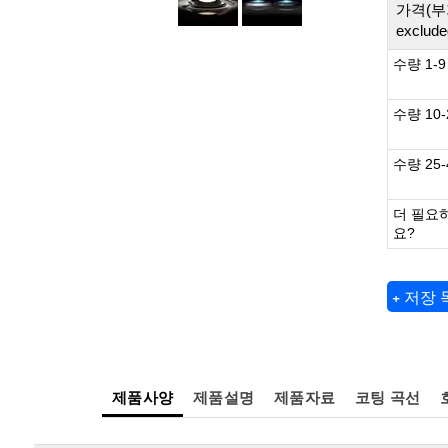
가격(부
exclude
수량 1-9
수량 10-
수량 25-
더 필요
요?
+ 저장
제품사양
제품설명
제품자료
코팅 곡선