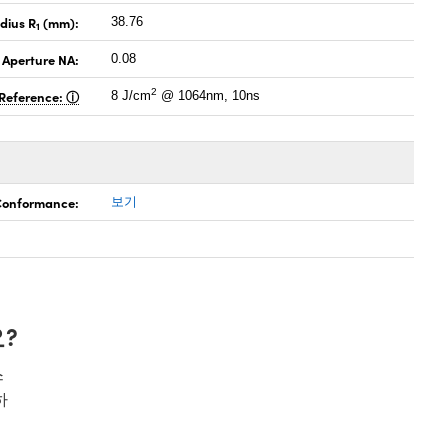
dius R
(mm):
38.76
1
 Aperture NA:
0.08
2
Reference:
8 J/cm
@ 1064nm, 10ns
 Conformance:
보기
?
스
하