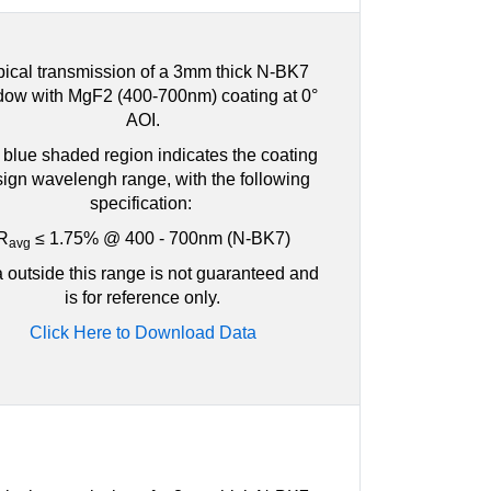
pical transmission of a 3mm thick N-BK7
dow with MgF2 (400-700nm) coating at 0°
AOI.
blue shaded region indicates the coating
ign wavelengh range, with the following
specification:
R
≤ 1.75% @ 400 - 700nm (N-BK7)
avg
 outside this range is not guaranteed and
is for reference only.
Click Here to Download Data