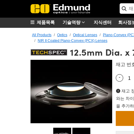
제품목록
기술역량
지식센터
회사정
All Products
Optics
Optical Lenses
Plano-Convex (PC
NIR II Coated Plano-Convex (PCX) Lenses
12.5mm Dia. x 
재고 번
-
Quantity
재고 정
와는 차이
을 추가하