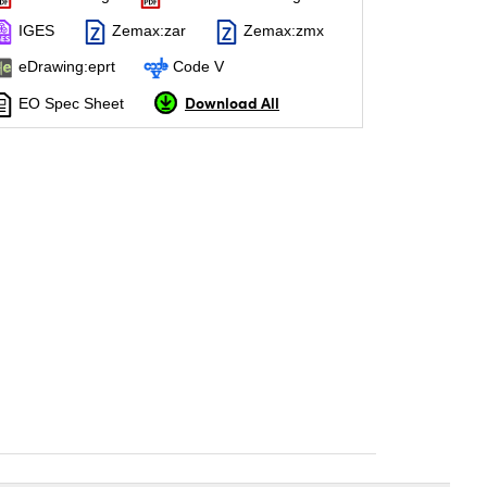
IGES
Zemax:zar
Zemax:zmx
eDrawing:eprt
Code V
Download All
EO Spec Sheet