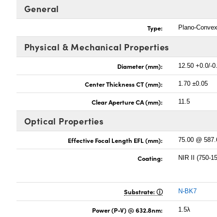
General
Type:
Plano-Conve
Physical & Mechanical Properties
Diameter (mm):
12.50 +0.0/-0
Center Thickness CT (mm):
1.70 ±0.05
Clear Aperture CA (mm):
11.5
Optical Properties
Effective Focal Length EFL (mm):
75.00 @ 587
Coating:
NIR II (750-
Substrate:
N-BK7
Power (P-V) @ 632.8nm:
1.5λ