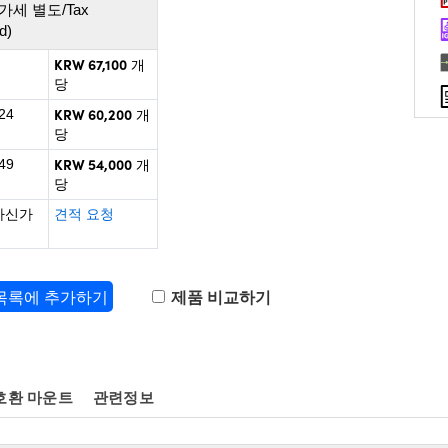
가세 별도/Tax
d)
KRW 67,100
개
당
KRW 60,200
24
개
당
KRW 54,000
49
개
당
하신가
견적 요청
 목록에 추가하기
제품 비교하기
호환 마운트
관련정보