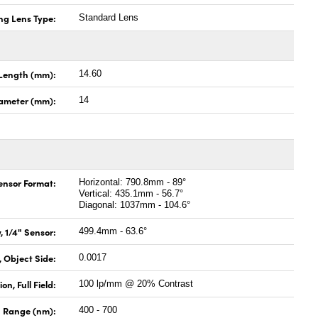
ng Lens Type:
Standard Lens
Length (mm):
14.60
ameter (mm):
14
Sensor Format:
Horizontal: 790.8mm - 89°
Vertical: 435.1mm - 56.7°
Diagonal: 1037mm - 104.6°
, 1/4" Sensor:
499.4mm - 63.6°
 Object Side:
0.0017
on, Full Field:
100 lp/mm @ 20% Contrast
 Range (nm):
400 - 700