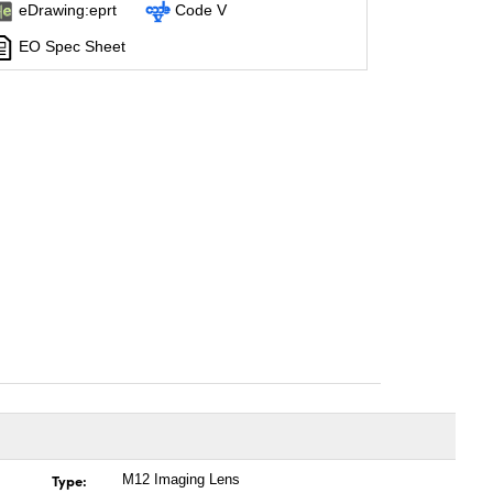
eDrawing:eprt
Code V
EO Spec Sheet
Type:
M12 Imaging Lens