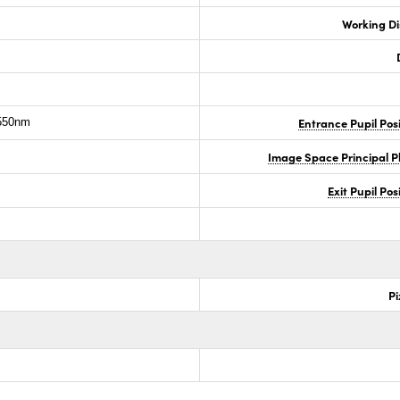
Working D
Entrance Pupil Pos
50nm
Image Space Principal 
Exit Pupil Po
Pi