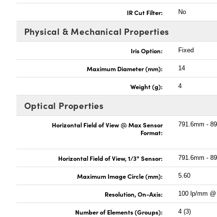
IR Cut Filter:
No
Physical & Mechanical Properties
Iris Option:
Fixed
Maximum Diameter (mm):
14
Weight (g):
4
Optical Properties
Horizontal Field of View @ Max Sensor
791.6mm - 89
Format:
Horizontal Field of View, 1/3" Sensor:
791.6mm - 89
Maximum Image Circle (mm):
5.60
Resolution, On-Axis:
100 lp/mm @
Number of Elements (Groups):
4 (3)