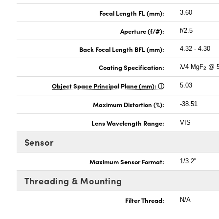
Focal Length FL (mm):
3.60
Aperture (f/#):
f/2.5
Back Focal Length BFL (mm):
4.32 - 4.30
Coating Specification:
λ/4 MgF
@ 5
2
Object Space Principal Plane (mm):
5.03
Maximum Distortion (%):
-38.51
Lens Wavelength Range:
VIS
Sensor
Maximum Sensor Format:
1/3.2"
Threading & Mounting
Filter Thread:
N/A