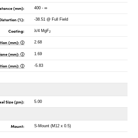
istance (mm):
400 - ∞
Distortion (%):
-38.51 @ Full Field
Coating:
λ/4 MgF
2
ition (mm):
2.68
Plane (mm):
1.69
sition (mm):
-5.83
xel Size (μm):
5.00
Mount:
S-Mount (M12 x 0.5)