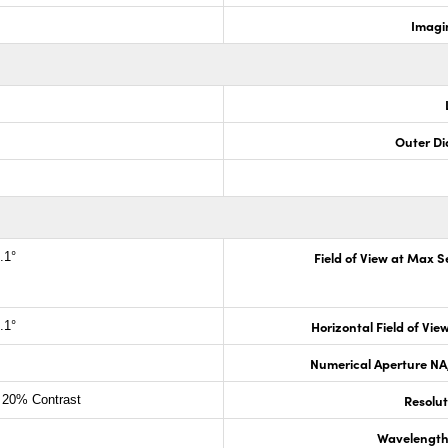
Imagi
Outer Di
Field of View at Max 
.1°
Horizontal Field of View
.1°
Numerical Aperture NA,
Resoluti
 20% Contrast
Wavelength