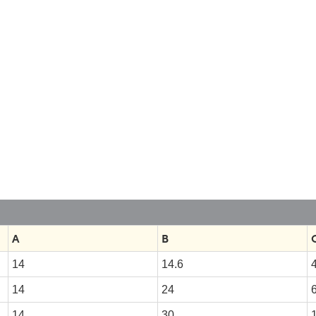
A
B
14
14.6
4
14
24
6
14
30