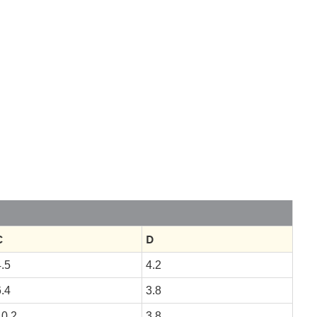
C
D
.5
4.2
.4
3.8
10.2
3.8