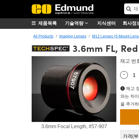
제품목록
기술역량
지식센터
회사정
All Products
Imaging Lenses
M12 Lenses (S-Mount Lens
3.6mm FL, Red
재고 번
-
Quantity
재고 정
와는 차이
을 추가하
3.6mm Focal Length, #57-907
가격(부