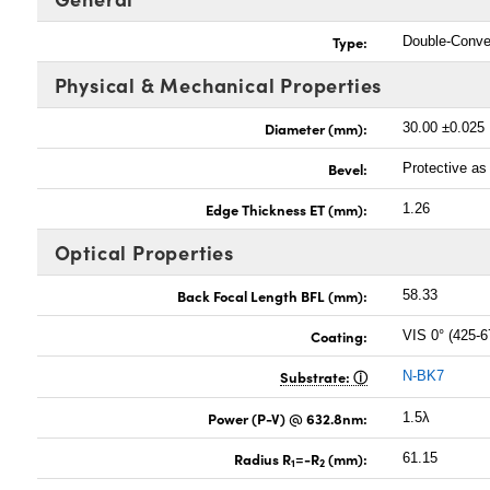
Type:
Double-Conv
Physical & Mechanical Properties
Diameter (mm):
30.00 ±0.025
Bevel:
Protective a
Edge Thickness ET (mm):
1.26
Optical Properties
Back Focal Length BFL (mm):
58.33
Coating:
VIS 0° (425-
Substrate:
N-BK7
Power (P-V) @ 632.8nm:
1.5λ
Radius R
=-R
(mm):
61.15
1
2