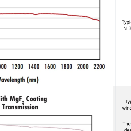
Typi
N-B
Ty
win
The 
des