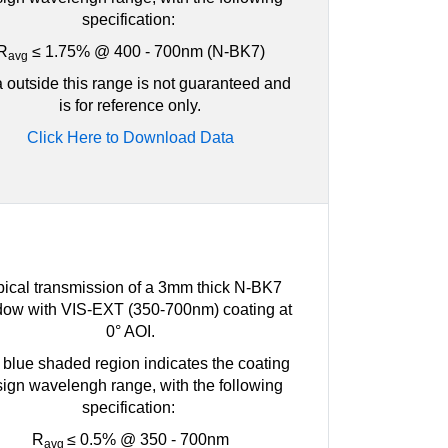
specification:
R
≤ 1.75% @ 400 - 700nm (N-BK7)
avg
 outside this range is not guaranteed and
is for reference only.
Click Here to Download Data
pical transmission of a 3mm thick N-BK7
ow with VIS-EXT (350-700nm) coating at
0° AOI.
blue shaded region indicates the coating
ign wavelengh range, with the following
specification:
R
≤ 0.5% @ 350 - 700nm
avg