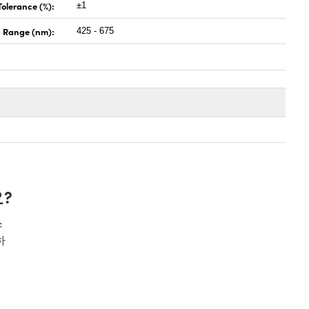
Tolerance (%):
±1
 Range (nm):
425 - 675
?
스
하