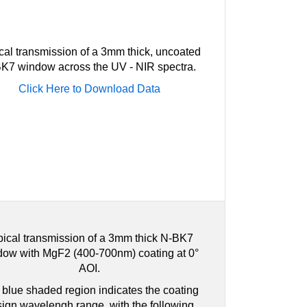
cal transmission of a 3mm thick, uncoated
K7 window across the UV - NIR spectra.
Click Here to Download Data
pical transmission of a 3mm thick N-BK7
dow with MgF2 (400-700nm) coating at 0°
AOI.
blue shaded region indicates the coating
ign wavelengh range, with the following