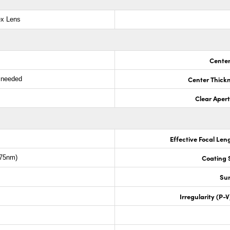
ex Lens
Center
Center Thick
s needed
Clear Aper
Effective Focal Len
Coating S
675nm)
Sur
Irregularity (P-