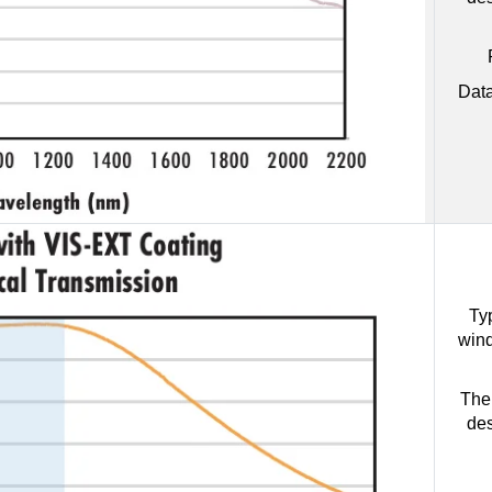
Data
Ty
wind
The 
des