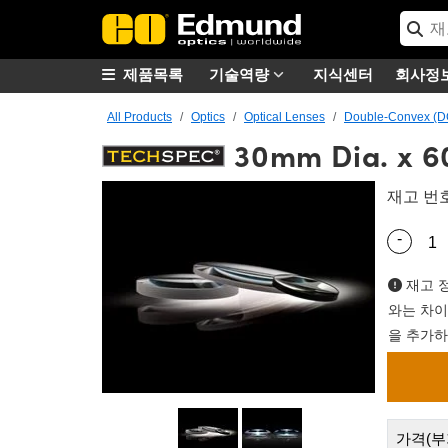
제품목록
기술역량
지식센터
회사정
All Products
Optics
Optical Lenses
Double-Convex (D
30mm Dia. x 6
재고 번
-
Quantity
재고 정
와는 차이
을 추가하
가격(부