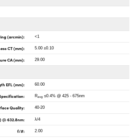
ing (arcmin):
<1
ness CT (mm):
5.00 ±0.10
ture CA (mm):
29.00
gth EFL (mm):
60.00
pecification:
R
≤0.4% @ 425 - 675nm
avg
face Quality:
40-20
V) @ 632.8nm:
λ/4
f/#:
2.00